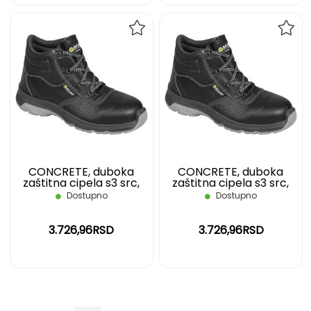
DODAJ
DOD
NA
NA
LISTU
LIST
ŽELJA
ŽELJ
CONCRETE, duboka
CONCRETE, duboka
zaštitna cipela s3 src,
zaštitna cipela s3 src,
crna, 39
crna, 40
Dostupno
Dostupno
3.726,96RSD
3.726,96RSD