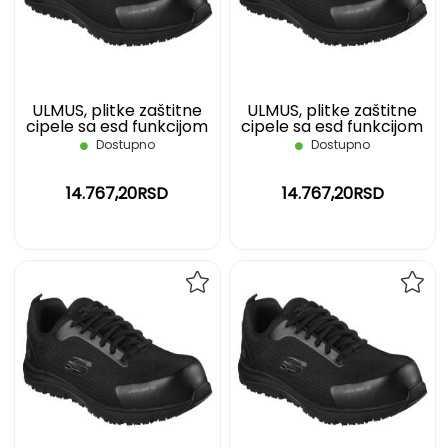
ŽELJA
ŽELJ
ULMUS, plitke zaštitne
ULMUS, plitke zaštitne
cipele sa esd funkcijom
cipele sa esd funkcijom
s3 src, crne, 40
s3 src, crne, 41
Dostupno
Dostupno
14.767,20RSD
14.767,20RSD
DODAJ
DOD
NA
NA
LISTU
LIST
ŽELJA
ŽELJ