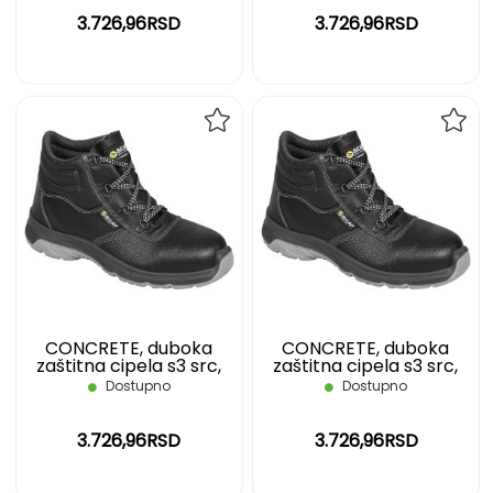
3.726,96RSD
3.726,96RSD
DODAJ
DOD
NA
NA
LISTU
LIST
ŽELJA
ŽELJ
CONCRETE, duboka
CONCRETE, duboka
zaštitna cipela s3 src,
zaštitna cipela s3 src,
crna, 37
crna, 38
Dostupno
Dostupno
3.726,96RSD
3.726,96RSD