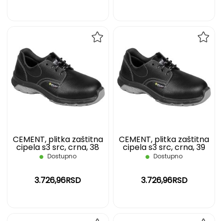
DODAJ
DOD
NA
NA
LISTU
LIST
ŽELJA
ŽELJ
CEMENT, plitka zaštitna
CEMENT, plitka zaštitna
cipela s3 src, crna, 38
cipela s3 src, crna, 39
Dostupno
Dostupno
3.726,96RSD
3.726,96RSD