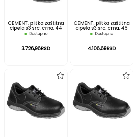
CEMENT, plitka zaštitna
CEMENT, plitka zaštitna
cipela s3 src, crna, 44
cipela s3 src, crna, 45
Dostupno
Dostupno
3.726,96RSD
4.106,69RSD
DODAJ
DOD
NA
NA
LISTU
LIST
ŽELJA
ŽELJ