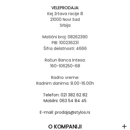
VELEPRODAJA:
Kej žrtava racije 8
21000 Novi Sad
Srbija
Matični broj: 08262390
PIB: 100236231
Šifra delatnosti: 4666
Račun Banca Intesa:
160-106250-68
Radno vreme:
Radnim danima: 8.00-16.00h
Telefon: 021 382 62 82
Mobilni: 063 54 84 45
E-mail: prodaja@stylos.rs
O KOMPANIJI