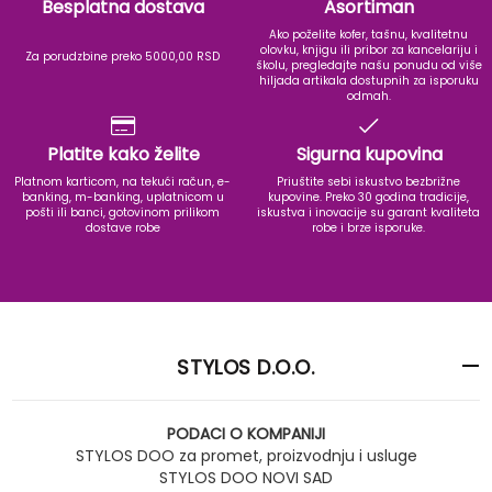
Besplatna dostava
Asortiman
Ako poželite kofer, tašnu, kvalitetnu
olovku, knjigu ili pribor za kancelariju i
Za porudzbine preko 5000,00 RSD
školu, pregledajte našu ponudu od više
hiljada artikala dostupnih za isporuku
odmah.
Platite kako želite
Sigurna kupovina
Platnom karticom, na tekući račun, e-
Priuštite sebi iskustvo bezbrižne
banking, m-banking, uplatnicom u
kupovine. Preko 30 godina tradicije,
pošti ili banci, gotovinom prilikom
iskustva i inovacije su garant kvaliteta
dostave robe
robe i brze isporuke.
STYLOS D.O.O.
PODACI O KOMPANIJI
STYLOS DOO za promet, proizvodnju i usluge
STYLOS DOO NOVI SAD