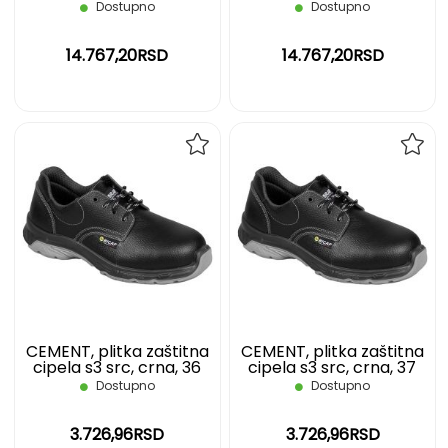
s3 src, crne, 44
s3 src, crne, 45
Dostupno
Dostupno
14.767,20RSD
14.767,20RSD
DODAJ
DOD
NA
NA
LISTU
LIST
ŽELJA
ŽELJ
CEMENT, plitka zaštitna
CEMENT, plitka zaštitna
cipela s3 src, crna, 36
cipela s3 src, crna, 37
Dostupno
Dostupno
3.726,96RSD
3.726,96RSD