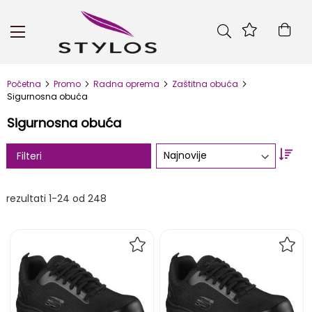
Skip
to
Kor
Content
Početna
Promo
Radna oprema
Zaštitna obuća
Sigurnosna obuća
Sigurnosna obuća
Set
Filteri
Asc
Dire
rezultati
1
-
24
od
248
DODAJ
DOD
NA
NA
LISTU
LIST