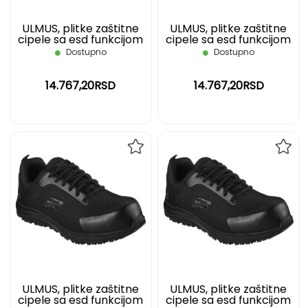
ULMUS, plitke zaštitne
ULMUS, plitke zaštitne
cipele sa esd funkcijom
cipele sa esd funkcijom
s3 src, crne, 42
s3 src, crne, 43
Dostupno
Dostupno
14.767,20RSD
14.767,20RSD
DODAJ
DOD
NA
NA
LISTU
LIST
ŽELJA
ŽELJ
ULMUS, plitke zaštitne
ULMUS, plitke zaštitne
cipele sa esd funkcijom
cipele sa esd funkcijom