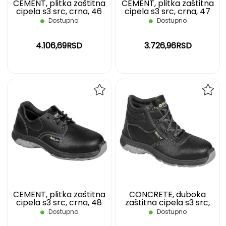
CEMENT, plitka zaštitna
CEMENT, plitka zaštitna
cipela s3 src, crna, 46
cipela s3 src, crna, 47
Dostupno
Dostupno
4.106,69RSD
3.726,96RSD
DODAJ
DOD
NA
NA
LISTU
LIST
ŽELJA
ŽELJ
CEMENT, plitka zaštitna
CONCRETE, duboka
cipela s3 src, crna, 48
zaštitna cipela s3 src,
crna, 36
Dostupno
Dostupno