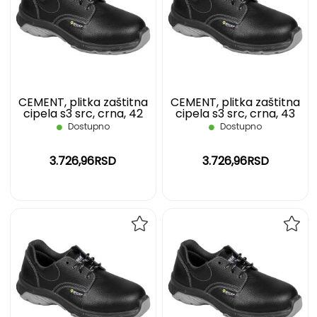
LISTU
LIST
ŽELJA
ŽELJ
CEMENT, plitka zaštitna
CEMENT, plitka zaštitna
cipela s3 src, crna, 42
cipela s3 src, crna, 43
Dostupno
Dostupno
3.726,96RSD
3.726,96RSD
DODAJ
DOD
NA
NA
LISTU
LIST
ŽELJA
ŽELJ