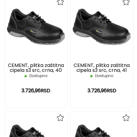
DODAJ
DOD
NA
NA
LISTU
LIST
ŽELJA
ŽELJ
CEMENT, plitka zaštitna
CEMENT, plitka zaštitna
cipela s3 src, crna, 40
cipela s3 src, crna, 41
Dostupno
Dostupno
3.726,96RSD
3.726,96RSD
DODAJ
DOD
NA
NA