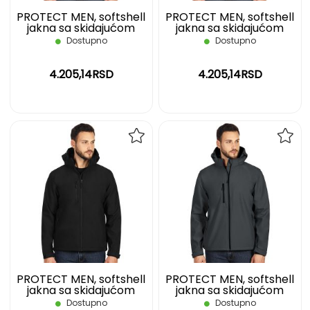
PROTECT MEN, softshell
PROTECT MEN, softshell
jakna sa skidajućom
jakna sa skidajućom
kapuljačom, crna, S
kapuljačom, crna, XL
Dostupno
Dostupno
4.205,14RSD
4.205,14RSD
DODAJ
DOD
NA
NA
LISTU
LIST
ŽELJA
ŽELJ
PROTECT MEN, softshell
PROTECT MEN, softshell
jakna sa skidajućom
jakna sa skidajućom
kapuljačom, crna, XXL
kapuljačom, tamno siva,
Dostupno
Dostupno