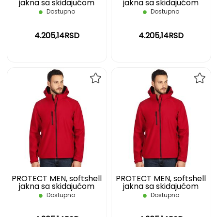
jakna sa skidajućom
jakna sa skidajućom
kapuljačom, plava, XXL
kapuljačom, crvena, 3XL
Dostupno
Dostupno
4.205,14RSD
4.205,14RSD
DODAJ
DOD
NA
NA
LISTU
LIST
ŽELJA
ŽELJ
PROTECT MEN, softshell
PROTECT MEN, softshell
jakna sa skidajućom
jakna sa skidajućom
kapuljačom, crvena, L
kapuljačom, crvena, S
Dostupno
Dostupno