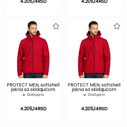
4.205,14RSD
4.205,14RSD
DODAJ
DOD
NA
NA
LISTU
LIST
ŽELJA
ŽELJ
PROTECT MEN, softshell
PROTECT MEN, softshell
jakna sa skidajućom
jakna sa skidajućom
kapuljačom, crvena, XL
kapuljačom, crvena, XXL
Dostupno
Dostupno
4.205,14RSD
4.205,14RSD