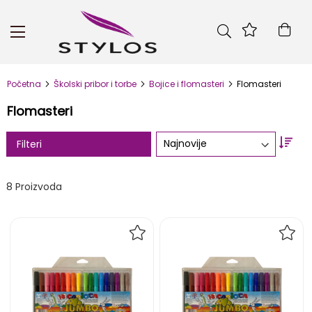
Skip
to
Kor
Content
Početna
Školski pribor i torbe
Bojice i flomasteri
Flomasteri
Flomasteri
Set
Filteri
Asc
Dire
8
Proizvoda
DODAJ
DOD
NA
NA
LISTU
LIST