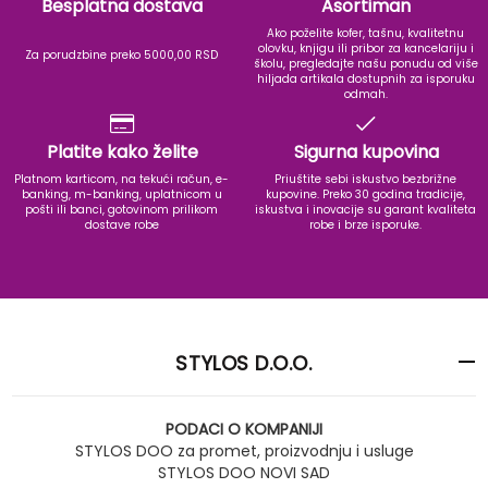
Besplatna dostava
Asortiman
Ako poželite kofer, tašnu, kvalitetnu
olovku, knjigu ili pribor za kancelariju i
Za porudzbine preko 5000,00 RSD
školu, pregledajte našu ponudu od više
hiljada artikala dostupnih za isporuku
odmah.
Platite kako želite
Sigurna kupovina
Platnom karticom, na tekući račun, e-
Priuštite sebi iskustvo bezbrižne
banking, m-banking, uplatnicom u
kupovine. Preko 30 godina tradicije,
pošti ili banci, gotovinom prilikom
iskustva i inovacije su garant kvaliteta
dostave robe
robe i brze isporuke.
STYLOS D.O.O.
PODACI O KOMPANIJI
STYLOS DOO za promet, proizvodnju i usluge
STYLOS DOO NOVI SAD