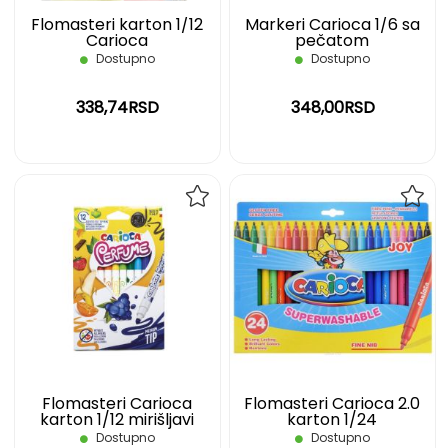
Flomasteri karton 1/12
Markeri Carioca 1/6 sa
Carioca
pečatom
Dostupno
Dostupno
338,74RSD
348,00RSD
DODAJ
DOD
NA
NA
LISTU
LIST
ŽELJA
ŽELJ
Flomasteri Carioca
Flomasteri Carioca 2.0
karton 1/12 mirišljavi
karton 1/24
Dostupno
Dostupno