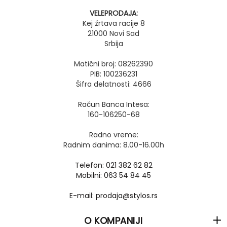
VELEPRODAJA:
Kej žrtava racije 8
21000 Novi Sad
Srbija
Matični broj: 08262390
PIB: 100236231
Šifra delatnosti: 4666
Račun Banca Intesa:
160-106250-68
Radno vreme:
Radnim danima: 8.00-16.00h
Telefon: 021 382 62 82
Mobilni: 063 54 84 45
E-mail: prodaja@stylos.rs
O KOMPANIJI