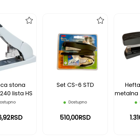
DODAJ
DODAJ
NA
NA
LISTU
LISTU
ŽELJA
ŽELJA
ica stona
Set CS-6 STD
Hefta
240 lista HS
metalna
0 NOKI
lista 
ostupno
Dostupno
6,92RSD
510,00RSD
1.3