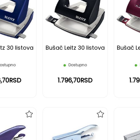
NA
NA
LISTU
LISTU
ŽELJA
ŽELJA
tz 30 listova
Bušač Leitz 30 listova
Bušač Le
ostupno
Dostupno
6,70RSD
1.796,70RSD
1.7
DODAJ
DODAJ
NA
NA