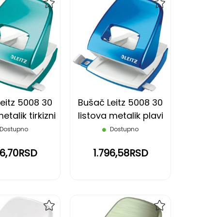
DODAJ
DODAJ
NA
NA
LISTU
LISTU
ŽELJA
ŽELJA
eitz 5008 30
Bušač Leitz 5008 30
etalik tirkizni
listova metalik plavi
Dostupno
Dostupno
96,70RSD
1.796,58RSD