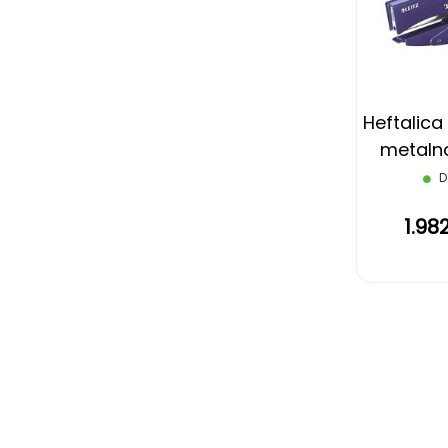
Heftalica 
metalna
D
1.98