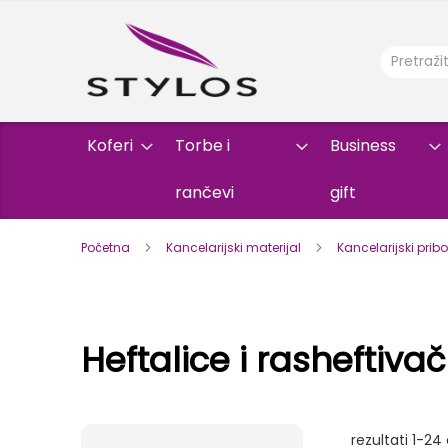
Koferi
Torbe i
Business
rančevi
gift
Početna
Kancelarijski materijal
Kancelarijski prib
Heftalice i rasheftivač
rezultati
1
-
24