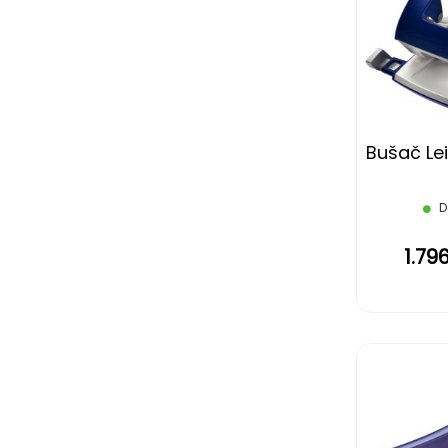
Bušač Lei
D
1.79