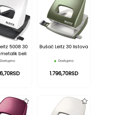
DODAJ
DODAJ
NA
NA
LISTU
LISTU
ŽELJA
ŽELJA
eitz 5008 30
Bušač Leitz 30 listova
 metalik beli
Dostupno
Dostupno
96,70RSD
1.796,70RSD
DODAJ
DODAJ