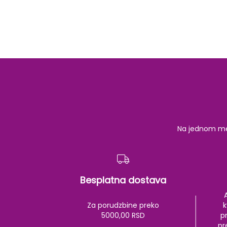
Na jednom mest
Besplatna dostava
Za porudzbine preko
k
5000,00 RSD
pr
pr