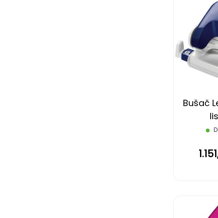
Bušač Le
li
D
1.15