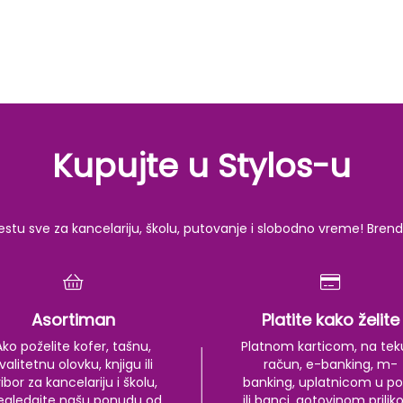
Kupujte u Stylos-u
u sve za kancelariju, školu, putovanje i slobodno vreme! Brendov
Asortiman
Platite kako želite
Ako poželite kofer, tašnu,
Platnom karticom, na tek
valitetnu olovku, knjigu ili
račun, e-banking, m-
ibor za kancelariju i školu,
banking, uplatnicom u po
egledajte našu ponudu od
ili banci, gotovinom prili