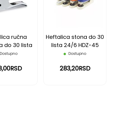
LISTU
LISTU
ŽELJA
ŽELJA
lica ručna
Heftalica stona do 30
 do 30 lista
lista 24/6 HDZ-45
de 107 Delta
Kanex
Dostupno
Dostupno
8,00RSD
283,20RSD
reading page
eće