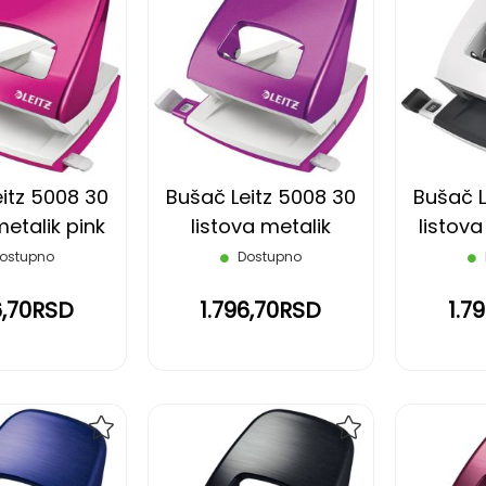
DODAJ
DODAJ
NA
NA
LISTU
LISTU
ŽELJA
ŽELJA
itz 5008 30
Bušač Leitz 5008 30
Bušač L
metalik pink
listova metalik
listova
ljubičasti
ostupno
Dostupno
6,70RSD
1.796,70RSD
1.7
DODAJ
DODAJ