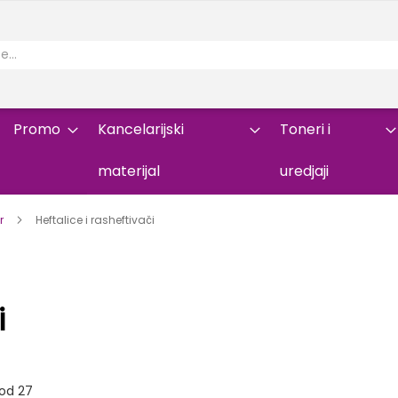
Promo
Kancelarijski
Toneri i
materijal
uredjaji
or
Heftalice i rasheftivači
i
od
27