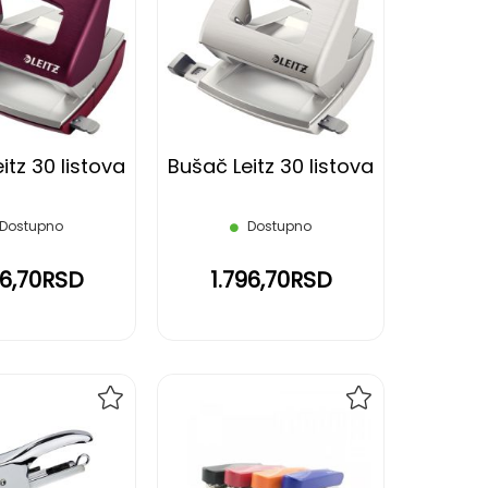
NA
NA
LISTU
LISTU
ŽELJA
ŽELJA
itz 30 listova
Bušač Leitz 30 listova
Dostupno
Dostupno
96,70RSD
1.796,70RSD
DODAJ
DODAJ
NA
NA