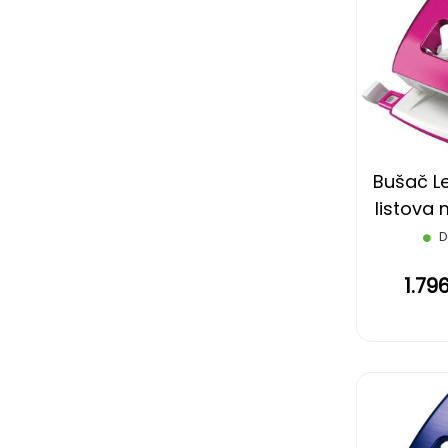
Bušač Le
listova 
D
1.79