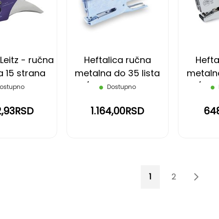
LISTU
LISTU
ŽELJA
ŽELJA
Leitz - ručna
Heftalica ručna
Hefta
 15 strana
metalna do 35 lista
metalna
24/6 code 105 Delta
24/6 co
ostupno
Dostupno
2,93RSD
1.164,00RSD
64
Page
You're currently 
Page
Page
Sled
1
2