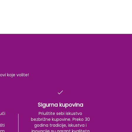
i koje volite!
Sigurna kupovina
ući
Priuštite sebi iskustvo
bezbrižne kupovine. Preko 30
šti
godina tradicije, iskustva i
kom
inovacije su garant kvaliteta