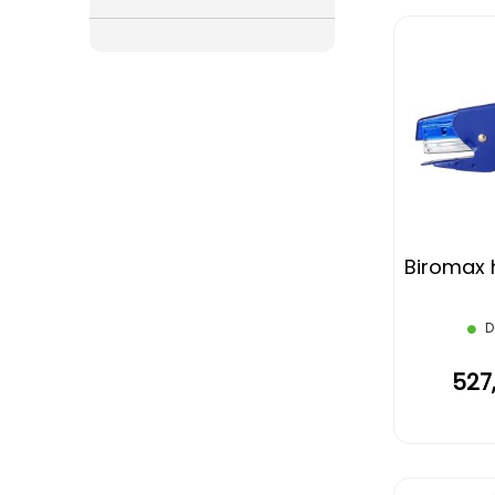
Biromax h
D
527