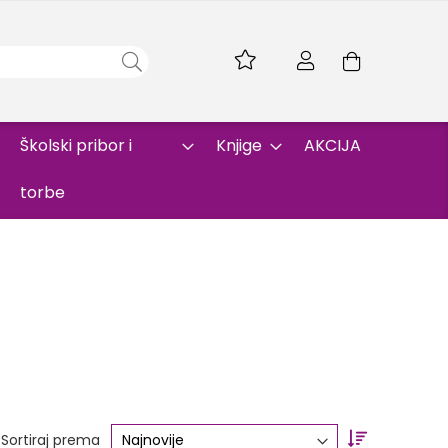
Skip
to
Korpa
Content
Školski pribor i
Knjige
AKCIJA
torbe
Set
Sortiraj prema