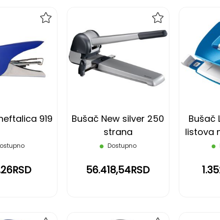
DODAJ
DODAJ
NA
NA
LISTU
LISTU
ŽELJA
ŽELJA
eftalica 919
Bušač New silver 250
Bušač L
strana
listova 
ostupno
Dostupno
,26RSD
56.418,54RSD
1.3