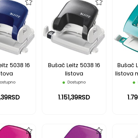
DODAJ
DODAJ
NA
NA
LISTU
LISTU
ŽELJA
ŽELJA
itz 5038 16
Bušač Leitz 5038 16
Bušač L
stova
listova
listova m
ostupno
Dostupno
1,39RSD
1.151,39RSD
1.7