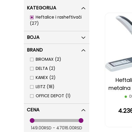
KATEGORIJA
Heftalice i rasheftivači
items
27
BOJA
BRAND
items
BIROMAX
2
items
DELTA
2
items
KANEX
2
Heftal
items
LEITZ
18
metalna 
300
item
OFFICE DEPOT
1
D
CENA
4.23
149.00RSD - 47016.00RSD