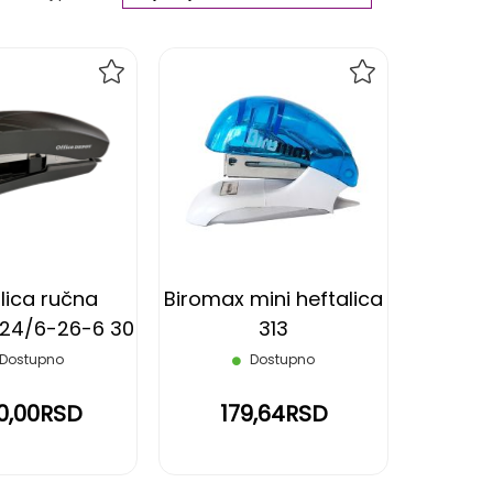
Ascending
Direction
DODAJ
DODAJ
NA
NA
LISTU
LISTU
ŽELJA
ŽELJA
lica ručna
Biromax mini heftalica
 24/6-26-6 30
313
Office Depot
Dostupno
Dostupno
10,00RSD
179,64RSD