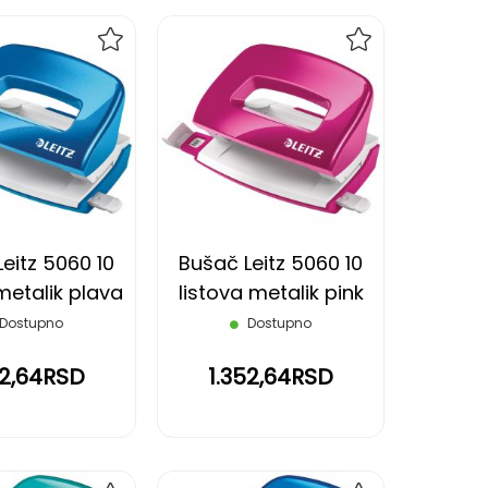
DODAJ
DODAJ
NA
NA
LISTU
LISTU
ŽELJA
ŽELJA
eitz 5060 10
Bušač Leitz 5060 10
metalik plava
listova metalik pink
Dostupno
Dostupno
52,64RSD
1.352,64RSD