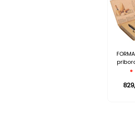
FORMA
pribora
drvenom 
829