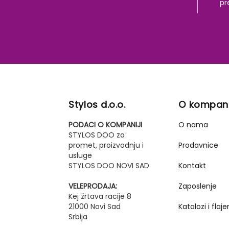
pr
Stylos d.o.o.
O kompani
PODACI O KOMPANIJI
O nama
STYLOS DOO za
promet, proizvodnju i
Prodavnice
usluge
STYLOS DOO NOVI SAD
Kontakt
VELEPRODAJA:
Zaposlenje
Kej žrtava racije 8
21000 Novi Sad
Katalozi i flajer
Srbija