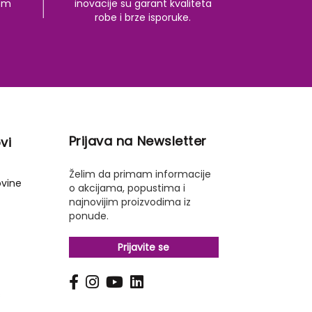
kom
inovacije su garant kvaliteta
robe i brze isporuke.
Prijava na Newsletter
vi
Želim da primam informacije
ovine
o akcijama, popustima i
najnovijim proizvodima iz
ponude.
Prijavite se
s