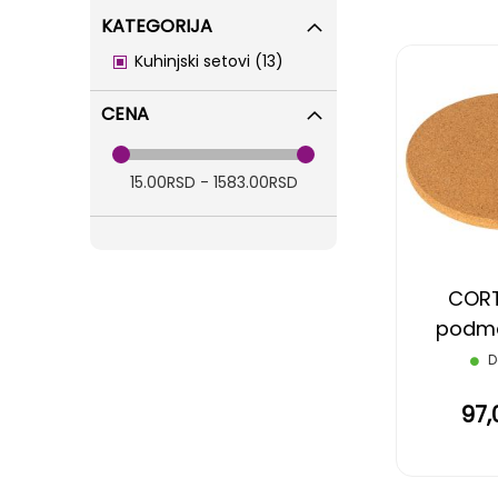
KATEGORIJA
items
Kuhinjski setovi
13
CENA
15.00RSD - 1583.00RSD
CORT
podme
D
97