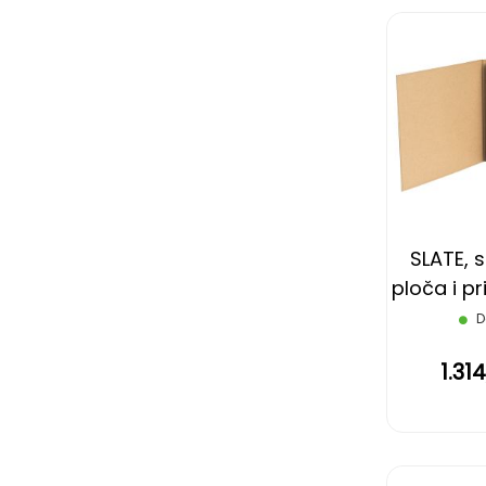
SLATE, 
ploča i pr
drvenom 
D
1.31