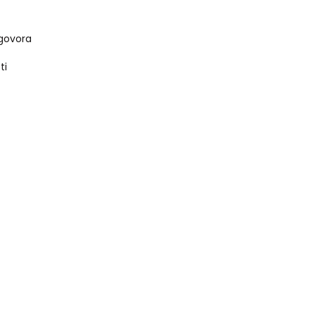
govora
ti