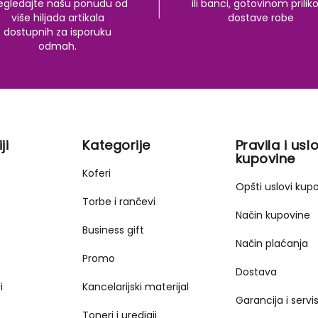
egledajte našu ponudu od
ili banci, gotovinom prili
više hiljada artikala
dostave robe
dostupnih za isporuku
odmah.
ji
Kategorije
Pravila i uslo
kupovine
Koferi
Opšti uslovi kup
Torbe i rančevi
Način kupovine
Business gift
Način plaćanja
Promo
Dostava
i
Kancelarijski materijal
Garancija i servi
Toneri i uredjaji