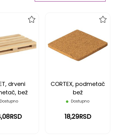
Ascending
Direction
DODAJ
DODAJ
NA
NA
LISTU
LISTU
ŽELJA
ŽELJA
ET, drveni
CORTEX, podmetač
etač, bež
bež
Dostupno
Dostupno
4,08RSD
18,29RSD