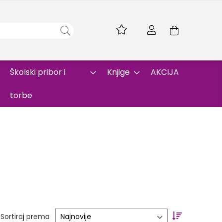
Skip
to
Korpa
Content
Školski pribor i
Knjige
AKCIJA
torbe
Set
Sortiraj prema