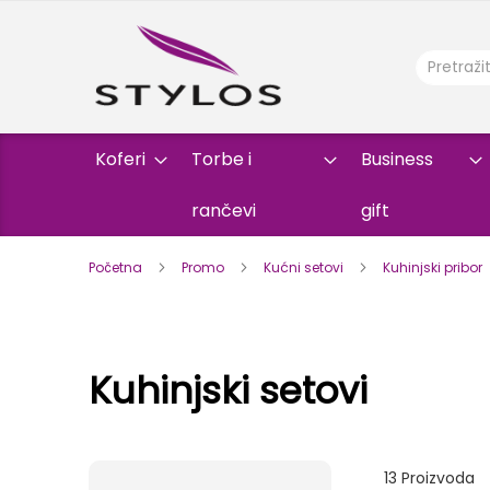
Koferi
Torbe i
Business
rančevi
gift
Početna
Promo
Kućni setovi
Kuhinjski pribor
Kuhinjski setovi
13
Proizvoda