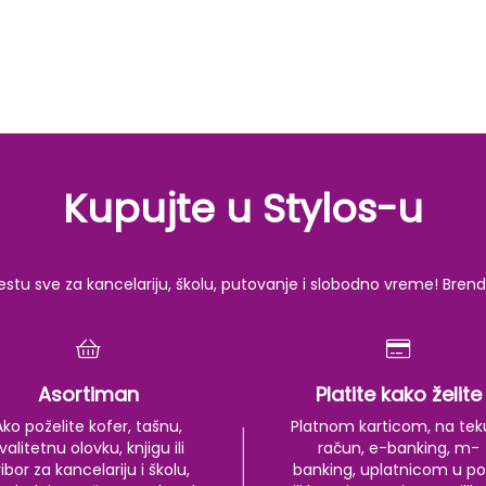
Kupujte u Stylos-u
u sve za kancelariju, školu, putovanje i slobodno vreme! Brendov
Asortiman
Platite kako želite
Ako poželite kofer, tašnu,
Platnom karticom, na tek
valitetnu olovku, knjigu ili
račun, e-banking, m-
ibor za kancelariju i školu,
banking, uplatnicom u po