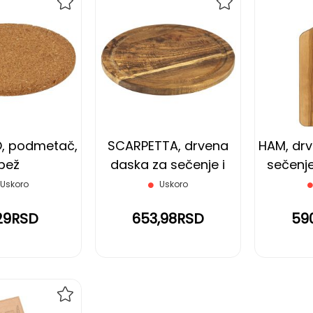
DODAJ
DODAJ
NA
NA
LISTU
LISTU
ŽELJA
ŽELJA
, podmetač,
SCARPETTA, drvena
HAM, dr
bež
daska za sečenje i
sečenje 
serviranje, braon
Uskoro
Uskoro
,29RSD
653,98RSD
59