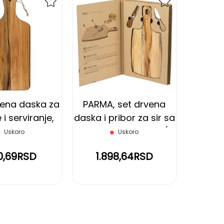
DODAJ
DODAJ
NA
NA
LISTU
LISTU
ŽELJA
ŽELJA
vena daska za
PARMA, set drvena
i serviranje,
daska i pribor za sir sa
braon
drvenom drškom, 3/1,
Uskoro
Uskoro
bež
0,69RSD
1.898,64RSD