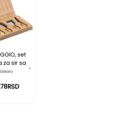
DODAJ
NA
LISTU
ŽELJA
GGIO, set
 za sir sa
drškom, 4/1,
Uskoro
bež
,78RSD