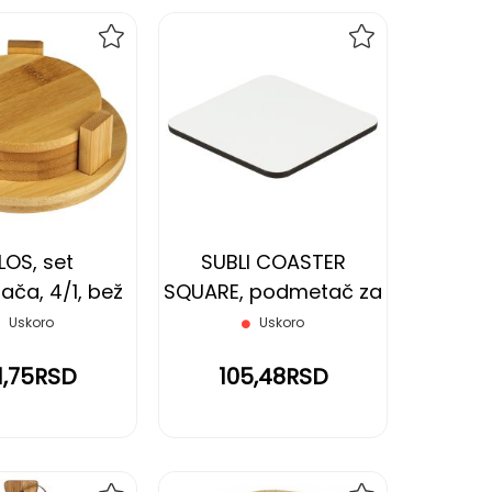
DODAJ
DODAJ
NA
NA
LISTU
LISTU
ŽELJA
ŽELJA
LOS, set
SUBLI COASTER
ča, 4/1, bež
SQUARE, podmetač za
sublimaciju, beli
Uskoro
Uskoro
1,75RSD
105,48RSD