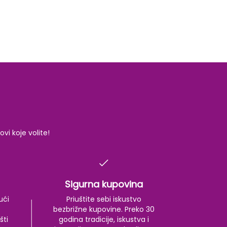
i koje volite!
Sigurna kupovina
ući
Priuštite sebi iskustvo
bezbrižne kupovine. Preko 30
šti
godina tradicije, iskustva i