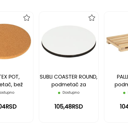
DODAJ
DODAJ
NA
NA
LISTU
LISTU
ŽELJA
ŽELJA
EX POT,
SUBLI COASTER ROUND,
PALL
tač, bež
podmetač za
podm
sublimaciju, beli
ostupno
Dostupno
,04RSD
105,48RSD
10