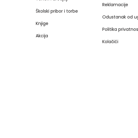
Reklamacije
Školski pribor i torbe
Odustanak od u
Knjige
Politika privatnos
Akcija
Kolačići