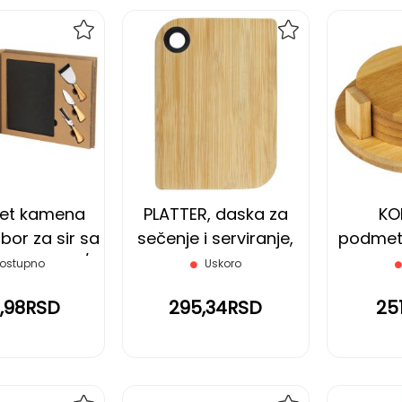
DODAJ
DODAJ
NA
NA
LISTU
LISTU
ŽELJA
ŽELJA
set kamena
PLATTER, daska za
KO
ibor za sir sa
sečenje i serviranje,
podmeta
drškom, 4/1,
bež
ostupno
Uskoro
bež
4,98RSD
295,34RSD
25