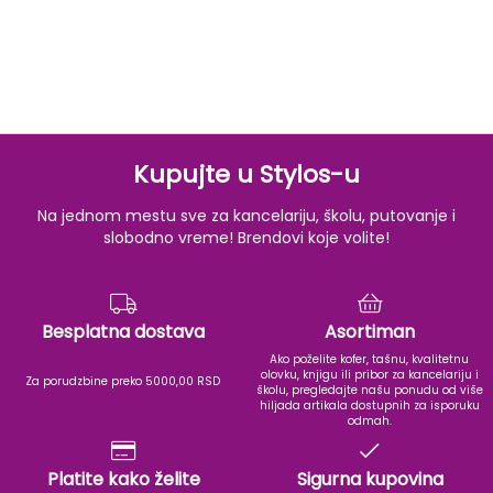
Kupujte u Stylos-u
Na jednom mestu sve za kancelariju, školu, putovanje i
slobodno vreme! Brendovi koje volite!
Besplatna dostava
Asortiman
Ako poželite kofer, tašnu, kvalitetnu
olovku, knjigu ili pribor za kancelariju i
Za porudzbine preko 5000,00 RSD
školu, pregledajte našu ponudu od više
hiljada artikala dostupnih za isporuku
odmah.
Platite kako želite
Sigurna kupovina