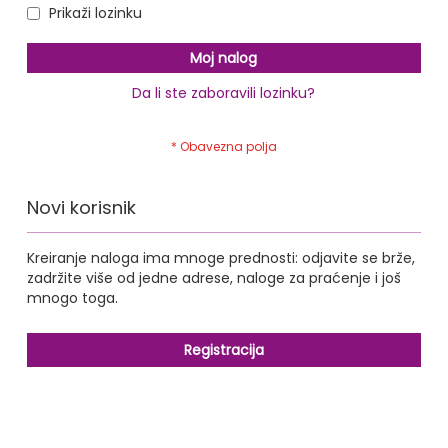
Prikaži lozinku
Moj nalog
Da li ste zaboravili lozinku?
Novi korisnik
Kreiranje naloga ima mnoge prednosti: odjavite se brže,
zadržite više od jedne adrese, naloge za praćenje i još
mnogo toga.
Registracija