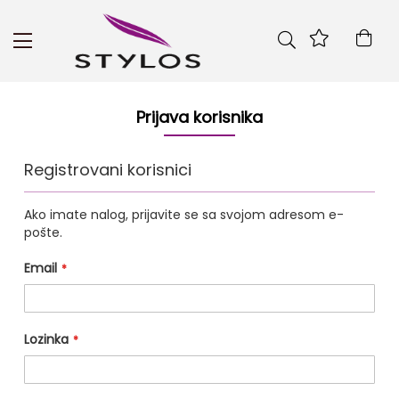
Skip
to
Kor
Content
Prijava korisnika
Registrovani korisnici
Ako imate nalog, prijavite se sa svojom adresom e-
pošte.
Email
Lozinka