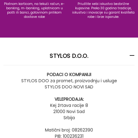
Platnom karticom, na tekući račun, e-
Priuštite sebi iskustvo bezbrižne
banking, m-banking, uplatnicom u
kupovine. Preko 30 godina tradicije,
pošti ili banci, gotovinom prilikom
iskustva i inovacije su garant kvaliteta
dostave robe
robe i brze isporuke.
STYLOS D.O.O.
PODACI O KOMPANIJI
STYLOS DOO za promet, proizvodnju i usluge
STYLOS DOO NOVI SAD
VELEPRODAJA:
Kej žrtava racije 8
21000 Novi Sad
Srbija
Matični broj: 08262390
PIB: 100236231