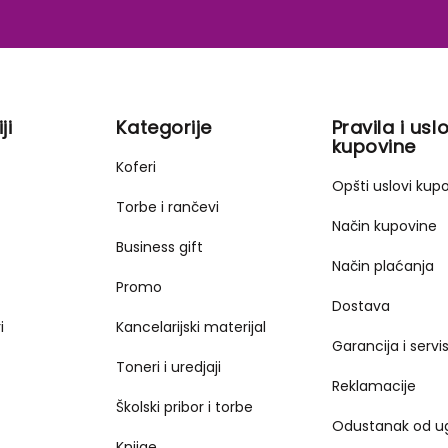
ji
Kategorije
Pravila i uslo
kupovine
Koferi
Opšti uslovi kup
Torbe i rančevi
Način kupovine
Business gift
Način plaćanja
Promo
Dostava
i
Kancelarijski materijal
Garancija i servi
Toneri i uredjaji
Reklamacije
Školski pribor i torbe
Odustanak od u
Knjige