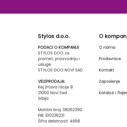
Stylos d.o.o.
O kompani
PODACI O KOMPANIJI
O nama
STYLOS DOO za
promet, proizvodnju i
Prodavnice
usluge
STYLOS DOO NOVI SAD
Kontakt
VELEPRODAJA:
Zaposlenje
Kej žrtava racije 8
21000 Novi Sad
Katalozi i flajer
Srbija
Matični broj: 08262390
PIB: 100236231
Šifra delatnosti: 4666