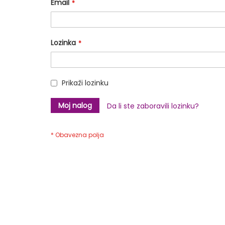
Email
Lozinka
Prikaži lozinku
Moj nalog
Da li ste zaboravili lozinku?