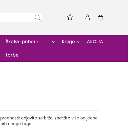
Skip
to
Korpa
Content
Školski pribor i
Knjige
AKCIJA
torbe
rednosti: odjavite se brže, zadržite više od jedne
i još mnogo toga.