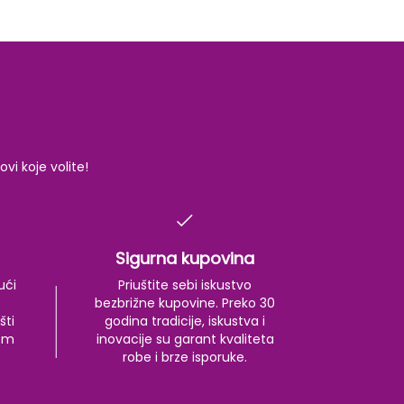
i koje volite!
Sigurna kupovina
ući
Priuštite sebi iskustvo
bezbrižne kupovine. Preko 30
šti
godina tradicije, iskustva i
kom
inovacije su garant kvaliteta
robe i brze isporuke.