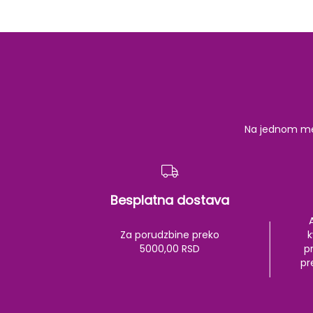
Na jednom mest
Besplatna dostava
Za porudzbine preko
k
5000,00 RSD
pr
pr