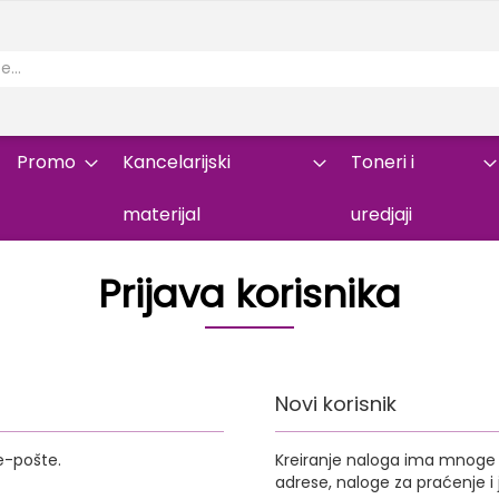
Promo
Kancelarijski
Toneri i
materijal
uredjaji
Prijava korisnika
Novi korisnik
e-pošte.
Kreiranje naloga ima mnoge p
adrese, naloge za praćenje 