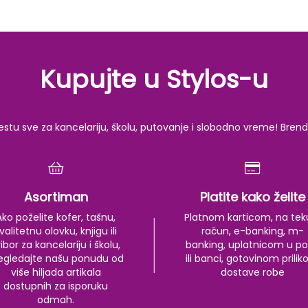
Kupujte u Stylos-u
u sve za kancelariju, školu, putovanje i slobodno vreme! Brendov
Asortiman
Platite kako želite
Ako poželite kofer, tašnu,
Platnom karticom, na tek
valitetnu olovku, knjigu ili
račun, e-banking, m-
ibor za kancelariju i školu,
banking, uplatnicom u po
egledajte našu ponudu od
ili banci, gotovinom prili
više hiljada artikala
dostave robe
dostupnih za isporuku
odmah.