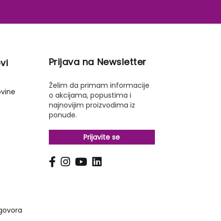
Prijava na Newsletter
vi
Želim da primam informacije
ovine
o akcijama, popustima i
najnovijim proizvodima iz
ponude.
Prijavite se
s
govora