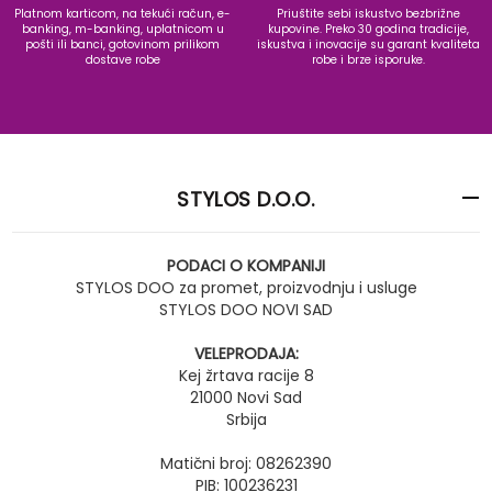
Platnom karticom, na tekući račun, e-
Priuštite sebi iskustvo bezbrižne
banking, m-banking, uplatnicom u
kupovine. Preko 30 godina tradicije,
pošti ili banci, gotovinom prilikom
iskustva i inovacije su garant kvaliteta
dostave robe
robe i brze isporuke.
STYLOS D.O.O.
PODACI O KOMPANIJI
STYLOS DOO za promet, proizvodnju i usluge
STYLOS DOO NOVI SAD
VELEPRODAJA:
Kej žrtava racije 8
21000 Novi Sad
Srbija
Matični broj: 08262390
PIB: 100236231