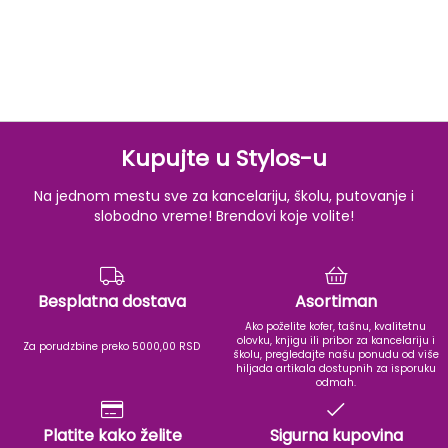
Kupujte u Stylos-u
Na jednom mestu sve za kancelariju, školu, putovanje i
slobodno vreme! Brendovi koje volite!
Besplatna dostava
Asortiman
Ako poželite kofer, tašnu, kvalitetnu
olovku, knjigu ili pribor za kancelariju i
Za porudzbine preko 5000,00 RSD
školu, pregledajte našu ponudu od više
hiljada artikala dostupnih za isporuku
odmah.
Platite kako želite
Sigurna kupovina