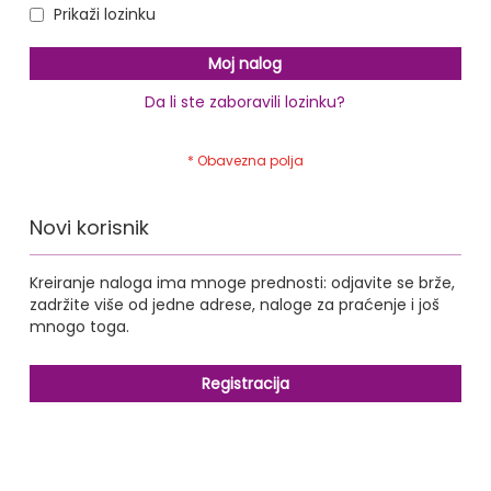
Prikaži lozinku
Moj nalog
Da li ste zaboravili lozinku?
Novi korisnik
Kreiranje naloga ima mnoge prednosti: odjavite se brže,
zadržite više od jedne adrese, naloge za praćenje i još
mnogo toga.
Registracija