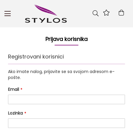
Skip
to
Kor
Content
Prijava korisnika
Registrovani korisnici
Ako imate nalog, prijavite se sa svojom adresom e-
pošte.
Email
Lozinka