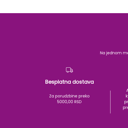
Na jednom mest
Besplatna dostava
Za porudzbine preko
k
5000,00 RSD
pr
pr