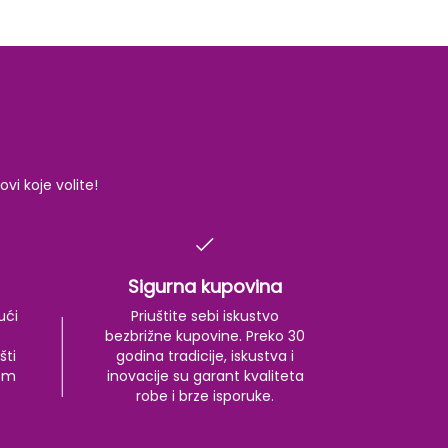
i koje volite!
Sigurna kupovina
ući
Priuštite sebi iskustvo
bezbrižne kupovine. Preko 30
šti
godina tradicije, iskustva i
kom
inovacije su garant kvaliteta
robe i brze isporuke.