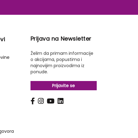
Prijava na Newsletter
vi
Želim da primam informacije
ovine
o akcijama, popustima i
najnovijim proizvodima iz
ponude.
Prijavite se
s
govora