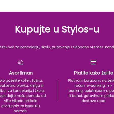
Kupujte u Stylos-u
u sve za kancelariju, školu, putovanje i slobodno vreme! Brendov
Asortiman
Platite kako želite
Ako poželite kofer, tašnu,
Platnom karticom, na tek
valitetnu olovku, knjigu ili
račun, e-banking, m-
ibor za kancelariju i školu,
banking, uplatnicom u po
egledajte našu ponudu od
ili banci, gotovinom prili
više hiljada artikala
dostave robe
dostupnih za isporuku
odmah.