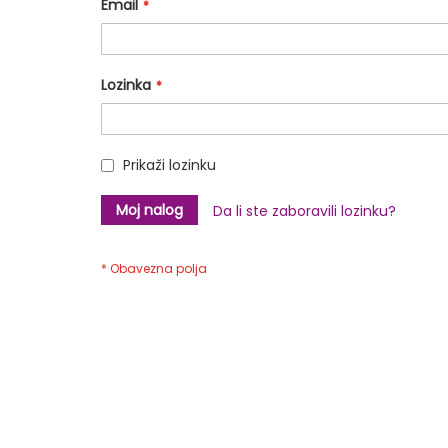
Email
Lozinka
Prikaži lozinku
Moj nalog
Da li ste zaboravili lozinku?