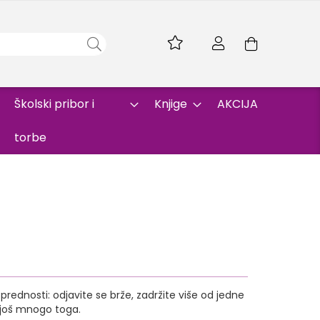
Skip
to
Korpa
Content
Školski pribor i
Knjige
AKCIJA
torbe
rednosti: odjavite se brže, zadržite više od jedne
i još mnogo toga.