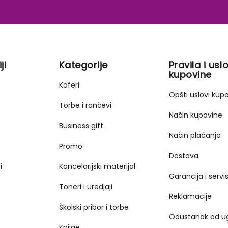
ji
Kategorije
Pravila i uslo
kupovine
Koferi
Opšti uslovi kup
Torbe i rančevi
Način kupovine
Business gift
Način plaćanja
Promo
Dostava
i
Kancelarijski materijal
Garancija i servi
Toneri i uredjaji
Reklamacije
Školski pribor i torbe
Odustanak od u
Knjige