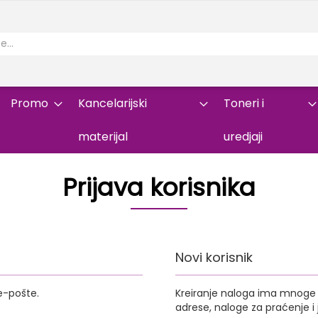
Promo
Kancelarijski
Toneri i
materijal
uredjaji
Prijava korisnika
Novi korisnik
e-pošte.
Kreiranje naloga ima mnoge p
adrese, naloge za praćenje 