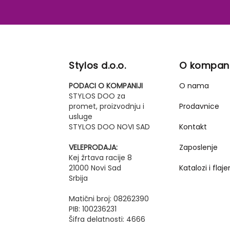
Stylos d.o.o.
O kompani
PODACI O KOMPANIJI
O nama
STYLOS DOO za
promet, proizvodnju i
Prodavnice
usluge
STYLOS DOO NOVI SAD
Kontakt
VELEPRODAJA:
Zaposlenje
Kej žrtava racije 8
21000 Novi Sad
Katalozi i flajer
Srbija
Matični broj: 08262390
PIB: 100236231
Šifra delatnosti: 4666