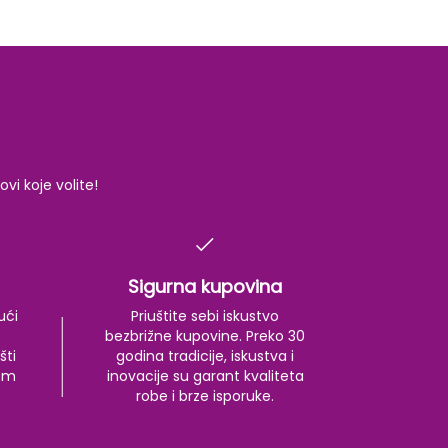
i koje volite!
Sigurna kupovina
ući
Priuštite sebi iskustvo
bezbrižne kupovine. Preko 30
šti
godina tradicije, iskustva i
kom
inovacije su garant kvaliteta
robe i brze isporuke.