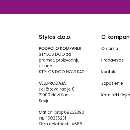
Stylos d.o.o.
O kompani
PODACI O KOMPANIJI
O nama
STYLOS DOO za
promet, proizvodnju i
Prodavnice
usluge
STYLOS DOO NOVI SAD
Kontakt
VELEPRODAJA:
Zaposlenje
Kej žrtava racije 8
21000 Novi Sad
Katalozi i flajer
Srbija
Matični broj: 08262390
PIB: 100236231
Šifra delatnosti: 4666