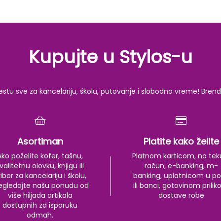
Kupujte u Stylos-u
u sve za kancelariju, školu, putovanje i slobodno vreme! Brendov
Asortiman
Platite kako želite
Ako poželite kofer, tašnu,
Platnom karticom, na tek
valitetnu olovku, knjigu ili
račun, e-banking, m-
ibor za kancelariju i školu,
banking, uplatnicom u po
egledajte našu ponudu od
ili banci, gotovinom prili
više hiljada artikala
dostave robe
dostupnih za isporuku
odmah.