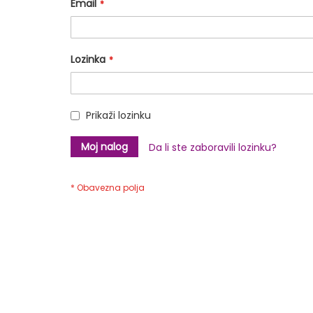
Email
Lozinka
Prikaži lozinku
Moj nalog
Da li ste zaboravili lozinku?