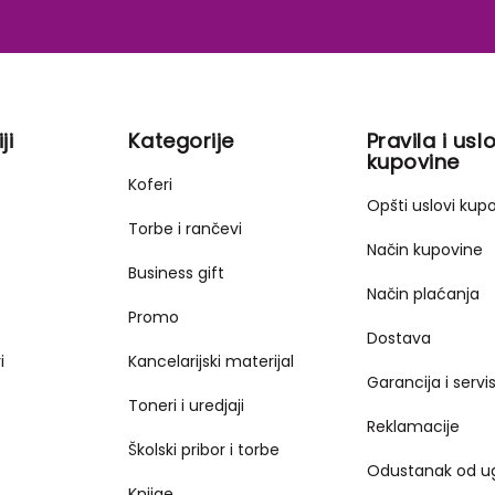
ji
Kategorije
Pravila i uslo
kupovine
Koferi
Opšti uslovi kup
Torbe i rančevi
Način kupovine
Business gift
Način plaćanja
Promo
Dostava
i
Kancelarijski materijal
Garancija i servi
Toneri i uredjaji
Reklamacije
Školski pribor i torbe
Odustanak od u
Knjige