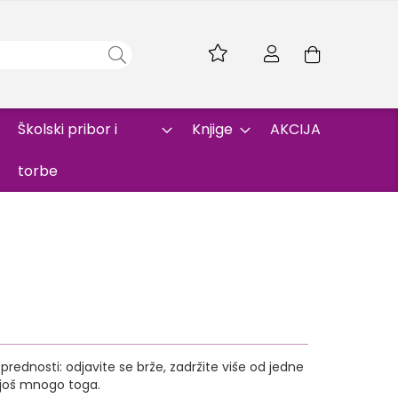
Skip
to
Korpa
Content
Školski pribor i
Knjige
AKCIJA
torbe
rednosti: odjavite se brže, zadržite više od jedne
i još mnogo toga.