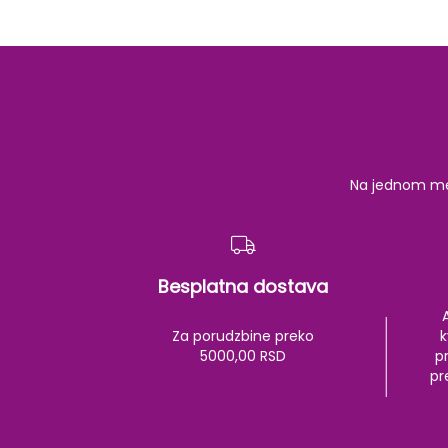
Na jednom mest
Besplatna dostava
Za porudzbine preko
k
5000,00 RSD
pr
pr