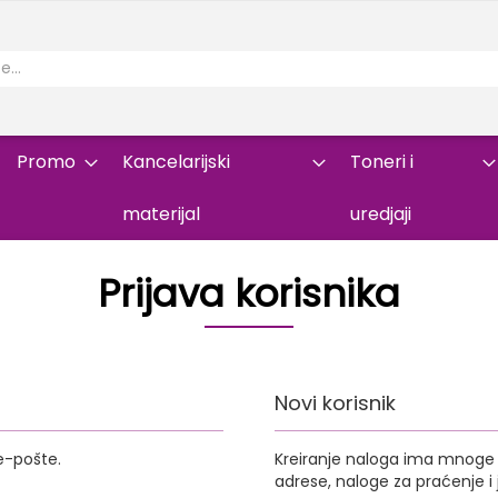
Promo
Kancelarijski
Toneri i
materijal
uredjaji
Prijava korisnika
Novi korisnik
e-pošte.
Kreiranje naloga ima mnoge p
adrese, naloge za praćenje 