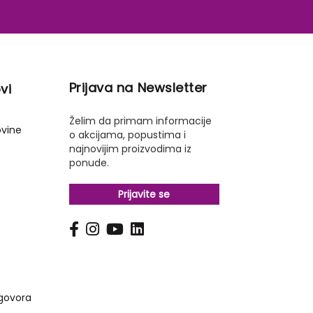
Prijava na Newsletter
vi
Želim da primam informacije
ovine
o akcijama, popustima i
najnovijim proizvodima iz
ponude.
Prijavite se
s
govora