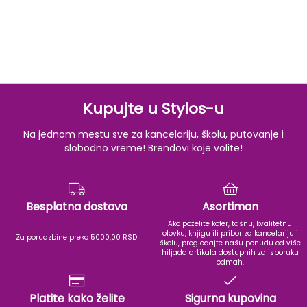
Kupujte u Stylos-u
Na jednom mestu sve za kancelariju, školu, putovanje i
slobodno vreme! Brendovi koje volite!
Besplatna dostava
Asortiman
Ako poželite kofer, tašnu, kvalitetnu
olovku, knjigu ili pribor za kancelariju i
Za porudzbine preko 5000,00 RSD
školu, pregledajte našu ponudu od više
hiljada artikala dostupnih za isporuku
odmah.
Platite kako želite
Sigurna kupovina