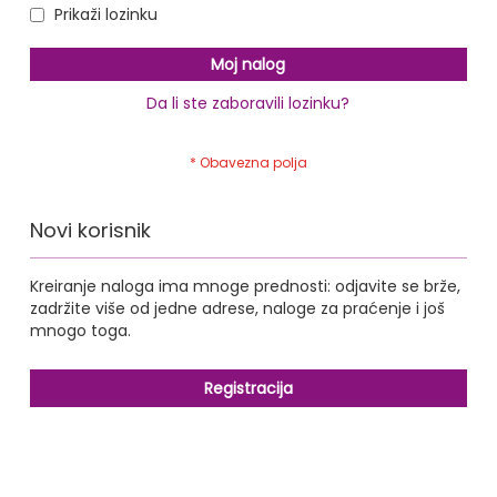
Prikaži lozinku
Moj nalog
Da li ste zaboravili lozinku?
Novi korisnik
Kreiranje naloga ima mnoge prednosti: odjavite se brže,
zadržite više od jedne adrese, naloge za praćenje i još
mnogo toga.
Registracija