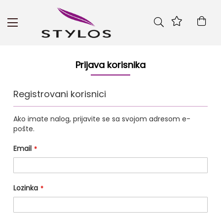
Skip
to
Kor
Content
Prijava korisnika
Registrovani korisnici
Ako imate nalog, prijavite se sa svojom adresom e-
pošte.
Email
Lozinka