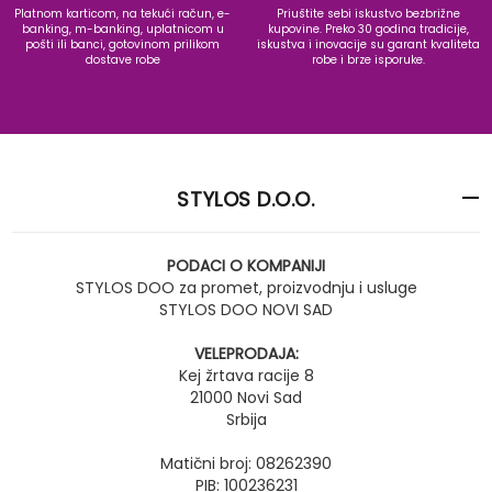
Platnom karticom, na tekući račun, e-
Priuštite sebi iskustvo bezbrižne
banking, m-banking, uplatnicom u
kupovine. Preko 30 godina tradicije,
pošti ili banci, gotovinom prilikom
iskustva i inovacije su garant kvaliteta
dostave robe
robe i brze isporuke.
STYLOS D.O.O.
PODACI O KOMPANIJI
STYLOS DOO za promet, proizvodnju i usluge
STYLOS DOO NOVI SAD
VELEPRODAJA:
Kej žrtava racije 8
21000 Novi Sad
Srbija
Matični broj: 08262390
PIB: 100236231