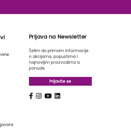
Prijava na Newsletter
vi
Želim da primam informacije
ovine
o akcijama, popustima i
najnovijim proizvodima iz
ponude.
Prijavite se
s
govora