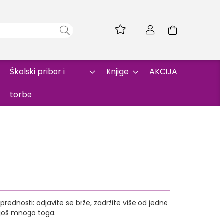
Skip
to
Korpa
Content
Školski pribor i
Knjige
AKCIJA
torbe
rednosti: odjavite se brže, zadržite više od jedne
i još mnogo toga.