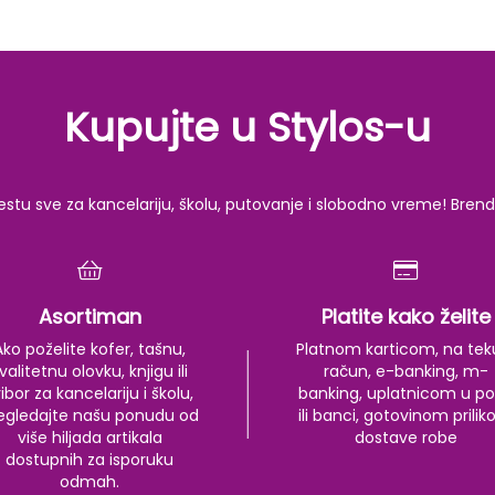
Kupujte u Stylos-u
u sve za kancelariju, školu, putovanje i slobodno vreme! Brendov
Asortiman
Platite kako želite
Ako poželite kofer, tašnu,
Platnom karticom, na tek
valitetnu olovku, knjigu ili
račun, e-banking, m-
ibor za kancelariju i školu,
banking, uplatnicom u po
egledajte našu ponudu od
ili banci, gotovinom prili
više hiljada artikala
dostave robe
dostupnih za isporuku
odmah.