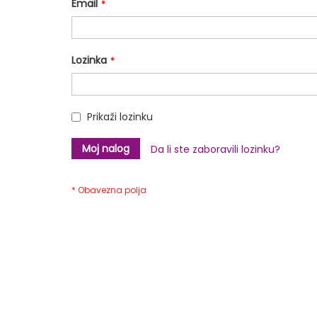
Email
Lozinka
Prikaži lozinku
Moj nalog
Da li ste zaboravili lozinku?