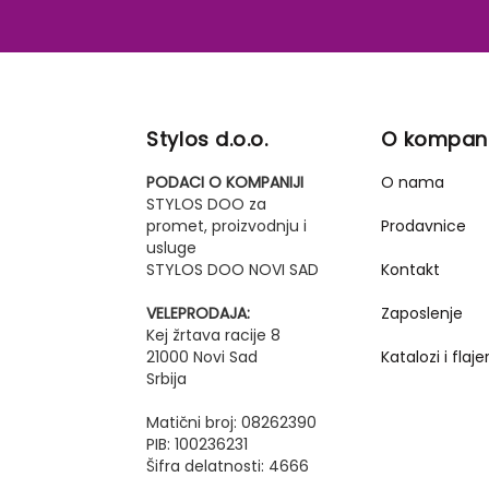
Stylos d.o.o.
O kompani
PODACI O KOMPANIJI
O nama
STYLOS DOO za
promet, proizvodnju i
Prodavnice
usluge
STYLOS DOO NOVI SAD
Kontakt
VELEPRODAJA:
Zaposlenje
Kej žrtava racije 8
21000 Novi Sad
Katalozi i flajer
Srbija
Matični broj: 08262390
PIB: 100236231
Šifra delatnosti: 4666