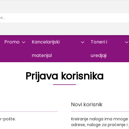
Promo
Kancelarijski
Toneri i
materijal
uredjaji
Prijava korisnika
Novi korisnik
e-pošte.
Kreiranje naloga ima mnoge p
adrese, naloge za praćenje 