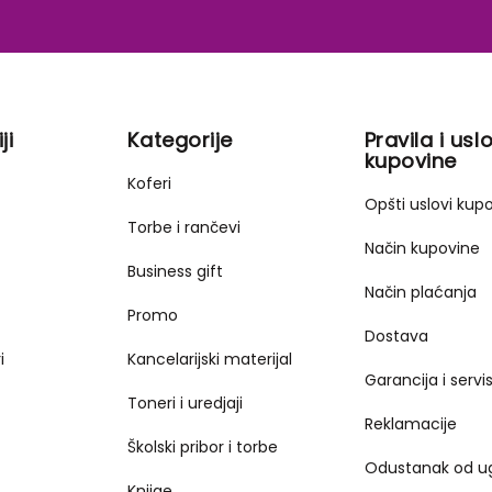
ji
Kategorije
Pravila i uslo
kupovine
Koferi
Opšti uslovi kup
Torbe i rančevi
Način kupovine
Business gift
Način plaćanja
Promo
Dostava
i
Kancelarijski materijal
Garancija i servi
Toneri i uredjaji
Reklamacije
Školski pribor i torbe
Odustanak od u
Knjige