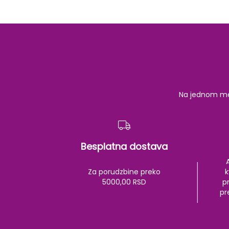
Na jednom mest
Besplatna dostava
Za porudzbine preko
k
5000,00 RSD
pr
pr