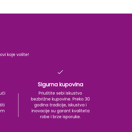
i koje volite!
Sigurna kupovina
ući
Priuštite sebi iskustvo
bezbrižne kupovine. Preko 30
šti
godina tradicije, iskustva i
kom
inovacije su garant kvaliteta
robe i brze isporuke.