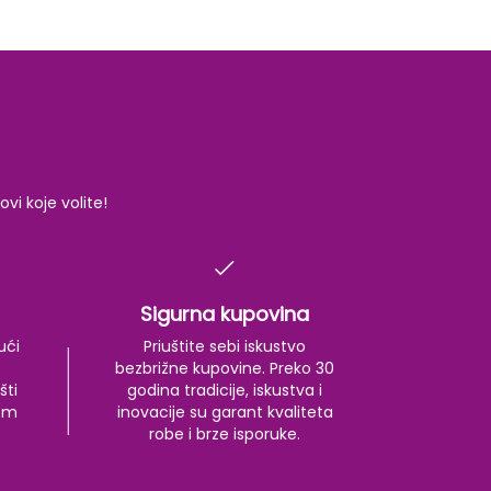
i koje volite!
Sigurna kupovina
ući
Priuštite sebi iskustvo
bezbrižne kupovine. Preko 30
šti
godina tradicije, iskustva i
kom
inovacije su garant kvaliteta
robe i brze isporuke.