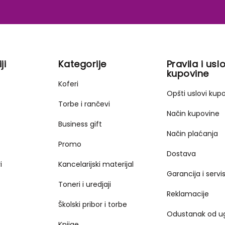
ji
Kategorije
Pravila i uslo
kupovine
Koferi
Opšti uslovi kup
Torbe i rančevi
Način kupovine
Business gift
Način plaćanja
Promo
Dostava
i
Kancelarijski materijal
Garancija i servi
Toneri i uredjaji
Reklamacije
Školski pribor i torbe
Odustanak od u
Knjige