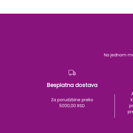
Na jednom mest
Besplatna dostava
Za porudzbine preko
k
5000,00 RSD
pr
pr