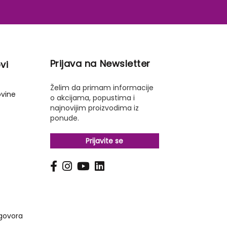
Prijava na Newsletter
vi
Želim da primam informacije
ovine
o akcijama, popustima i
najnovijim proizvodima iz
ponude.
Prijavite se
s
govora