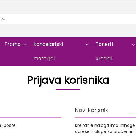
Promo
Kancelarijski
Toneri i
materijal
uredjaji
Prijava korisnika
Novi korisnik
e-pošte.
Kreiranje naloga ima mnoge p
adrese, naloge za praćenje 