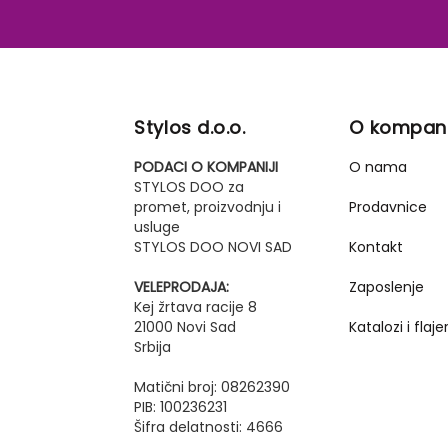
Stylos d.o.o.
O kompani
PODACI O KOMPANIJI
O nama
STYLOS DOO za
promet, proizvodnju i
Prodavnice
usluge
STYLOS DOO NOVI SAD
Kontakt
VELEPRODAJA:
Zaposlenje
Kej žrtava racije 8
21000 Novi Sad
Katalozi i flajer
Srbija
Matični broj: 08262390
PIB: 100236231
Šifra delatnosti: 4666