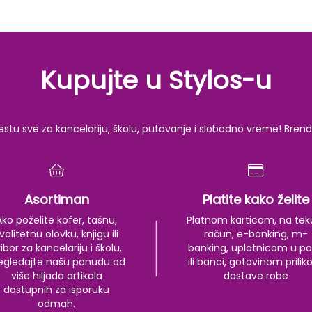
Kupujte u Stylos-u
u sve za kancelariju, školu, putovanje i slobodno vreme! Brendov
Asortiman
Platite kako želite
Ako poželite kofer, tašnu,
Platnom karticom, na tek
valitetnu olovku, knjigu ili
račun, e-banking, m-
ibor za kancelariju i školu,
banking, uplatnicom u po
egledajte našu ponudu od
ili banci, gotovinom prili
više hiljada artikala
dostave robe
dostupnih za isporuku
odmah.