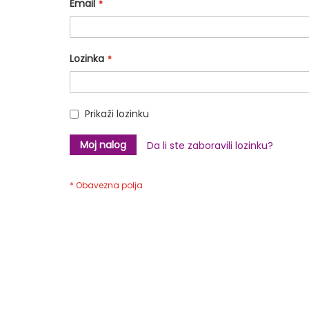
Email
Lozinka
Prikaži lozinku
Moj nalog
Da li ste zaboravili lozinku?