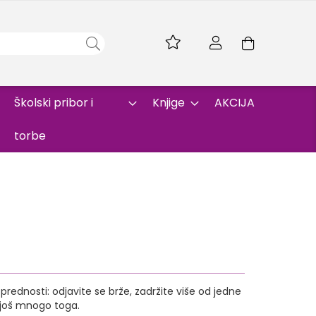
Skip
to
Korpa
Content
Školski pribor i
Knjige
AKCIJA
torbe
rednosti: odjavite se brže, zadržite više od jedne
i još mnogo toga.