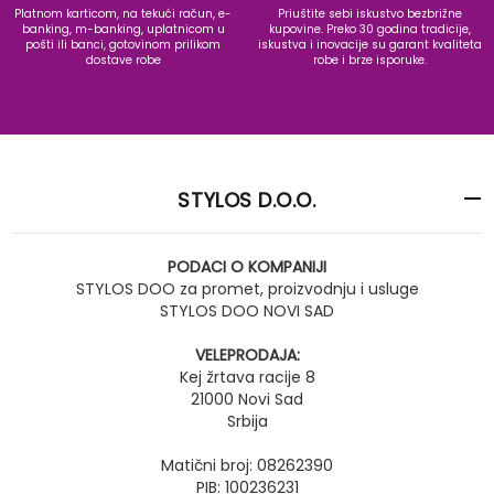
Platnom karticom, na tekući račun, e-
Priuštite sebi iskustvo bezbrižne
banking, m-banking, uplatnicom u
kupovine. Preko 30 godina tradicije,
pošti ili banci, gotovinom prilikom
iskustva i inovacije su garant kvaliteta
dostave robe
robe i brze isporuke.
STYLOS D.O.O.
PODACI O KOMPANIJI
STYLOS DOO za promet, proizvodnju i usluge
STYLOS DOO NOVI SAD
VELEPRODAJA:
Kej žrtava racije 8
21000 Novi Sad
Srbija
Matični broj: 08262390
PIB: 100236231