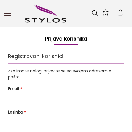
Skip
to
Kor
Content
Prijava korisnika
Registrovani korisnici
Ako imate nalog, prijavite se sa svojom adresom e-
pošte.
Email
Lozinka