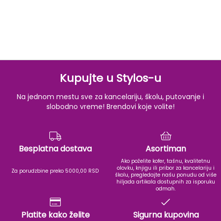
Kupujte u Stylos-u
Na jednom mestu sve za kancelariju, školu, putovanje i
slobodno vreme! Brendovi koje volite!
Besplatna dostava
Asortiman
Ako poželite kofer, tašnu, kvalitetnu
olovku, knjigu ili pribor za kancelariju i
Za porudzbine preko 5000,00 RSD
školu, pregledajte našu ponudu od više
hiljada artikala dostupnih za isporuku
odmah.
Platite kako želite
Sigurna kupovina