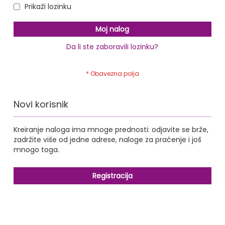
Prikaži lozinku
Moj nalog
Da li ste zaboravili lozinku?
Novi korisnik
Kreiranje naloga ima mnoge prednosti: odjavite se brže,
zadržite više od jedne adrese, naloge za praćenje i još
mnogo toga.
Registracija