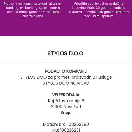
Platnom karticom, na tekući račun, e-
Priuštite sebi iskustvo bezbrižne
banking, m-banking, uplatnicom u
kupovine. Preko 30 godina tradicije,
pošti ili banci, gotovinom prilikom
iskustva i inovacije su garant kvaliteta
dostave robe
robe i brze isporuke.
STYLOS D.O.O.
PODACI O KOMPANIJI
STYLOS DOO za promet, proizvodnju i usluge
STYLOS DOO NOVI SAD
VELEPRODAJA:
Kej žrtava racije 8
21000 Novi Sad
Srbija
Matični broj: 08262390
PIB: 100236231