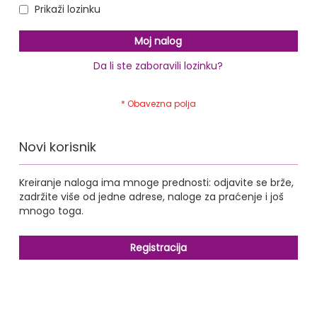
Prikaži lozinku
Moj nalog
Da li ste zaboravili lozinku?
Novi korisnik
Kreiranje naloga ima mnoge prednosti: odjavite se brže,
zadržite više od jedne adrese, naloge za praćenje i još
mnogo toga.
Registracija