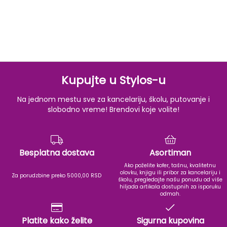
Kupujte u Stylos-u
Na jednom mestu sve za kancelariju, školu, putovanje i
slobodno vreme! Brendovi koje volite!
Besplatna dostava
Asortiman
Ako poželite kofer, tašnu, kvalitetnu
olovku, knjigu ili pribor za kancelariju i
Za porudzbine preko 5000,00 RSD
školu, pregledajte našu ponudu od više
hiljada artikala dostupnih za isporuku
odmah.
Platite kako želite
Sigurna kupovina