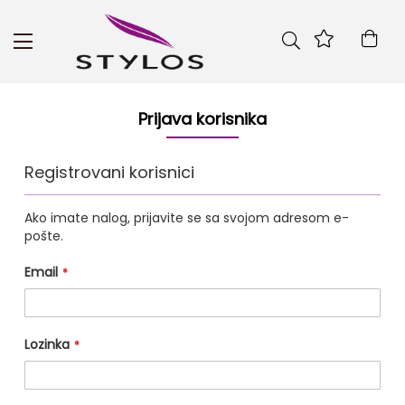
Skip
to
Kor
Content
Prijava korisnika
Registrovani korisnici
Ako imate nalog, prijavite se sa svojom adresom e-
pošte.
Email
Lozinka