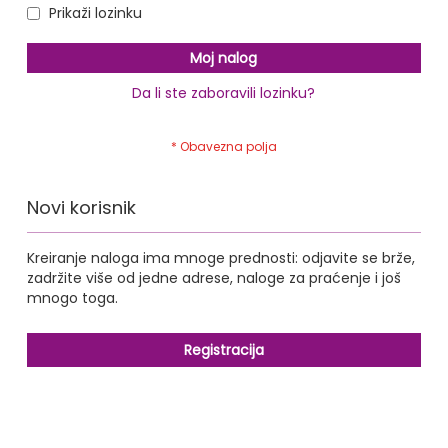
Prikaži lozinku
Moj nalog
Da li ste zaboravili lozinku?
Novi korisnik
Kreiranje naloga ima mnoge prednosti: odjavite se brže,
zadržite više od jedne adrese, naloge za praćenje i još
mnogo toga.
Registracija