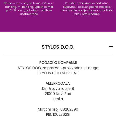
Platnom karticom, na tekući račun, e-
Priuštite sebi iskustvo bezbrižne
banking, m-banking, uplatnicom u
kupovine. Preko 30 godina tradicije,
pošti ili banci, gotovinom prilikom
iskustva i inovacije su garant kvaliteta
dostave robe
robe i brze isporuke.
STYLOS D.O.O.
PODACI O KOMPANIJI
STYLOS DOO za promet, proizvodnju i usluge
STYLOS DOO NOVI SAD
VELEPRODAJA:
Kej žrtava racije 8
21000 Novi Sad
Srbija
Matični broj: 08262390
PIB: 100236231