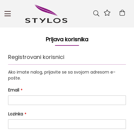
Skip
to
Kor
Content
Prijava korisnika
Registrovani korisnici
Ako imate nalog, prijavite se sa svojom adresom e-
pošte.
Email
Lozinka