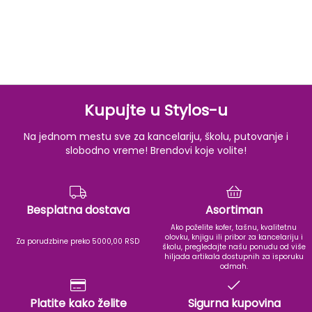
Kupujte u Stylos-u
Na jednom mestu sve za kancelariju, školu, putovanje i
slobodno vreme! Brendovi koje volite!
Besplatna dostava
Asortiman
Ako poželite kofer, tašnu, kvalitetnu
olovku, knjigu ili pribor za kancelariju i
Za porudzbine preko 5000,00 RSD
školu, pregledajte našu ponudu od više
hiljada artikala dostupnih za isporuku
odmah.
Platite kako želite
Sigurna kupovina