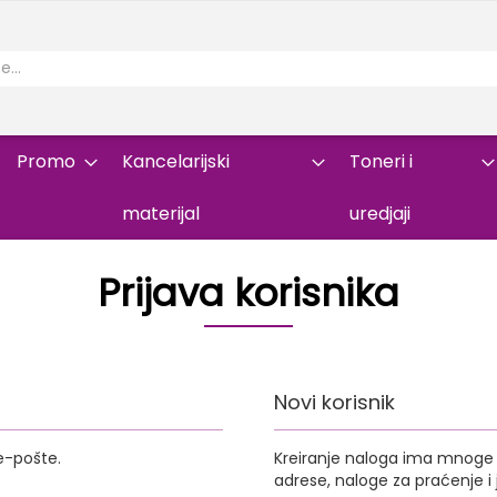
Promo
Kancelarijski
Toneri i
materijal
uredjaji
Prijava korisnika
Novi korisnik
e-pošte.
Kreiranje naloga ima mnoge p
adrese, naloge za praćenje 