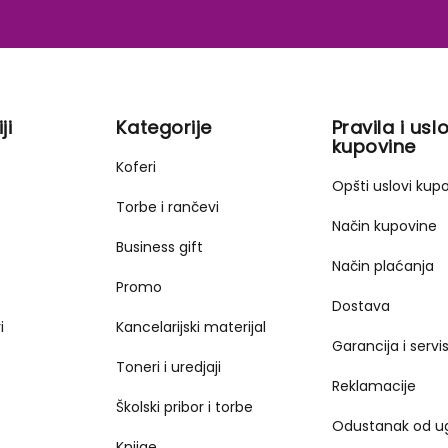
ji
Kategorije
Pravila i uslo
kupovine
Koferi
Opšti uslovi kup
Torbe i rančevi
Način kupovine
Business gift
Način plaćanja
Promo
Dostava
i
Kancelarijski materijal
Garancija i servi
Toneri i uredjaji
Reklamacije
Školski pribor i torbe
Odustanak od u
Knjige