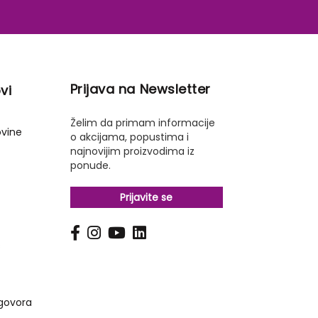
Prijava na Newsletter
vi
Želim da primam informacije
ovine
o akcijama, popustima i
najnovijim proizvodima iz
ponude.
Prijavite se
s
govora