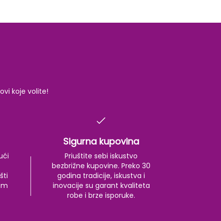
i koje volite!
Sigurna kupovina
ući
Priuštite sebi iskustvo
bezbrižne kupovine. Preko 30
šti
godina tradicije, iskustva i
kom
inovacije su garant kvaliteta
robe i brze isporuke.