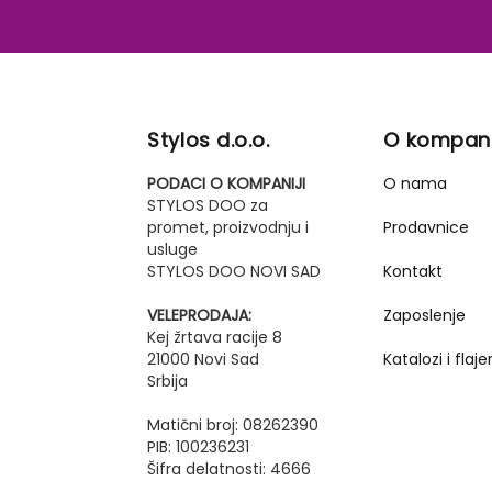
Stylos d.o.o.
O kompani
PODACI O KOMPANIJI
O nama
STYLOS DOO za
promet, proizvodnju i
Prodavnice
usluge
STYLOS DOO NOVI SAD
Kontakt
VELEPRODAJA:
Zaposlenje
Kej žrtava racije 8
21000 Novi Sad
Katalozi i flajer
Srbija
Matični broj: 08262390
PIB: 100236231
Šifra delatnosti: 4666