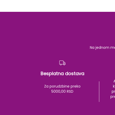
Na jednom mest
Besplatna dostava
Za porudzbine preko
k
5000,00 RSD
pr
pr