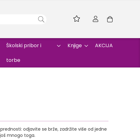
Skip
to
Korpa
Content
Školski pribor i
Knjige
AKCIJA
torbe
rednosti: odjavite se brže, zadržite više od jedne
i još mnogo toga.