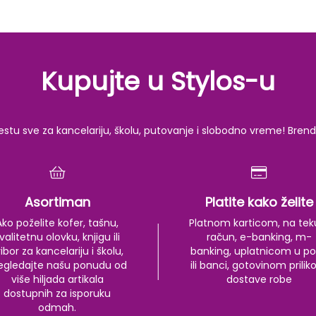
Kupujte u Stylos-u
u sve za kancelariju, školu, putovanje i slobodno vreme! Brendov
Asortiman
Platite kako želite
Ako poželite kofer, tašnu,
Platnom karticom, na tek
valitetnu olovku, knjigu ili
račun, e-banking, m-
ibor za kancelariju i školu,
banking, uplatnicom u po
egledajte našu ponudu od
ili banci, gotovinom prili
više hiljada artikala
dostave robe
dostupnih za isporuku
odmah.