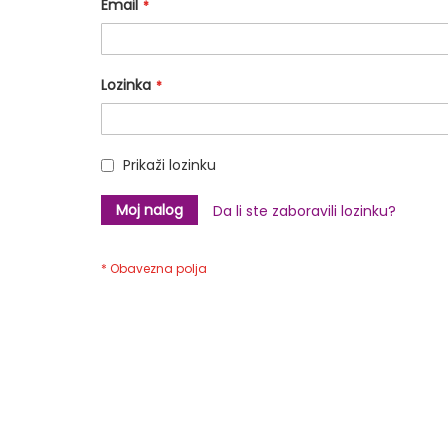
Email
Lozinka
Prikaži lozinku
Moj nalog
Da li ste zaboravili lozinku?