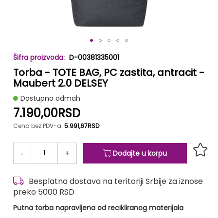
Skip
D-00381335001
to
Torba - TOTE BAG, PC zastita, antracit -
the
beginning
Maubert 2.0 DELSEY
of
Dostupno odmah
the
7.190,00RSD
images
gallery
Cena bez PDV-a:
5.991,67RSD
-
+
Dodajte u korpu
Besplatna dostava na teritoriji Srbije za iznose
preko 5000 RSD
Putna torba napravljena od recikliranog materijala