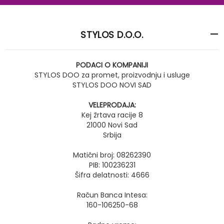
STYLOS D.O.O.
PODACI O KOMPANIJI
STYLOS DOO za promet, proizvodnju i usluge
STYLOS DOO NOVI SAD
VELEPRODAJA:
Kej žrtava racije 8
21000 Novi Sad
Srbija
Matični broj: 08262390
PIB: 100236231
Šifra delatnosti: 4666
Račun Banca Intesa:
160-106250-68