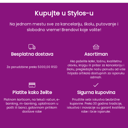
Kupujte u Stylos-u
Na jednom mestu sve za kancelariju, školu, putovanje i
slobodno vreme! Brendovi koje volite!
Besplatna dostava
Asortiman
Ako poželite kofer, tašnu, kvalitetnu
olovku, knjigu ili pribor za kancelariju i
Za porudzbine preko 5000,00 RSD
školu, pregledajte našu ponudu od više
hiljada artikala dostupnih za isporuku
odmah.
Platite kako želite
Sigurna kupovina
Platnom karticom, na tekući račun, e-
Priuštite sebi iskustvo bezbrižne
banking, m-banking, uplatnicom u
kupovine. Preko 30 godina tradicije,
pošti ili banci, gotovinom prilikom
iskustva i inovacije su garant kvaliteta
dostave robe
robe i brze isporuke.