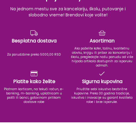
Na jednom mestu sve za kancelariju, školu, putovanje i
slobodno vreme! Brendovi koje volite!
Besplatna dostava
Asortiman
Ako poželite kofer, tašnu, kvalitetnu
olovku, knjigu ili pribor za kancelariju i
Za porudzbine preko 5000,00 RSD
školu, pregledajte našu ponudu od više
hiljada artikala dostupnih za isporuku
odmah.
Platite kako želite
Sigurna kupovina
Platnom karticom, na tekući račun, e-
Priuštite sebi iskustvo bezbrižne
banking, m-banking, uplatnicom u
kupovine. Preko 30 godina tradicije,
pošti ili banci, gotovinom prilikom
iskustva i inovacije su garant kvaliteta
dostave robe
robe i brze isporuke.