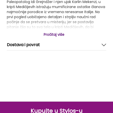
Paleopatolog Idi Grejndžer i njen ujak Karlin Mekenzi, u
kripti Medičijevih istražuju mumificirane ostatke članova
najmoćnije porodice iz vremena renesanse Italije. Na
prvi pogled uobičajeno detaljan i strpljiv naučni rad
počinje da se pretvara u misteriju, jer se postavlja
pitanje čija su to sva tela u kripti Medičijevih, da bi
vrhunac nastao kada naučnici u korenu kičme Kozima
Pročitaj više
Medičija pronađu predmet nepoznatog porekla,
neprimeren tehnologiji ondašnjeg doba. Od tog časa
Dostava i povrat
pisac nas vodi na uzbudljivo putovanje, jednim delom
smeštajući radnju u današnje vreme na ulice Firence i
Venecije, a drugim delom u petnaesti vek i vreme
vladavine porodice Mediči, držeći čitaoca u neprestanoj
pažnji sve do poslednjih stranica ove uzbudljive,
živopisne knjige.
Kupujte u Stylos-u