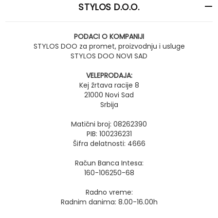
STYLOS D.O.O.
PODACI O KOMPANIJI
STYLOS DOO za promet, proizvodnju i usluge
STYLOS DOO NOVI SAD
VELEPRODAJA:
Kej žrtava racije 8
21000 Novi Sad
Srbija
Matični broj: 08262390
PIB: 100236231
Šifra delatnosti: 4666
Račun Banca Intesa:
160-106250-68
Radno vreme:
Radnim danima: 8.00-16.00h