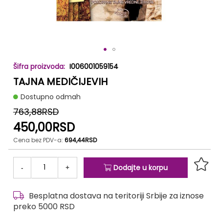
Skip
I006001059154
to
TAJNA MEDIČIJEVIH
the
beginning
Dostupno odmah
of
the
763,88RSD
images
450,00RSD
gallery
Cena bez PDV-a:
694,44RSD
-
+
Dodajte u korpu
Besplatna dostava na teritoriji Srbije za iznose
preko 5000 RSD