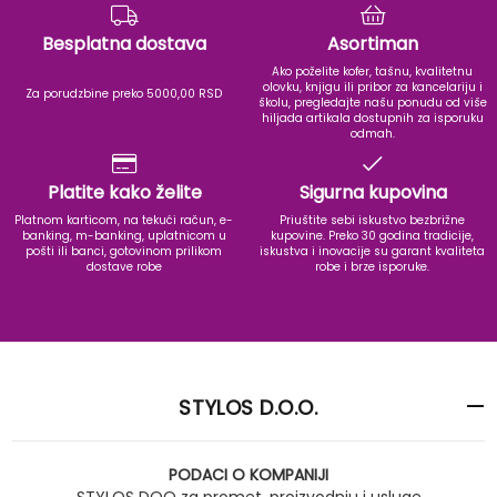
Besplatna dostava
Asortiman
Ako poželite kofer, tašnu, kvalitetnu
olovku, knjigu ili pribor za kancelariju i
Za porudzbine preko 5000,00 RSD
školu, pregledajte našu ponudu od više
hiljada artikala dostupnih za isporuku
odmah.
Platite kako želite
Sigurna kupovina
Platnom karticom, na tekući račun, e-
Priuštite sebi iskustvo bezbrižne
banking, m-banking, uplatnicom u
kupovine. Preko 30 godina tradicije,
pošti ili banci, gotovinom prilikom
iskustva i inovacije su garant kvaliteta
dostave robe
robe i brze isporuke.
STYLOS D.O.O.
PODACI O KOMPANIJI