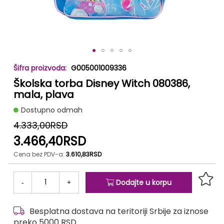
Skip
G005001009336
to
Školska torba Disney Witch 080386,
the
beginning
mala, plava
of
Dostupno odmah
the
images
4.333,00RSD
gallery
3.466,40RSD
Cena bez PDV-a:
3.610,83RSD
-
+
Dodajte u korpu
Besplatna dostava na teritoriji Srbije za iznose
preko 5000 RSD