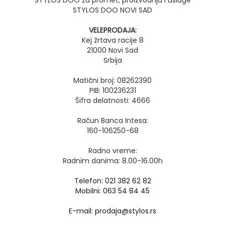
STYLOS DOO za promet, proizvodnju i usluge
STYLOS DOO NOVI SAD
VELEPRODAJA:
Kej žrtava racije 8
21000 Novi Sad
Srbija
Matični broj: 08262390
PIB: 100236231
Šifra delatnosti: 4666
Račun Banca Intesa:
160-106250-68
Radno vreme:
Radnim danima: 8.00-16.00h
Telefon: 021 382 62 82
Mobilni: 063 54 84 45
E-mail: prodaja@stylos.rs