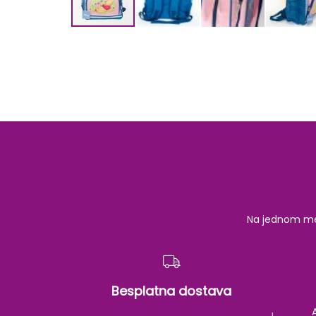
Skip
to
the
beginning
of
the
images
gallery
Na jednom mest
Besplatna dostava