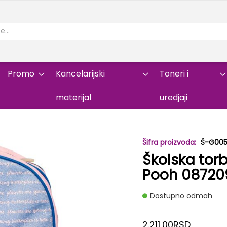
Promo
Kancelarijski
Toneri i
materijal
uredjaji
Š-G00
Školska tor
Pooh 087209
Dostupno odmah
2.211,00RSD