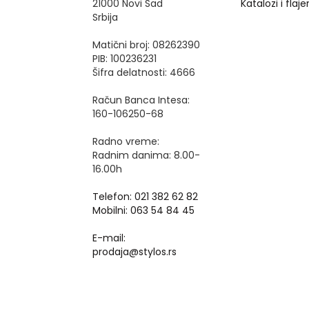
21000 Novi Sad
Katalozi i flajer
Srbija
Matični broj: 08262390
PIB: 100236231
Šifra delatnosti: 4666
Račun Banca Intesa:
160-106250-68
Radno vreme:
Radnim danima: 8.00-
16.00h
Telefon: 021 382 62 82
Mobilni: 063 54 84 45
E-mail:
prodaja@stylos.rs