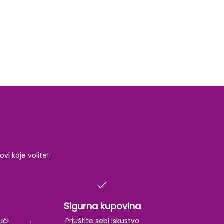
i koje volite!
Sigurna kupovina
ući
Priuštite sebi iskustvo