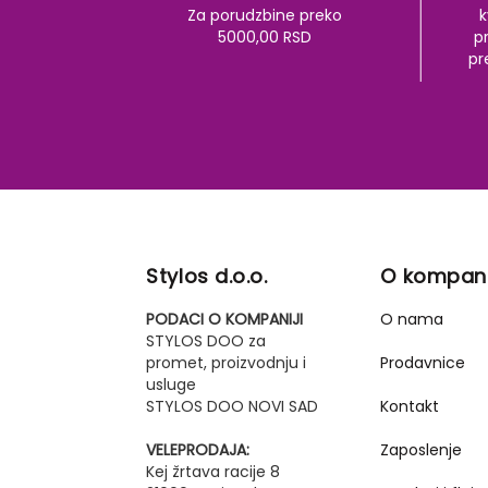
Za porudzbine preko
k
5000,00 RSD
pr
pr
Stylos d.o.o.
O kompani
PODACI O KOMPANIJI
O nama
STYLOS DOO za
promet, proizvodnju i
Prodavnice
usluge
STYLOS DOO NOVI SAD
Kontakt
VELEPRODAJA:
Zaposlenje
Kej žrtava racije 8