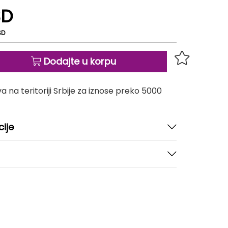
SD
SD
Dodajte u korpu
 na teritoriji Srbije za iznose preko 5000
cije