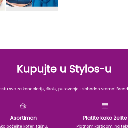
Kupujte u Stylos-u
u sve za kancelariju, školu, putovanje i slobodno vreme! Brendov
Asortiman
Platite kako želite
Ako poželite kofer, tašnu,
Platnom karticom, na tek