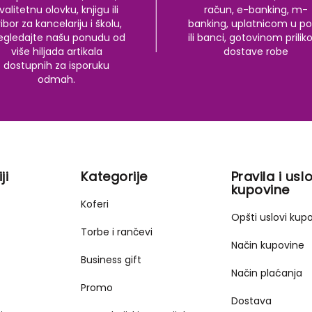
valitetnu olovku, knjigu ili
račun, e-banking, m-
ibor za kancelariju i školu,
banking, uplatnicom u po
egledajte našu ponudu od
ili banci, gotovinom prili
više hiljada artikala
dostave robe
dostupnih za isporuku
odmah.
ji
Kategorije
Pravila i uslo
kupovine
Koferi
Opšti uslovi kup
Torbe i rančevi
Način kupovine
Business gift
Način plaćanja
Promo
Dostava