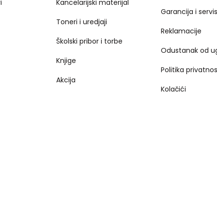
i
Kancelarijski materijal
Garancija i servi
Toneri i uredjaji
Reklamacije
Školski pribor i torbe
Odustanak od u
Knjige
Politika privatnos
Akcija
Kolačići