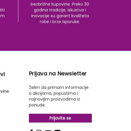
bezbrižne kupovine. Preko 30
šti
godina tradicije, iskustva i
kom
inovacije su garant kvaliteta
robe i brze isporuke.
Prijava na Newsletter
vi
Želim da primam informacije
ovine
o akcijama, popustima i
najnovijim proizvodima iz
ponude.
Prijavite se