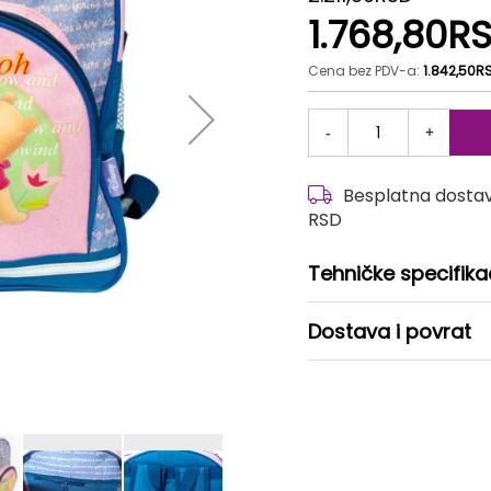
1.768,80R
Cena bez PDV-a:
1.842,50R
-
+
Besplatna dostava
RSD
Tehničke specifika
Dostava i povrat