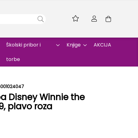
Skip
to
Korpa
Content
Školski pribor i
Knjige
AKCIJA
torbe
5001024047
ba Disney Winnie the
, plavo roza