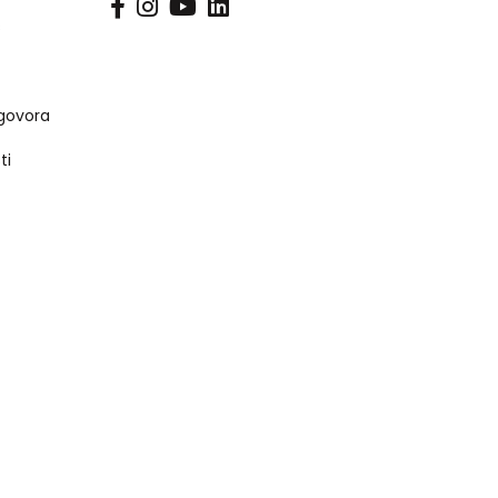
s
govora
ti