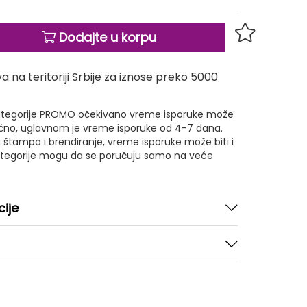
Dodajte u korpu
 na teritoriji Srbije za iznose preko 5000
 kategorije PROMO očekivano vreme isporuke može
ično, uglavnom je vreme isporuke od 4-7 dana.
 štampa i brendiranje, vreme isporuke može biti i
kategorije mogu da se poručuju samo na veće
cije