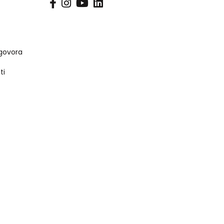
s
govora
ti