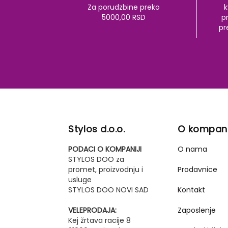
Za porudzbine preko
k
5000,00 RSD
pr
pr
Stylos d.o.o.
O kompani
PODACI O KOMPANIJI
O nama
STYLOS DOO za
promet, proizvodnju i
Prodavnice
usluge
STYLOS DOO NOVI SAD
Kontakt
VELEPRODAJA:
Zaposlenje
Kej žrtava racije 8