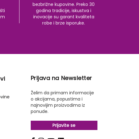
bezbrižne kupovine. Preko 30
šti
godina tradicije, iskustva i
kom
inovacije su garant kvaliteta
robe i brze isporuke.
Prijava na Newsletter
vi
Želim da primam informacije
ovine
o akcijama, popustima i
najnovijim proizvodima iz
ponude.
Prijavite se