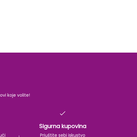
i koje volite!
Sigurna kupovina
ući
Priuštite sebi iskustvo