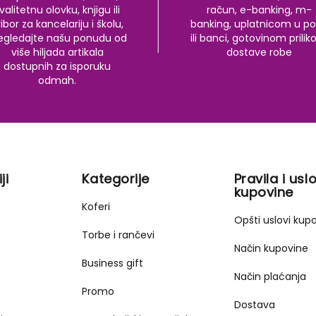
valitetnu olovku, knjigu ili
račun, e-banking, m-
ibor za kancelariju i školu,
banking, uplatnicom u po
egledajte našu ponudu od
ili banci, gotovinom prili
više hiljada artikala
dostave robe
dostupnih za isporuku
odmah.
ji
Kategorije
Pravila i uslo
kupovine
Koferi
Opšti uslovi kup
Torbe i rančevi
Način kupovine
Business gift
Način plaćanja
Promo
Dostava