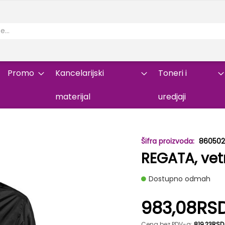
Promo
Kancelarijski
Toneri i
materijal
uredjaji
86050
REGATA, vetr
Dostupno odmah
983,08RS
Cena bez PDV-a:
819,23RSD