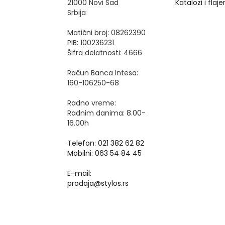
21000 Novi Sad
Katalozi i flajer
Srbija
Matični broj: 08262390
PIB: 100236231
Šifra delatnosti: 4666
Račun Banca Intesa:
160-106250-68
Radno vreme:
Radnim danima: 8.00-
16.00h
Telefon: 021 382 62 82
Mobilni: 063 54 84 45
E-mail:
prodaja@stylos.rs