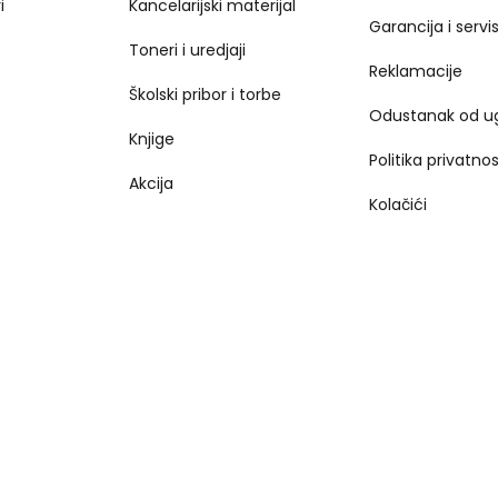
i
Kancelarijski materijal
Garancija i servi
Toneri i uredjaji
Reklamacije
Školski pribor i torbe
Odustanak od u
Knjige
Politika privatnos
Akcija
Kolačići