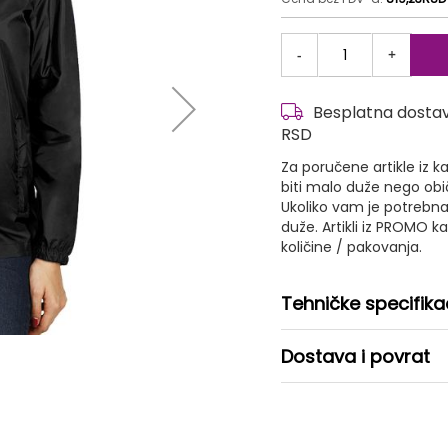
-
+
Besplatna dostava
RSD
Za poručene artikle iz
biti malo duže nego ob
Ukoliko vam je potrebna
duže. Artikli iz PROMO 
količine / pakovanja.
Tehničke specifika
Dostava i povrat