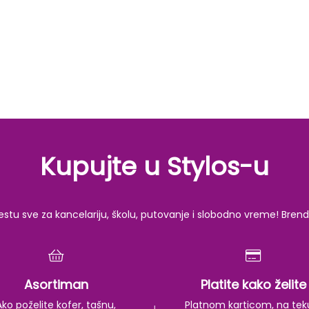
Kupujte u Stylos-u
u sve za kancelariju, školu, putovanje i slobodno vreme! Brendov
Asortiman
Platite kako želite
Ako poželite kofer, tašnu,
Platnom karticom, na tek