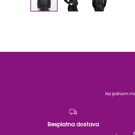
Skip
to
the
beginning
of
the
images
gallery
Na jednom mest
Besplatna dostava