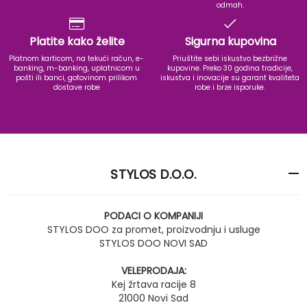
odmah.
Platite kako želite
Sigurna kupovina
Platnom karticom, na tekući račun, e-
Priuštite sebi iskustvo bezbrižne
banking, m-banking, uplatnicom u
kupovine. Preko 30 godina tradicije,
pošti ili banci, gotovinom prilikom
iskustva i inovacije su garant kvaliteta
dostave robe
robe i brze isporuke.
STYLOS D.O.O.
PODACI O KOMPANIJI
STYLOS DOO za promet, proizvodnju i usluge
STYLOS DOO NOVI SAD
VELEPRODAJA:
Kej žrtava racije 8
21000 Novi Sad