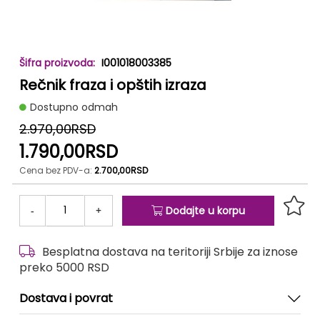
Skip
I001018003385
to
Rečnik fraza i opštih izraza
the
beginning
Dostupno odmah
of
the
2.970,00RSD
images
1.790,00RSD
gallery
Cena bez PDV-a:
2.700,00RSD
-
+
Dodajte u korpu
Besplatna dostava na teritoriji Srbije za iznose
preko 5000 RSD
Dostava i povrat