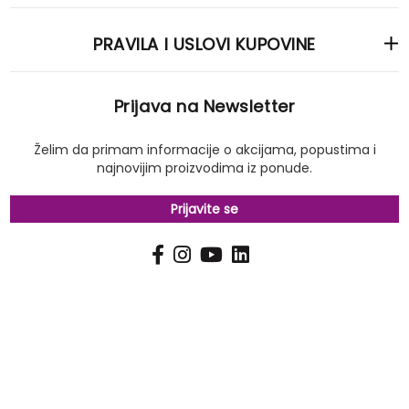
PRAVILA I USLOVI KUPOVINE
Prijava na Newsletter
Želim da primam informacije o akcijama, popustima i
najnovijim proizvodima iz ponude.
Prijavite se
PRIJAVI
Pošalji
SE
NA
NAŠ
NEWSLETTER