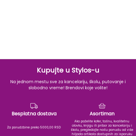
Kupujte u Stylos-u
Na jednom mestu sve za kancelariju, školu, putovanje i
slobodno vreme! Brendovi koje volite!
Besplatna dostava
Asortiman
Ako poželite kofer, tašnu, kvalitetnu
olovku, knjigu ili pribor za kancelariju i
Za porudzbine preko 5000,00 RSD
školu, pregledajte našu ponudu od više
hiljada artikala dostupnih za isporuku