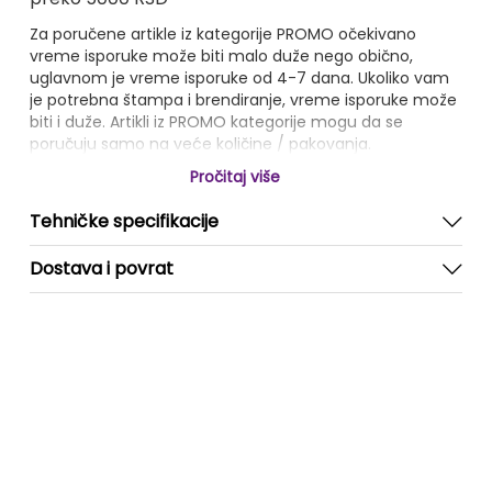
Za poručene artikle iz kategorije PROMO očekivano
vreme isporuke može biti malo duže nego obično,
uglavnom je vreme isporuke od 4-7 dana. Ukoliko vam
je potrebna štampa i brendiranje, vreme isporuke može
biti i duže. Artikli iz PROMO kategorije mogu da se
poručuju samo na veće količine / pakovanja.
Pročitaj više
Tehničke specifikacije
Dostava i povrat