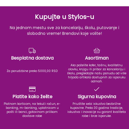
Kupujte u Stylos-u
Na jednom mestu sve za kancelariju, školu, putovanje i
slobodno vreme! Brendovi koje volite!
Besplatna dostava
Asortiman
Ako poželite kofer, tašnu, kvalitetnu
olovku, knjigu ili pribor za kancelariju i
Za porudzbine preko 5000,00 RSD
školu, pregledajte našu ponudu od više
hiljada artikala dostupnih za isporuku
odmah.
Platite kako želite
Sigurna kupovina
Platnom karticom, na tekući račun, e-
Priuštite sebi iskustvo bezbrižne
banking, m-banking, uplatnicom u
kupovine. Preko 30 godina tradicije,
pošti ili banci, gotovinom prilikom
iskustva i inovacije su garant kvaliteta
dostave robe
robe i brze isporuke.