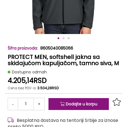
Skip
8605040085066
to
PROTECT MEN, softshell jakna sa
the
beginning
skidajućom kapuljačom, tamno siva, M
of
Dostupno odmah
the
4.205,14RSD
images
gallery
Cena bez PDV-a:
3.504,28RSD
-
+
Dodajte u korpu
Besplatna dostava na teritoriji Srbije za iznose
preko 5000 RSD