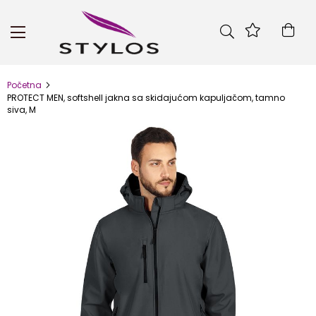
Skip
to
Kor
Content
Početna
PROTECT MEN, softshell jakna sa skidajućom kapuljačom, tamno
siva, M
Skip
to
the
end
of
the
images
gallery