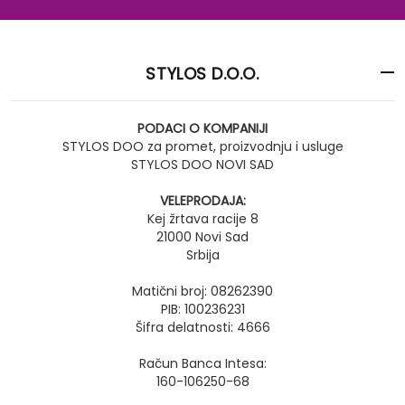
STYLOS D.O.O.
PODACI O KOMPANIJI
STYLOS DOO za promet, proizvodnju i usluge
STYLOS DOO NOVI SAD
VELEPRODAJA:
Kej žrtava racije 8
21000 Novi Sad
Srbija
Matični broj: 08262390
PIB: 100236231
Šifra delatnosti: 4666
Račun Banca Intesa:
160-106250-68