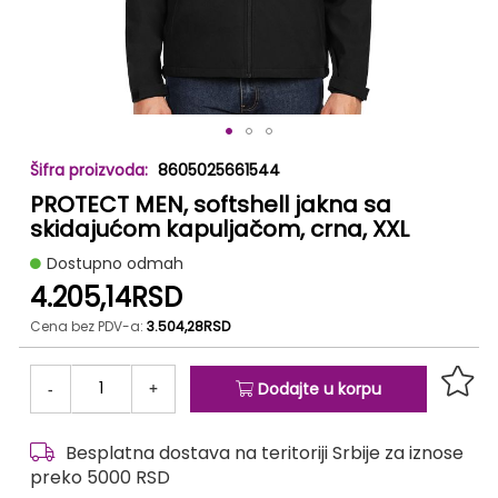
Skip
8605025661544
to
PROTECT MEN, softshell jakna sa
the
beginning
skidajućom kapuljačom, crna, XXL
of
Dostupno odmah
the
4.205,14RSD
images
gallery
Cena bez PDV-a:
3.504,28RSD
-
+
Dodajte u korpu
Besplatna dostava na teritoriji Srbije za iznose
preko 5000 RSD