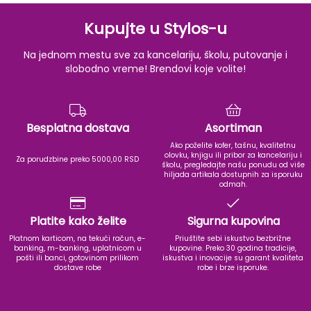
Kupujte u Stylos-u
Na jednom mestu sve za kancelariju, školu, putovanje i
slobodno vreme! Brendovi koje volite!
Besplatna dostava
Asortiman
Ako poželite kofer, tašnu, kvalitetnu
olovku, knjigu ili pribor za kancelariju i
Za porudzbine preko 5000,00 RSD
školu, pregledajte našu ponudu od više
hiljada artikala dostupnih za isporuku
odmah.
Platite kako želite
Sigurna kupovina
Platnom karticom, na tekući račun, e-
Priuštite sebi iskustvo bezbrižne
banking, m-banking, uplatnicom u
kupovine. Preko 30 godina tradicije,
pošti ili banci, gotovinom prilikom
iskustva i inovacije su garant kvaliteta
dostave robe
robe i brze isporuke.