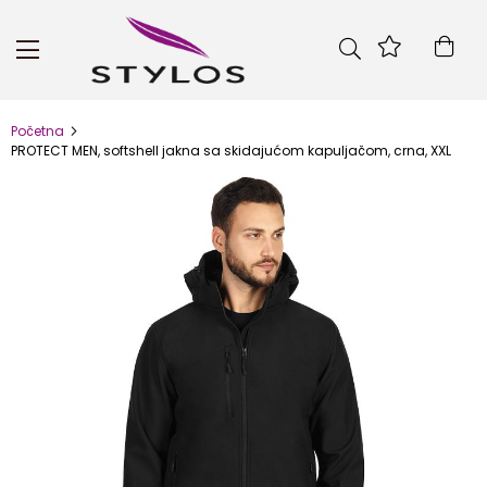
Skip
to
Kor
Content
Početna
PROTECT MEN, softshell jakna sa skidajućom kapuljačom, crna, XXL
Skip
to
the
end
of
the
images
gallery