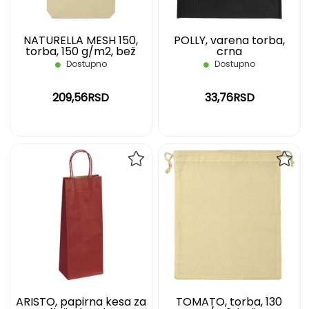
NATURELLA MESH 150,
POLLY, varena torba,
torba, 150 g/m2, bež
crna
Dostupno
Dostupno
209,56RSD
33,76RSD
DODAJ
DOD
NA
NA
LISTU
LIST
ŽELJA
ŽELJ
ARISTO, papirna kesa za
TOMATO, torba, 130