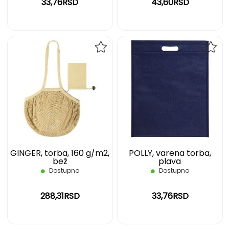
33,76RSD
43,60RSD
DODAJ
DOD
NA
NA
LISTU
LIST
ŽELJA
ŽELJ
GINGER, torba, 160 g/m2,
POLLY, varena torba,
bež
plava
Dostupno
Dostupno
288,31RSD
33,76RSD