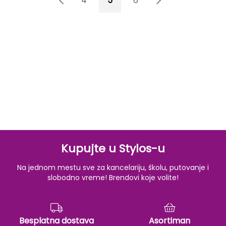
3
4
5
6
7
Kupujte u Stylos-u
Na jednom mestu sve za kancelariju, školu, putovanje i
slobodno vreme! Brendovi koje volite!
Besplatna dostava
Asortiman