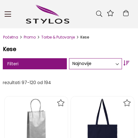
Skip
to
Kor
Content
Početna
Promo
Torbe & Putovanje
Kese
Kese
Set
Filteri
Asc
Dire
rezultati
97
-
120
od
194
DODAJ
DOD
NA
NA
LISTU
LIST