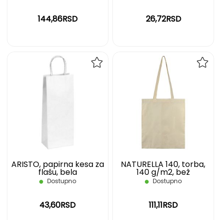
144,86RSD
26,72RSD
DODAJ
DOD
NA
NA
LISTU
LIST
ŽELJA
ŽELJ
ARISTO, papirna kesa za
NATURELLA 140, torba,
flašu, bela
140 g/m2, bež
Dostupno
Dostupno
43,60RSD
111,11RSD