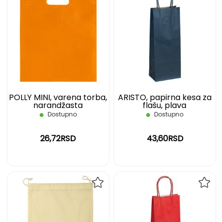
DODAJ
DOD
NA
NA
LISTU
LIST
ŽELJA
ŽELJ
POLLY MINI, varena torba,
ARISTO, papirna kesa za
narandžasta
flašu, plava
Dostupno
Dostupno
26,72RSD
43,60RSD
DODAJ
DOD
NA
NA