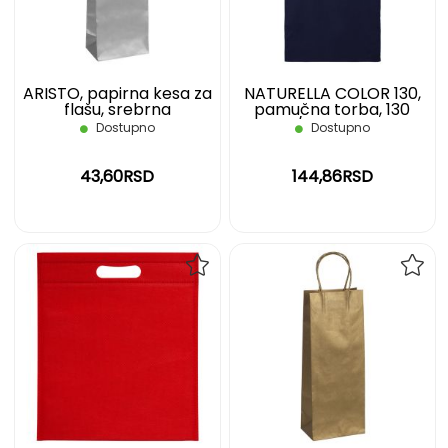
ŽELJA
ŽELJ
ARISTO, papirna kesa za
NATURELLA COLOR 130,
flašu, srebrna
pamučna torba, 130
g/m2, plava
Dostupno
Dostupno
43,60RSD
144,86RSD
DODAJ
DOD
NA
NA
LISTU
LIST
ŽELJA
ŽELJ