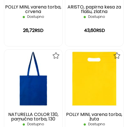
POLLY MINI, varena torba,
ARISTO, papirna kesa za
crvena
flašu, zlatna
Dostupno
Dostupno
26,72RSD
43,60RSD
DODAJ
DOD
NA
NA
LISTU
LIST
ŽELJA
ŽELJ
NATURELLA COLOR 130,
POLLY MINI, varena torba,
pamučna torba, 130
žuta
g/m2, rojal plava
Dostupno
Dostupno