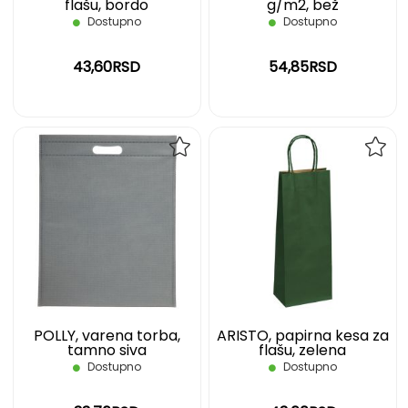
flašu, bordo
g/m2, bež
Dostupno
Dostupno
43,60RSD
54,85RSD
DODAJ
DOD
NA
NA
LISTU
LIST
ŽELJA
ŽELJ
POLLY, varena torba,
ARISTO, papirna kesa za
tamno siva
flašu, zelena
Dostupno
Dostupno