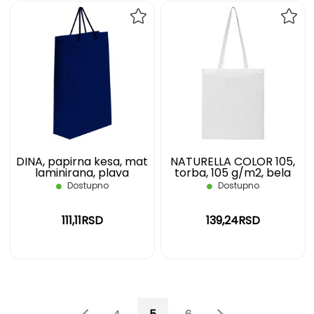
DODAJ
DOD
NA
NA
LISTU
LIST
ŽELJA
ŽELJ
DINA, papirna kesa, mat
NATURELLA COLOR 105,
laminirana, plava
torba, 105 g/m2, bela
Dostupno
Dostupno
111,11RSD
139,24RSD
Page
Page
Page
Previous
Page
You're currently reading page
Page
Page
Page
Sledeće