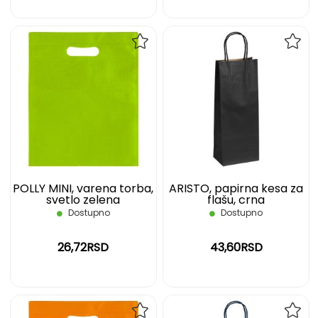
DODAJ
DOD
NA
NA
LISTU
LIST
ŽELJA
ŽELJ
POLLY MINI, varena torba,
ARISTO, papirna kesa za
svetlo zelena
flašu, crna
Dostupno
Dostupno
26,72RSD
43,60RSD