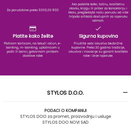
Ako poželite kofer, tašnu, kvalitetnu
olovku, knjigu ili pribor za kancelariju i
Za porudzbine preko 5000,00 RSD
školu, pregledajte našu ponudu od više
hiljada artikala dostupnih za isporuku
odmah.
Platite kako želite
Sigurna kupovina
Platnom karticom, na tekući račun, e-
Priuštite sebi iskustvo bezbrižne
banking, m-banking, uplatnicom u
kupovine. Preko 30 godina tradicije,
pošti ili banci, gotovinom prilikom
iskustva i inovacije su garant kvaliteta
dostave robe
robe i brze isporuke.
STYLOS D.O.O.
PODACI O KOMPANIJI
STYLOS DOO za promet, proizvodnju i usluge
STYLOS DOO NOVI SAD