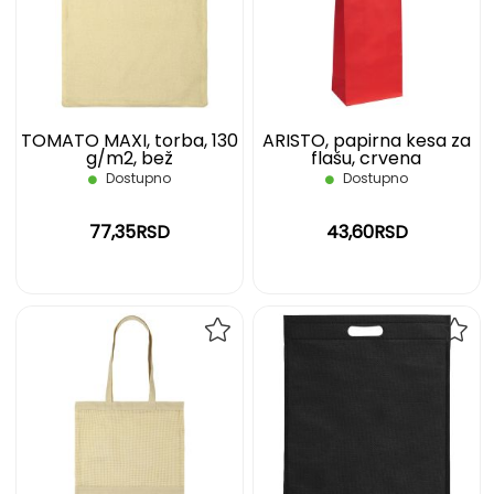
LISTU
LIST
ŽELJA
ŽELJ
TOMATO MAXI, torba, 130
ARISTO, papirna kesa za
g/m2, bež
flašu, crvena
Dostupno
Dostupno
77,35RSD
43,60RSD
DODAJ
DOD
NA
NA
LISTU
LIST
ŽELJA
ŽELJ