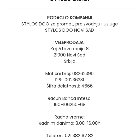
PODACI O KOMPANIJI
STYLOS DOO za promet, proizvodnju i usluge
STYLOS DOO NOVI SAD
VELEPRODAJA:
Kej žrtava racije 8
21000 Novi Sad
Srbija
Matični broj: 08262390
PIB: 100236231
Šifra delatnosti: 4666
Račun Banca Intesa:
160-106250-68
Radno vreme:
Radnim danima: 8.00-16.00h
Telefon: 021 382 62 82