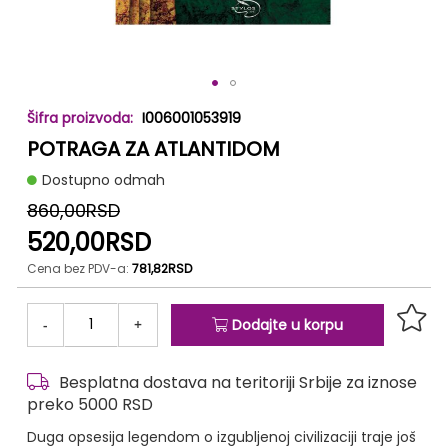
Skip
I006001053919
to
POTRAGA ZA ATLANTIDOM
the
beginning
Dostupno odmah
of
the
860,00RSD
images
520,00RSD
gallery
Cena bez PDV-a:
781,82RSD
-
+
Dodajte u korpu
Besplatna dostava na teritoriji Srbije za iznose
preko 5000 RSD
Duga opsesija legendom o izgubljenoj civilizaciji traje još