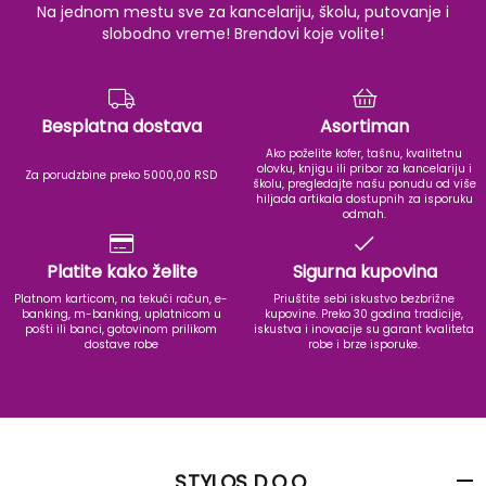
Na jednom mestu sve za kancelariju, školu, putovanje i
slobodno vreme! Brendovi koje volite!
Besplatna dostava
Asortiman
Ako poželite kofer, tašnu, kvalitetnu
olovku, knjigu ili pribor za kancelariju i
Za porudzbine preko 5000,00 RSD
školu, pregledajte našu ponudu od više
hiljada artikala dostupnih za isporuku
odmah.
Platite kako želite
Sigurna kupovina
Platnom karticom, na tekući račun, e-
Priuštite sebi iskustvo bezbrižne
banking, m-banking, uplatnicom u
kupovine. Preko 30 godina tradicije,
pošti ili banci, gotovinom prilikom
iskustva i inovacije su garant kvaliteta
dostave robe
robe i brze isporuke.
STYLOS D.O.O.