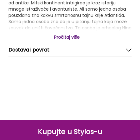
od antike. Mitski kontinent intrigirao je kroz istoriju
mnoge istraživače i avanturiste. Ali samo jedna osoba
pouzdano zna kakvu smrtonosnu tajnu krije Atlantida.
Samo jedna osoba zna da je u pitanju tajna koja može
zauvek da uništi čovečanstvo. Ta osoba je arheolog Nina
Vajld. Njeni roditelji su poginuli tražeći drevni kontinent, a
Pročitaj više
sada je Atlantida opsesivna činjenica njenog života.
Nakon godina dugog i upornog istraživanja Nina veruje
Dostava i povrat
da pouzdano zna gde se Atlantida nalazi. Kada joj
kontroverzni milijarder Kristijan Frost ponudi
neograničenu sumu novca i potrebna sredstva kako bi
to i dokazala, ništa je više neće zaustaviti. Uz pomoć
Frostove prelepe kćeri Kari i nekadašnjeg pripadnika
SAS-a Edija Čejsa, Nina kreće u potragu.
Kupujte u Stylos-u