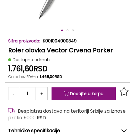
Skip
K001004000349
to
Roler olovka Vector Crvena Parker
the
beginning
Dostupno odmah
of
1.761,60RSD
the
images
Cena bez PDV-a:
1.468,00RSD
gallery
-
+
Dodajte u korpu
Besplatna dostava na teritoriji Srbije za iznose
preko 5000 RSD
Tehničke specifikacije