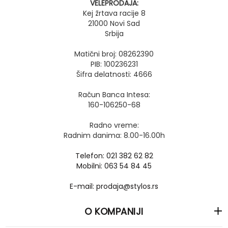
VELEPRODAJA:
Kej žrtava racije 8
21000 Novi Sad
Srbija
Matični broj: 08262390
PIB: 100236231
Šifra delatnosti: 4666
Račun Banca Intesa:
160-106250-68
Radno vreme:
Radnim danima: 8.00-16.00h
Telefon: 021 382 62 82
Mobilni: 063 54 84 45
E-mail: prodaja@stylos.rs
O KOMPANIJI