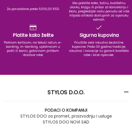
Ako poželite kofer, tašnu, kvalitetnu
olovku, knjigu ili pribor za kancelariju i
Za porudzbine preko 5000,00 RSD
školu, pregledajte našu ponudu od više
hiljada artikala dostupnih za isporuku
odmah.
Platite kako želite
Sigurna kupovina
Platnom karticom, na tekući račun, e-
Priuštite sebi iskustvo bezbrižne
banking, m-banking, uplatnicom u
kupovine. Preko 30 godina tradicije,
pošti ili banci, gotovinom prilikom
iskustva i inovacije su garant kvaliteta
dostave robe
robe i brze isporuke.
STYLOS D.O.O.
PODACI O KOMPANIJI
STYLOS DOO za promet, proizvodnju i usluge
STYLOS DOO NOVI SAD