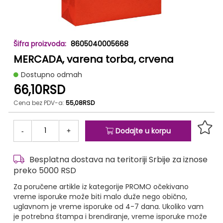
Skip
8605040005668
to
MERCADA, varena torba, crvena
the
beginning
Dostupno odmah
of
66,10RSD
the
images
Cena bez PDV-a:
55,08RSD
gallery
-
+
Dodajte u korpu
Besplatna dostava na teritoriji Srbije za iznose
preko 5000 RSD
Za poručene artikle iz kategorije PROMO očekivano
vreme isporuke može biti malo duže nego obično,
uglavnom je vreme isporuke od 4-7 dana. Ukoliko vam
je potrebna štampa i brendiranje, vreme isporuke može