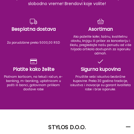
slobodno vreme! Brendovi koje volite!
Besplatna dostava
Asortiman
Ako poželite kofer, tašnu, kvalitetnu
olovku, knjigu ili pribor za kancelariju i
Za porudzbine preko 5000,00 RSD
školu, pregledajte našu ponudu od više
hiljada artikala dostupnih za isporuku
odmah.
Platite kako želite
Sigurna kupovina
Platnom karticom, na tekući račun, e-
Priuštite sebi iskustvo bezbrižne
banking, m-banking, uplatnicom u
kupovine. Preko 30 godina tradicije,
pošti ili banci, gotovinom prilikom
iskustva i inovacije su garant kvaliteta
dostave robe
robe i brze isporuke.
STYLOS D.O.O.