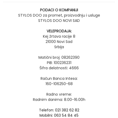
PODACI O KOMPANIJI
STYLOS DOO za promet, proizvodnju i usluge
STYLOS DOO NOVI SAD
VELEPRODAJA:
Kej žrtava racije 8
21000 Novi Sad
Srbija
Matični broj: 08262390
PIB: 100236231
Šifra delatnosti: 4666
Račun Banca Intesa:
160-106250-68
Radno vreme:
Radnim danima: 8.00-16.00h
Telefon: 021 382 62 82
Mobilni: 063 54 84 45