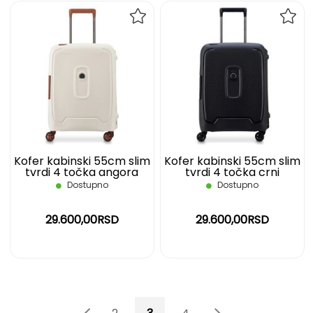
DODAJ
DOD
NA
NA
LISTU
LIST
ŽELJA
ŽELJ
Kofer kabinski 55cm slim
Kofer kabinski 55cm slim
tvrdi 4 točka angora
tvrdi 4 točka crni
Moncey Delsey
Moncey Delsey
Dostupno
Dostupno
29.600,00RSD
29.600,00RSD
Page
Page
Page
Previous
Page
You're currently reading page
Page
Page
Page
Sledeće