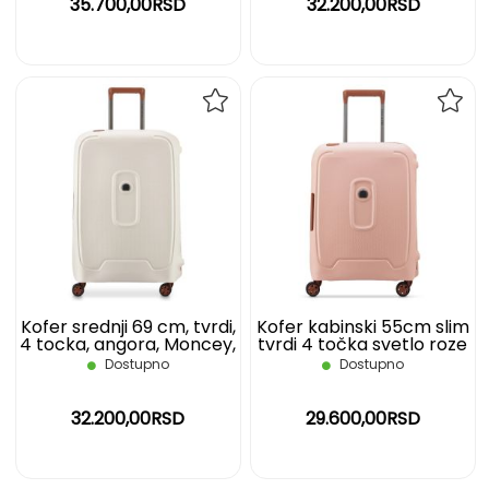
35.700,00RSD
32.200,00RSD
DODAJ
DOD
NA
NA
LISTU
LIST
ŽELJA
ŽELJ
Kofer srednji 69 cm, tvrdi,
Kofer kabinski 55cm slim
4 tocka, angora, Moncey,
tvrdi 4 točka svetlo roze
DELSEY
Moncey Delsey
Dostupno
Dostupno
32.200,00RSD
29.600,00RSD