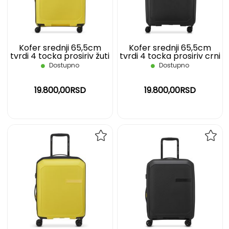
ŽELJA
ŽELJ
Kofer srednji 65,5cm
Kofer srednji 65,5cm
tvrdi 4 tocka prosiriv žuti
tvrdi 4 tocka prosiriv crni
Anvers DELSEY
Anvers DELSEY
Dostupno
Dostupno
19.800,00RSD
19.800,00RSD
DODAJ
DOD
NA
NA
LISTU
LIST
ŽELJA
ŽELJ