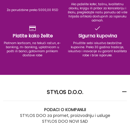
Ako poželite kofer, tašnu, kvalitetnu
olovku, knjigu ili pribor za kancelariju i
Za porudzbine preko 5000,00 RSD
školu, pregledajte našu ponudu od više
hiljada artikala dostupnih za isporuku
odmah.
Platite kako želite
Sigurna kupovina
Platnom karticom, na tekući račun, e-
Priuštite sebi iskustvo bezbrižne
banking, m-banking, uplatnicom u
kupovine. Preko 30 godina tradicije,
pošti ili banci, gotovinom prilikom
iskustva i inovacije su garant kvaliteta
dostave robe
robe i brze isporuke.
STYLOS D.O.O.
PODACI O KOMPANIJI
STYLOS DOO za promet, proizvodnju i usluge
STYLOS DOO NOVI SAD