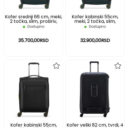
Kofer srednji 66 cm, meki,
Kofer kabinski 55cm,
2 točka, slim, proširiv,
meki, 2 točka, slim,
zeleni, Montmartre 3
proširiv, zeleni,
Dostupno
Dostupno
DELSEY
Montmartre 3 DELSEY
35.700,00RSD
32.900,00RSD
DODAJ
DOD
NA
NA
LISTU
LIST
ŽELJA
ŽELJ
Kofer kabinski 55cm,
Kofer veliki 82 cm, tvrdi, 4