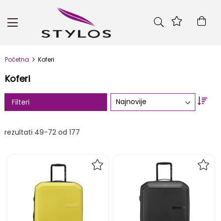
Skip
to
Kor
Content
Početna
Koferi
Koferi
Set
Filteri
Asc
Dire
rezultati
49
-
72
od
177
DODAJ
DOD
NA
NA
LISTU
LIST