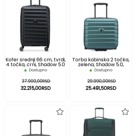
DODAJ
DOD
NA
NA
LISTU
LIST
ŽELJA
ŽELJ
Kofer srednji 66 cm, tvrdi,
Torba kabinska 2 točka,
4 točka, crni, Shadow 5.0
zelena, Shadow 5.0,
Delsey
DELSEY
Dostupno
Dostupno
37.900,00RSD
29.990,00RSD
32.215,00RSD
25.491,50RSD
DODAJ
DOD
NA
NA