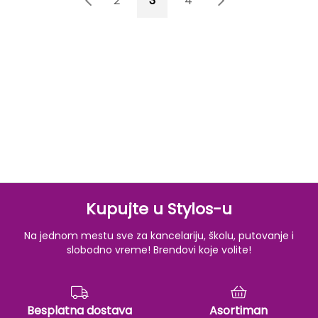
1
2
3
4
5
Kupujte u Stylos-u
Na jednom mestu sve za kancelariju, školu, putovanje i
slobodno vreme! Brendovi koje volite!
Besplatna dostava
Asortiman