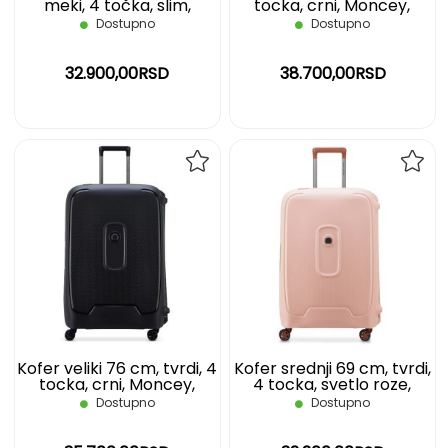
meki, 4 točka, slim,
tocka, crni, Moncey,
proširiv, crni, Montmartre
DELSEY
Dostupno
Dostupno
3 DELSEY
32.900,00RSD
38.700,00RSD
DODAJ
DOD
NA
NA
LISTU
LIST
ŽELJA
ŽELJ
Kofer veliki 76 cm, tvrdi, 4
Kofer srednji 69 cm, tvrdi,
tocka, crni, Moncey,
4 tocka, svetlo roze,
DELSEY
Moncey, DELSEY
Dostupno
Dostupno