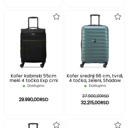
DODAJ
DOD
NA
NA
LISTU
LIST
ŽELJA
ŽELJ
Kofer kabinski 55cm
Kofer srednji 66 cm, tvrdi,
meki 4 točka Exp crni
4 točka, zeleni, Shadow
Brochant 3 Delsey
5.0 Delsey
Dostupno
Dostupno
37.900,00RSD
29.990,00RSD
32.215,00RSD