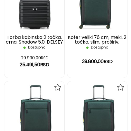
LISTU
LIST
ŽELJA
ŽELJ
Torba kabinska 2 točka,
Kofer veliki 76 cm, meki, 2
crna, Shadow 5.0, DELSEY
točka, slim, proširiv,
zeleni, Montmartre 3
Dostupno
Dostupno
DELSEY
29.990,00RSD
39.800,00RSD
25.491,50RSD
DODAJ
DOD
NA
NA
LISTU
LIST
ŽELJA
ŽELJ