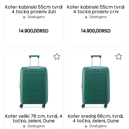
Kofer kabinski 55cm tvrdi
Kofer kabinski 55cm tvrdi
4 tocka prosiriv žuti
4 tocka prosiriv crni
Anvers DELSEY
Anvers DELSEY
Dostupno
Dostupno
14.900,00RSD
14.900,00RSD
DODAJ
DOD
NA
NA
LISTU
LIST
ŽELJA
ŽELJ
Kofer veliki 78 cm, tvrdi, 4
Kofer srednji 68cm, tvrdi,
točka, zeleni, Dune
4 točka, zeleni, Dune
Securitech DELSEY
Securitech DELSEY
Dostupno
Dostupno