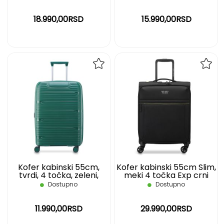
18.990,00RSD
15.990,00RSD
DODAJ
DOD
NA
NA
LISTU
LIST
ŽELJA
ŽELJ
Kofer kabinski 55cm,
Kofer kabinski 55cm Slim,
tvrdi, 4 točka, zeleni,
meki 4 točka Exp crni
Dune Securitech DELSEY
Brochant 2.0 Delsey
Dostupno
Dostupno
11.990,00RSD
29.990,00RSD