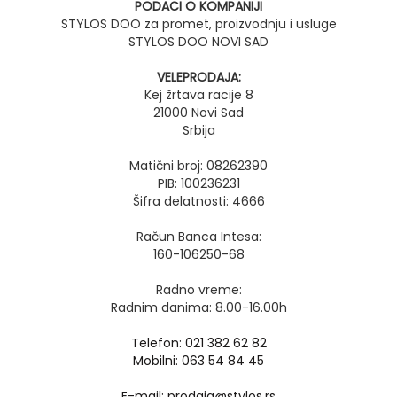
PODACI O KOMPANIJI
STYLOS DOO za promet, proizvodnju i usluge
STYLOS DOO NOVI SAD
VELEPRODAJA:
Kej žrtava racije 8
21000 Novi Sad
Srbija
Matični broj: 08262390
PIB: 100236231
Šifra delatnosti: 4666
Račun Banca Intesa:
160-106250-68
Radno vreme:
Radnim danima: 8.00-16.00h
Telefon: 021 382 62 82
Mobilni: 063 54 84 45
E-mail: prodaja@stylos.rs