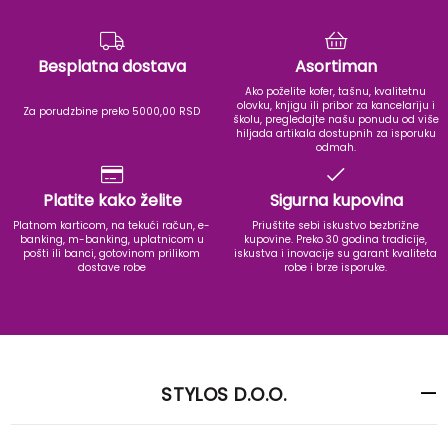
Besplatna dostava
Asortiman
Ako poželite kofer, tašnu, kvalitetnu
olovku, knjigu ili pribor za kancelariju i
Za porudzbine preko 5000,00 RSD
školu, pregledajte našu ponudu od više
hiljada artikala dostupnih za isporuku
odmah.
Platite kako želite
Sigurna kupovina
Platnom karticom, na tekući račun, e-
Priuštite sebi iskustvo bezbrižne
banking, m-banking, uplatnicom u
kupovine. Preko 30 godina tradicije,
pošti ili banci, gotovinom prilikom
iskustva i inovacije su garant kvaliteta
dostave robe
robe i brze isporuke.
STYLOS D.O.O.