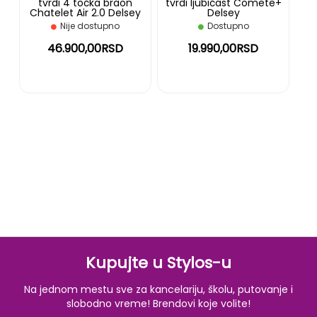
tvrdi 4 točka braon
tvrdi ljubičast Comete+
Chatelet Air 2.0 Delsey
Delsey
Nije dostupno
Dostupno
46.900,00RSD
19.990,00RSD
Kupujte u Stylos-u
Na jednom mestu sve za kancelariju, školu, putovanje i
slobodno vreme! Brendovi koje volite!