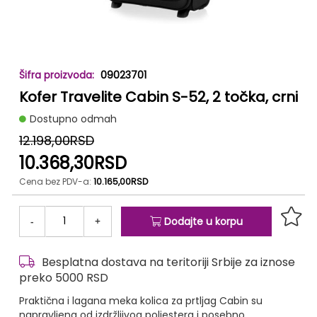
Skip
09023701
to
Kofer Travelite Cabin S-52, 2 točka, crni
the
beginning
Dostupno odmah
of
the
12.198,00RSD
images
10.368,30RSD
gallery
Cena bez PDV-a:
10.165,00RSD
-
+
Dodajte u korpu
Besplatna dostava na teritoriji Srbije za iznose
preko 5000 RSD
Praktična i lagana meka kolica za prtljag Cabin su
napravljena od izdržljivog poliestera i posebno