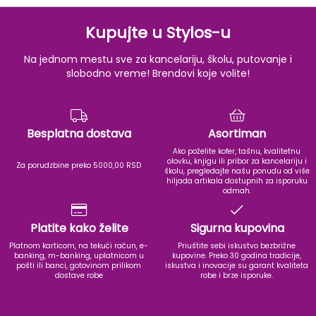
Kupujte u Stylos-u
Na jednom mestu sve za kancelariju, školu, putovanje i
slobodno vreme! Brendovi koje volite!
Besplatna dostava
Asortiman
Ako poželite kofer, tašnu, kvalitetnu
olovku, knjigu ili pribor za kancelariju i
Za porudzbine preko 5000,00 RSD
školu, pregledajte našu ponudu od više
hiljada artikala dostupnih za isporuku
odmah.
Platite kako želite
Sigurna kupovina
Platnom karticom, na tekući račun, e-
Priuštite sebi iskustvo bezbrižne
banking, m-banking, uplatnicom u
kupovine. Preko 30 godina tradicije,
pošti ili banci, gotovinom prilikom
iskustva i inovacije su garant kvaliteta
dostave robe
robe i brze isporuke.