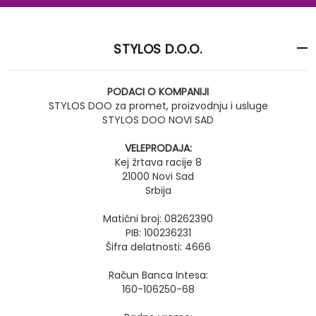
STYLOS D.O.O.
PODACI O KOMPANIJI
STYLOS DOO za promet, proizvodnju i usluge
STYLOS DOO NOVI SAD
VELEPRODAJA:
Kej žrtava racije 8
21000 Novi Sad
Srbija
Matični broj: 08262390
PIB: 100236231
Šifra delatnosti: 4666
Račun Banca Intesa:
160-106250-68