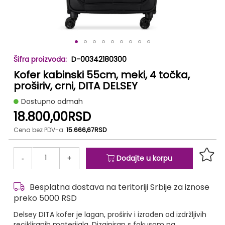
Skip
D-00342180300
to
Kofer kabinski 55cm, meki, 4 točka,
the
beginning
proširiv, crni, DITA DELSEY
of
Dostupno odmah
the
18.800,00RSD
images
gallery
Cena bez PDV-a:
15.666,67RSD
-
+
Dodajte u korpu
Besplatna dostava na teritoriji Srbije za iznose
preko 5000 RSD
Delsey DITA kofer je lagan, proširiv i izrađen od izdržljivih
recikliranih materijala. Dizajniran s fokusom na