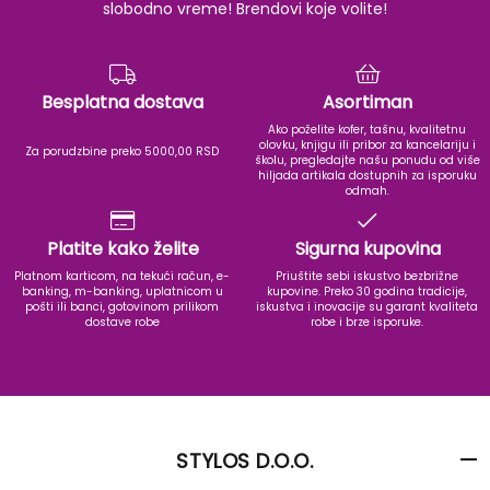
slobodno vreme! Brendovi koje volite!
Besplatna dostava
Asortiman
Ako poželite kofer, tašnu, kvalitetnu
olovku, knjigu ili pribor za kancelariju i
Za porudzbine preko 5000,00 RSD
školu, pregledajte našu ponudu od više
hiljada artikala dostupnih za isporuku
odmah.
Platite kako želite
Sigurna kupovina
Platnom karticom, na tekući račun, e-
Priuštite sebi iskustvo bezbrižne
banking, m-banking, uplatnicom u
kupovine. Preko 30 godina tradicije,
pošti ili banci, gotovinom prilikom
iskustva i inovacije su garant kvaliteta
dostave robe
robe i brze isporuke.
STYLOS D.O.O.