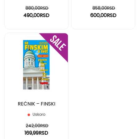
880,00RSD
858,00RSD
490,00RSD
600,00RSD
DODAJ
NA
LISTU
ŽELJA
REČNIK – FINSKI
Uskoro
242,00RSD
169,99RSD