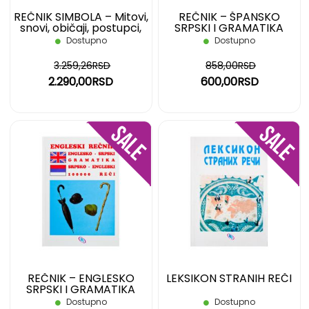
REČNIK SIMBOLA – Mitovi,
REČNIK – ŠPANSKO
snovi, običaji, postupci,
SRPSKI I GRAMATIKA
oblici, likovi, boje i brojevi
Dostupno
Dostupno
3.259,26RSD
858,00RSD
2.290,00RSD
600,00RSD
DODAJ
DOD
NA
NA
LISTU
LIST
ŽELJA
ŽELJ
REČNIK – ENGLESKO
LEKSIKON STRANIH REČI
SRPSKI I GRAMATIKA
Dostupno
Dostupno