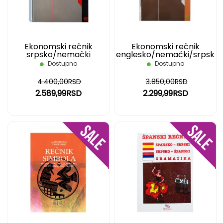
ŽELJA
ŽELJ
Ekonomski rečnik
Ekonomski rečnik
srpsko/nemački
englesko/nemački/srpsk
i
Dostupno
Dostupno
4.400,00RSD
3.850,00RSD
2.589,99RSD
2.299,99RSD
DODAJ
DOD
NA
NA
LISTU
LIST
ŽELJA
ŽELJ