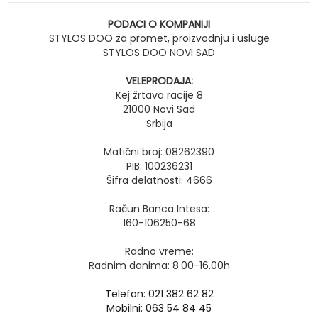
PODACI O KOMPANIJI
STYLOS DOO za promet, proizvodnju i usluge
STYLOS DOO NOVI SAD
VELEPRODAJA:
Kej žrtava racije 8
21000 Novi Sad
Srbija
Matični broj: 08262390
PIB: 100236231
Šifra delatnosti: 4666
Račun Banca Intesa:
160-106250-68
Radno vreme:
Radnim danima: 8.00-16.00h
Telefon: 021 382 62 82
Mobilni: 063 54 84 45