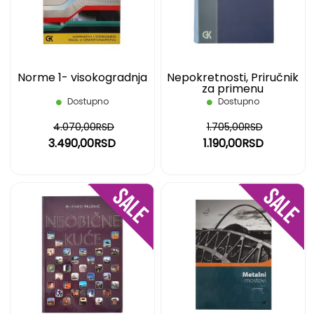
ŽELJA
ŽELJ
Norme 1- visokogradnja
Nepokretnosti, Priručnik
za primenu
Dostupno
Dostupno
4.070,00RSD
1.705,00RSD
3.490,00RSD
1.190,00RSD
DODAJ
DOD
NA
NA
LISTU
LIST
ŽELJA
ŽELJ