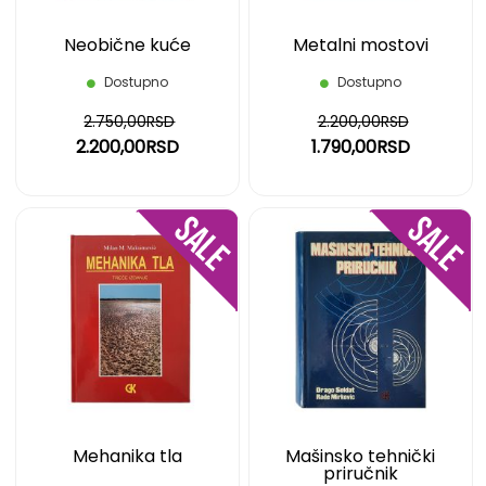
Neobične kuće
Metalni mostovi
Dostupno
Dostupno
2.750,00RSD
2.200,00RSD
2.200,00RSD
1.790,00RSD
DODAJ
DOD
NA
NA
LISTU
LIST
ŽELJA
ŽELJ
Mehanika tla
Mašinsko tehnički
priručnik