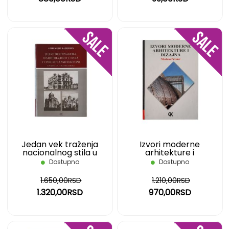
DODAJ
DOD
NA
NA
LISTU
LIST
ŽELJA
ŽELJ
Jedan vek traženja
Izvori moderne
nacionalnog stila u
arhitekture i
srpskoj arhitekturi
Dostupno
Dostupno
1.650,00RSD
1.210,00RSD
1.320,00RSD
970,00RSD