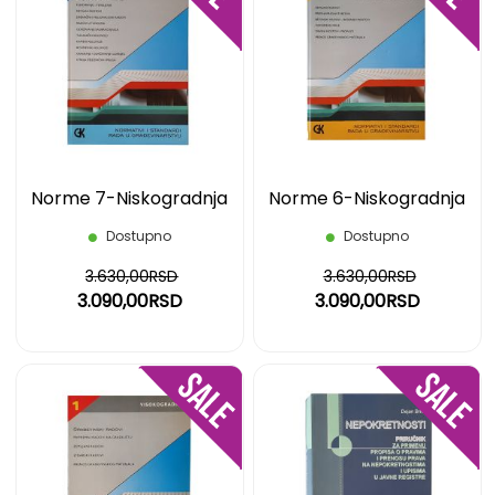
NA
NA
LISTU
LIST
ŽELJA
ŽELJ
Norme 7-Niskogradnja
Norme 6-Niskogradnja
Dostupno
Dostupno
3.630,00RSD
3.630,00RSD
3.090,00RSD
3.090,00RSD
DODAJ
DOD
NA
NA
LISTU
LIST