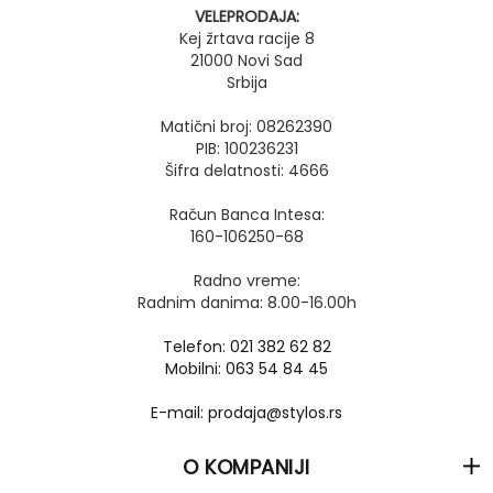
VELEPRODAJA:
Kej žrtava racije 8
21000 Novi Sad
Srbija
Matični broj: 08262390
PIB: 100236231
Šifra delatnosti: 4666
Račun Banca Intesa:
160-106250-68
Radno vreme:
Radnim danima: 8.00-16.00h
Telefon: 021 382 62 82
Mobilni: 063 54 84 45
E-mail: prodaja@stylos.rs
O KOMPANIJI