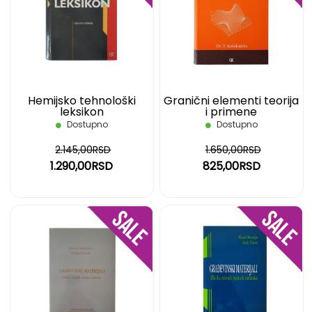
LISTU
LIST
ŽELJA
ŽELJ
Hemijsko tehnološki
Granični elementi teorija
leksikon
i primene
Dostupno
Dostupno
2.145,00RSD
1.650,00RSD
1.290,00RSD
825,00RSD
DODAJ
DOD
NA
NA
LISTU
LIST
ŽELJA
ŽELJ