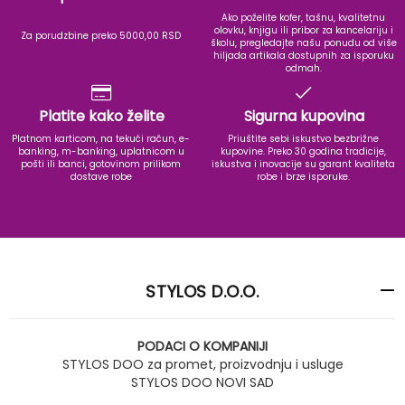
Ako poželite kofer, tašnu, kvalitetnu
olovku, knjigu ili pribor za kancelariju i
Za porudzbine preko 5000,00 RSD
školu, pregledajte našu ponudu od više
hiljada artikala dostupnih za isporuku
odmah.
Platite kako želite
Sigurna kupovina
Platnom karticom, na tekući račun, e-
Priuštite sebi iskustvo bezbrižne
banking, m-banking, uplatnicom u
kupovine. Preko 30 godina tradicije,
pošti ili banci, gotovinom prilikom
iskustva i inovacije su garant kvaliteta
dostave robe
robe i brze isporuke.
STYLOS D.O.O.
PODACI O KOMPANIJI
STYLOS DOO za promet, proizvodnju i usluge
STYLOS DOO NOVI SAD