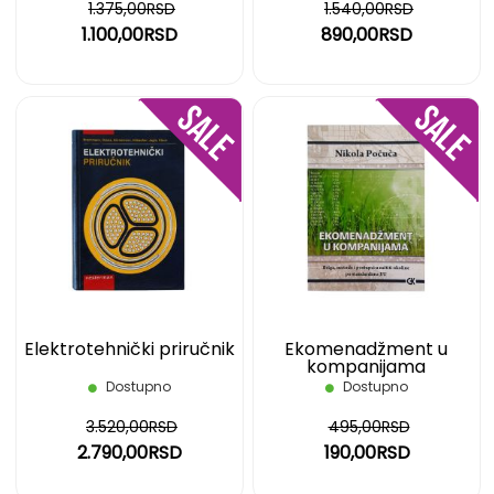
1.375,00RSD
1.540,00RSD
1.100,00RSD
890,00RSD
DODAJ
DOD
NA
NA
LISTU
LIST
ŽELJA
ŽELJ
Elektrotehnički priručnik
Ekomenadžment u
kompanijama
Dostupno
Dostupno
3.520,00RSD
495,00RSD
2.790,00RSD
190,00RSD