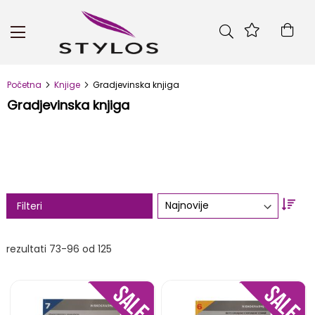
Skip
to
Kor
Content
Početna
Knjige
Gradjevinska knjiga
Gradjevinska knjiga
Set
Filteri
Asc
Dire
rezultati
73
-
96
od
125
DODAJ
DOD