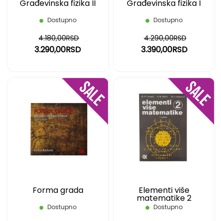
Građevinska fizika II
Građevinska fizika I
Dostupno
Dostupno
4.180,00RSD
4.290,00RSD
3.290,00RSD
3.390,00RSD
DODAJ
DOD
NA
NA
LISTU
LIST
ŽELJA
ŽELJ
Forma grada
Elementi više
matematike 2
Dostupno
Dostupno