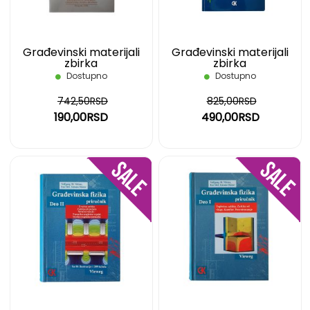
Građevinski materijali
Građevinski materijali
zbirka
zbirka
Dostupno
Dostupno
742,50RSD
825,00RSD
190,00RSD
490,00RSD
DODAJ
DOD
NA
NA
LISTU
LIST
ŽELJA
ŽELJ