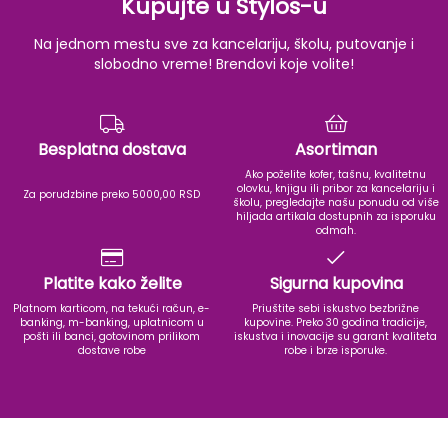
Kupujte u Stylos-u
Na jednom mestu sve za kancelariju, školu, putovanje i
slobodno vreme! Brendovi koje volite!
Besplatna dostava
Asortiman
Ako poželite kofer, tašnu, kvalitetnu
olovku, knjigu ili pribor za kancelariju i
Za porudzbine preko 5000,00 RSD
školu, pregledajte našu ponudu od više
hiljada artikala dostupnih za isporuku
odmah.
Platite kako želite
Sigurna kupovina
Platnom karticom, na tekući račun, e-
Priuštite sebi iskustvo bezbrižne
banking, m-banking, uplatnicom u
kupovine. Preko 30 godina tradicije,
pošti ili banci, gotovinom prilikom
iskustva i inovacije su garant kvaliteta
dostave robe
robe i brze isporuke.