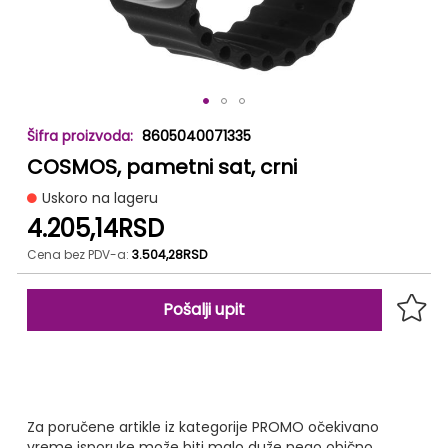
Skip
8605040071335
to
COSMOS, pametni sat, crni
the
beginning
Uskoro na lageru
of
4.205,14RSD
the
images
Cena bez PDV-a:
3.504,28RSD
gallery
Pošalji upit
Za poručene artikle iz kategorije PROMO očekivano
vreme isporuke može biti malo duže nego obično,