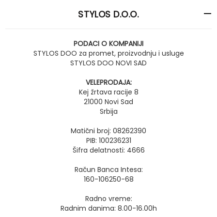
STYLOS D.O.O.
PODACI O KOMPANIJI
STYLOS DOO za promet, proizvodnju i usluge
STYLOS DOO NOVI SAD
VELEPRODAJA:
Kej žrtava racije 8
21000 Novi Sad
Srbija
Matični broj: 08262390
PIB: 100236231
Šifra delatnosti: 4666
Račun Banca Intesa:
160-106250-68
Radno vreme:
Radnim danima: 8.00-16.00h