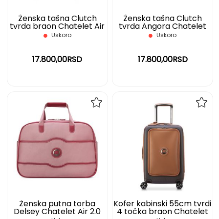
Ženska tašna Clutch
Ženska tašna Clutch
tvrda braon Chatelet Air
tvrda Angora Chatelet
2.0 Delsey
Air 2.0 Delsey
Uskoro
Uskoro
17.800,00RSD
17.800,00RSD
DODAJ
DOD
NA
NA
LISTU
LIST
ŽELJA
ŽELJ
Ženska putna torba
Kofer kabinski 55cm tvrdi
Delsey Chatelet Air 2.0
4 točka braon Chatelet