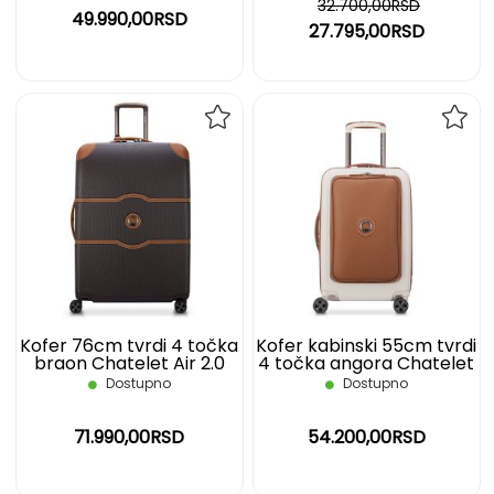
32.700,00RSD
49.990,00RSD
27.795,00RSD
DODAJ
DOD
NA
NA
LISTU
LIST
ŽELJA
ŽELJ
Kofer 76cm tvrdi 4 točka
Kofer kabinski 55cm tvrdi
braon Chatelet Air 2.0
4 točka angora Chatelet
Delsey
Air 2.0 Business Delsey
Dostupno
Dostupno
71.990,00RSD
54.200,00RSD