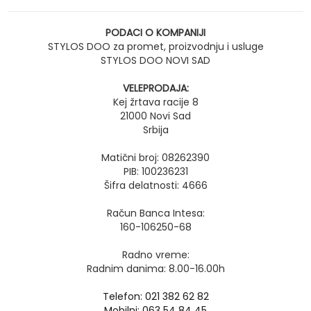
PODACI O KOMPANIJI
STYLOS DOO za promet, proizvodnju i usluge
STYLOS DOO NOVI SAD
VELEPRODAJA:
Kej žrtava racije 8
21000 Novi Sad
Srbija
Matični broj: 08262390
PIB: 100236231
Šifra delatnosti: 4666
Račun Banca Intesa:
160-106250-68
Radno vreme:
Radnim danima: 8.00-16.00h
Telefon: 021 382 62 82
Mobilni: 063 54 84 45