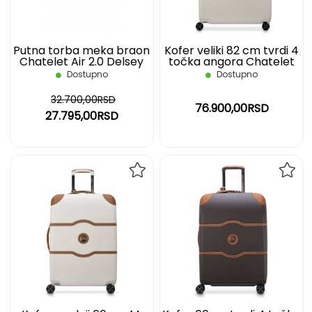
Putna torba meka braon
Kofer veliki 82 cm tvrdi 4
Chatelet Air 2.0 Delsey
točka angora Chatelet
Air 2.0 DELSEY
Dostupno
Dostupno
32.700,00RSD
76.900,00RSD
27.795,00RSD
DODAJ
DOD
NA
NA
LISTU
LIST
ŽELJA
ŽELJ