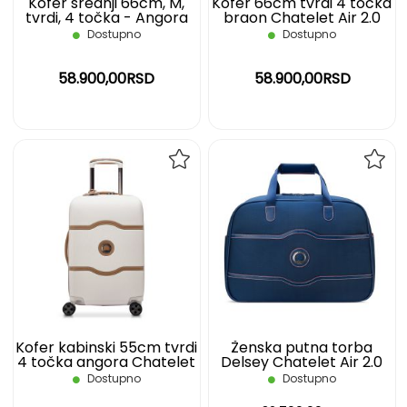
Kofer srednji 66cm, M,
Kofer 66cm tvrdi 4 točka
tvrdi, 4 točka - Angora
braon Chatelet Air 2.0
Chatelet Air 2.0 DELSEY
Delsey
Dostupno
Dostupno
58.900,00RSD
58.900,00RSD
DODAJ
DOD
NA
NA
LISTU
LIST
ŽELJA
ŽELJ
Kofer kabinski 55cm tvrdi
Ženska putna torba
4 točka angora Chatelet
Delsey Chatelet Air 2.0
Air 2.0 Delsey
Weekender S, plava
Dostupno
Dostupno