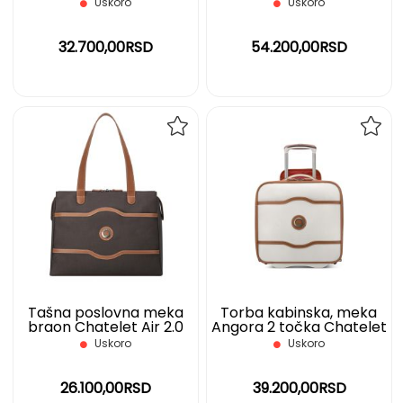
Weekender S, roza
Air 2.0 Business Delsey
Uskoro
Uskoro
32.700,00RSD
54.200,00RSD
DODAJ
DOD
NA
NA
LISTU
LIST
ŽELJA
ŽELJ
Tašna poslovna meka
Torba kabinska, meka
braon Chatelet Air 2.0
Angora 2 točka Chatelet
Delsey
Air 2.0 DELSEY
Uskoro
Uskoro
26.100,00RSD
39.200,00RSD