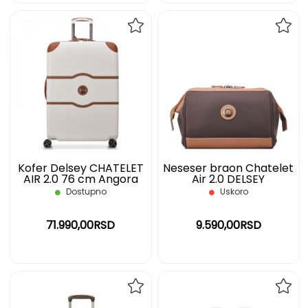
DODAJ
DOD
NA
NA
LISTU
LIST
ŽELJA
ŽELJ
Kofer Delsey CHATELET
Neseser braon Chatelet
AIR 2.0 76 cm Angora
Air 2.0 DELSEY
Dostupno
Uskoro
71.990,00RSD
9.590,00RSD
DODAJ
DOD