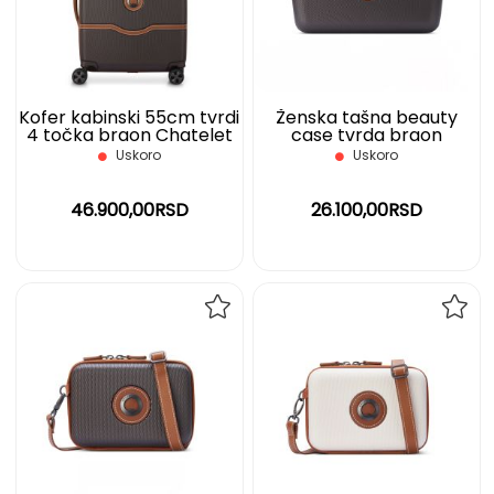
ŽELJA
ŽELJ
Kofer kabinski 55cm tvrdi
Ženska tašna beauty
4 točka braon Chatelet
case tvrda braon
Air 2.0 Delsey
Chatelet Air 2.0 Delsey
Uskoro
Uskoro
46.900,00RSD
26.100,00RSD
DODAJ
DOD
NA
NA
LISTU
LIST
ŽELJA
ŽELJ