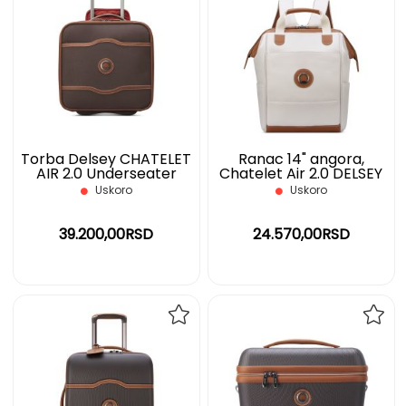
NA
NA
LISTU
LIST
ŽELJA
ŽELJ
Torba Delsey CHATELET
Ranac 14" angora,
AIR 2.0 Underseater
Chatelet Air 2.0 DELSEY
Uskoro
Uskoro
39.200,00RSD
24.570,00RSD
DODAJ
DOD
NA
NA
LISTU
LIST