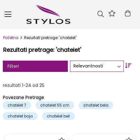
Skip
to
Kor
Content
Početna
Rezultati pretrage: 'chatelet'
Rezultati pretrage: 'chatelet'
Set
Filteri
Asc
Dire
rezultati
1
-
24
od
25
Povezane Pretrage
chatelet 7
chatelet 55 cm
chatelet bela
chatelet boja
chatelet beli