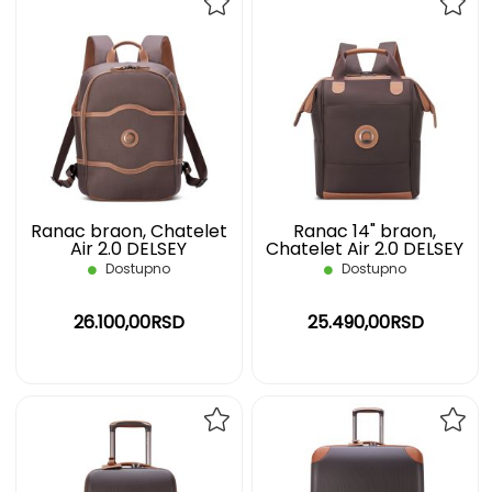
DODAJ
DOD
NA
NA
LISTU
LIST
ŽELJA
ŽELJ
Ranac braon, Chatelet
Ranac 14" braon,
Air 2.0 DELSEY
Chatelet Air 2.0 DELSEY
Dostupno
Dostupno
26.100,00RSD
25.490,00RSD
DODAJ
DOD
NA
NA