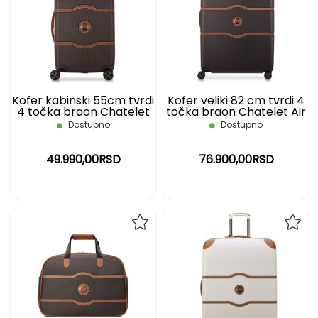
LISTU
LIST
ŽELJA
ŽELJ
Kofer kabinski 55cm tvrdi
Kofer veliki 82 cm tvrdi 4
4 točka braon Chatelet
točka braon Chatelet Air
Air 2.0 Delsey
2.0 DELSEY
Dostupno
Dostupno
49.990,00RSD
76.900,00RSD
DODAJ
DOD
NA
NA
LISTU
LIST
ŽELJA
ŽELJ