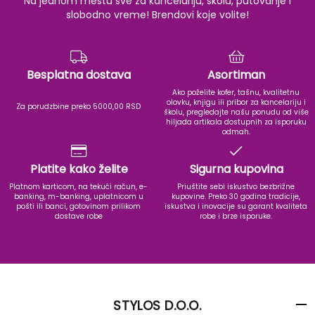
Na jednom mestu sve za kancelariju, školu, putovanje i
slobodno vreme! Brendovi koje volite!
Besplatna dostava
Asortiman
Ako poželite kofer, tašnu, kvalitetnu
olovku, knjigu ili pribor za kancelariju i
Za porudzbine preko 5000,00 RSD
školu, pregledajte našu ponudu od više
hiljada artikala dostupnih za isporuku
odmah.
Platite kako želite
Sigurna kupovina
Platnom karticom, na tekući račun, e-
Priuštite sebi iskustvo bezbrižne
banking, m-banking, uplatnicom u
kupovine. Preko 30 godina tradicije,
pošti ili banci, gotovinom prilikom
iskustva i inovacije su garant kvaliteta
dostave robe
robe i brze isporuke.
STYLOS D.O.O.