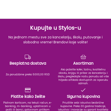
Prostrana unutrašnjost sadrži i džep koji štiti lične stvari
od vlage, omogućavajući bolju organizaciju i bezbrižno
korišćenje.
Dovoljno prostora za sve neophodne stvari tokom dana.
Kupujte u Stylos-u
Praktičan unutrašnji džep za sitnice i vredne predmete.
Ekološki odgovoran izbor zahvaljujući upotrebi
recikliranih materijala.
Na jednom mestu sve za kancelariju, školu, putovanje i
slobodno vreme! Brendovi koje volite!
Besplatna dostava
Asortiman
Ako poželite kofer, tašnu, kvalitetnu
olovku, knjigu ili pribor za kancelariju i
Za porudzbine preko 5000,00 RSD
školu, pregledajte našu ponudu od više
hiljada artikala dostupnih za isporuku
odmah.
Platite kako želite
Sigurna kupovina
Platnom karticom, na tekući račun, e-
Priuštite sebi iskustvo bezbrižne
banking, m-banking, uplatnicom u
kupovine. Preko 30 godina tradicije,
pošti ili banci, gotovinom prilikom
iskustva i inovacije su garant kvaliteta