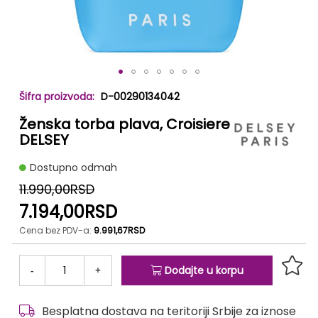
Skip
D-00290134042
to
the
Ženska torba plava, Croisiere
beginning
DELSEY
of
the
Dostupno odmah
images
11.990,00RSD
gallery
7.194,00RSD
Cena bez PDV-a:
9.991,67RSD
-
+
Dodajte u korpu
Besplatna dostava na teritoriji Srbije za iznose