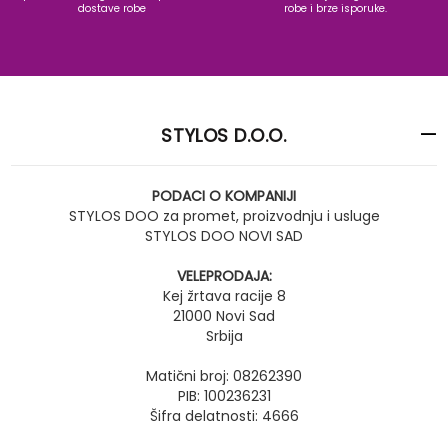
dostave robe
robe i brze isporuke.
STYLOS D.O.O.
PODACI O KOMPANIJI
STYLOS DOO za promet, proizvodnju i usluge
STYLOS DOO NOVI SAD
VELEPRODAJA:
Kej žrtava racije 8
21000 Novi Sad
Srbija
Matični broj: 08262390
PIB: 100236231
Šifra delatnosti: 4666