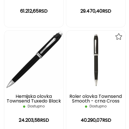
61.212,65RSD
29.470,40RSD
DODAJ
DOD
NA
NA
LISTU
LIST
ŽELJA
ŽELJ
Hemijska olovka
Roler olovka Townsend
Townsend Tuxedo Black
Smooth - crna Cross
- crna Cross
Dostupno
Dostupno
24.203,58RSD
40.290,07RSD