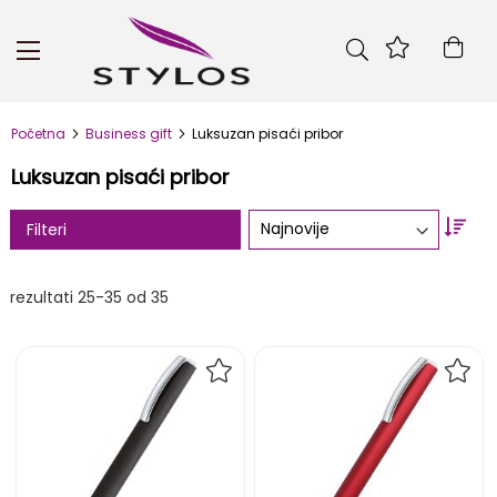
Skip
to
Kor
Content
Početna
Business gift
Luksuzan pisaći pribor
Luksuzan pisaći pribor
Set
Filteri
Asc
Dire
rezultati
25
-
35
od
35
DODAJ
DOD
NA
NA
LISTU
LIST