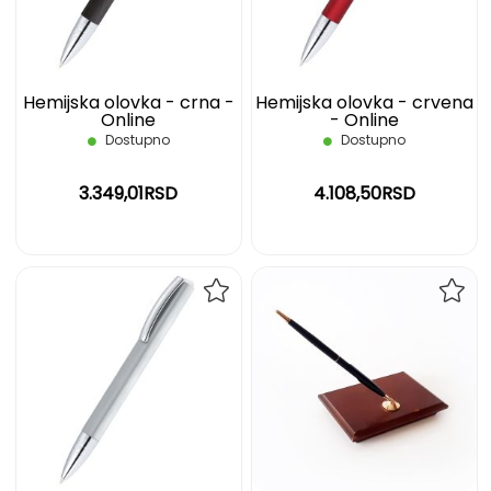
ŽELJA
ŽELJ
Hemijska olovka - crna -
Hemijska olovka - crvena
Online
- Online
Dostupno
Dostupno
3.349,01RSD
4.108,50RSD
DODAJ
DOD
NA
NA
LISTU
LIST
ŽELJA
ŽELJ