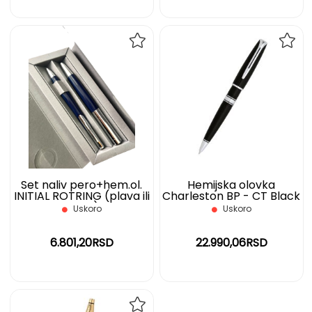
DODAJ
DOD
NA
NA
LISTU
LIST
ŽELJA
ŽELJ
Set naliv pero+hem.ol.
Hemijska olovka
INITIAL ROTRING (plava ili
Charleston BP - CT Black
silver)
- WATERMAN
Uskoro
Uskoro
6.801,20RSD
22.990,06RSD