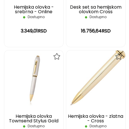
Hemijska olovka -
Desk set sa hemijskom
srebrna - Online
olovkom Cross
Dostupno
Dostupno
3.349,01RSD
16.756,64RSD
DODAJ
DOD
NA
NA
LISTU
LIST
ŽELJA
ŽELJ
Hemijska olovka
Hemijska olovka - zlatna
Townsend Stylus Gold
- Cross
Cross
Dostupno
Dostupno