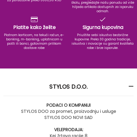
Za porudzbine preko 5000,00 RSD
školu, pregledajte našu ponudu od više
hiljada artikala dostupnih za isporuku
odmah.
Platite kako želite
Sigurna kupovina
Platnom karticom, na tekući račun, e-
Priuštite sebi iskustvo bezbrižne
banking, m-banking, uplatnicom u
kupovine. Preko 30 godina tradicije,
pošti ili banci, gotovinom prilikom
iskustva i inovacije su garant kvaliteta
dostave robe
robe i brze isporuke.
STYLOS D.O.O.
PODACI O KOMPANIJI
STYLOS DOO za promet, proizvodnju i usluge
STYLOS DOO NOVI SAD
VELEPRODAJA:
Kej žrtava racije 8