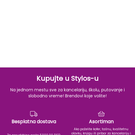
Kupujte u Stylos-u
Na jednom mestu sve za kancelariju, školu, putovanje i
slobodno vreme! Brendovi koje volite!
Besplatna dostava
Asortiman
Ako poželite kofer, tašnu, kvalitetnu
olovku, knjigu ili pribor za kancelariju i