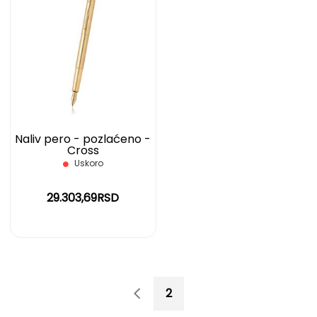
DODAJ
NA
LISTU
ŽELJA
Naliv pero - pozlaćeno -
Cross
Uskoro
29.303,69RSD
Page
Page
Page
Previous
You're currently reading p
1
2