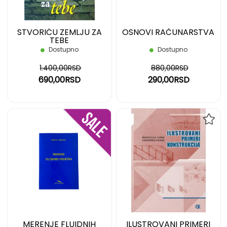
STVORIĆU ZEMLJU ZA
OSNOVI RAČUNARSTVA
TEBE
Dostupno
Dostupno
1.400,00RSD
880,00RSD
690,00RSD
290,00RSD
DODAJ
DOD
NA
NA
LISTU
LIST
ŽELJA
ŽELJ
MERENJE FLUIDNIH
ILUSTROVANI PRIMERI