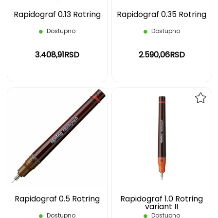
Rapidograf 0.13 Rotring
Rapidograf 0.35 Rotring
Dostupno
Dostupno
3.408,91RSD
2.590,06RSD
DODAJ
DOD
NA
NA
LISTU
LIST
ŽELJA
ŽELJ
Rapidograf 0.5 Rotring
Rapidograf 1.0 Rotring
variant II
Dostupno
Dostupno