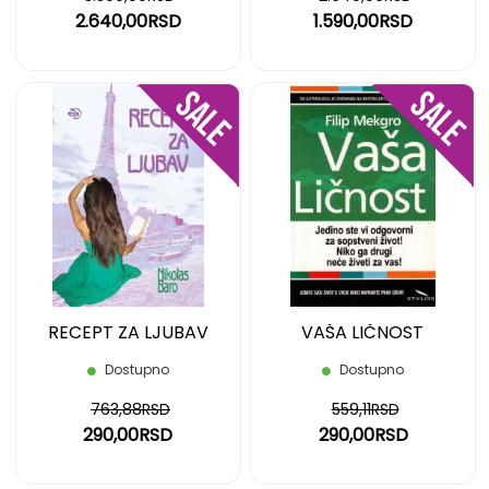
2.640,00RSD
1.590,00RSD
DODAJ
DOD
NA
NA
LISTU
LIST
ŽELJA
ŽELJ
RECEPT ZA LJUBAV
VAŠA LIČNOST
Dostupno
Dostupno
763,88RSD
559,11RSD
290,00RSD
290,00RSD