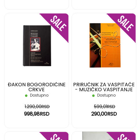
DODAJ
DOD
NA
NA
LISTU
LIST
ŽELJA
ŽELJ
ĐAKON BOGORODIČINE
PRIRUČNIK ZA VASPITAČE
CRKVE
- MUZIČKO VASPITANJE
Dostupno
Dostupno
1.290,00RSD
599,01RSD
998,98RSD
290,00RSD