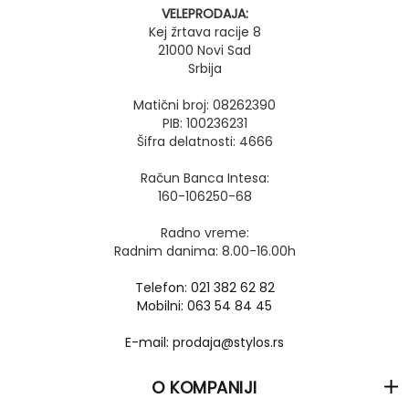
VELEPRODAJA:
Kej žrtava racije 8
21000 Novi Sad
Srbija
Matični broj: 08262390
PIB: 100236231
Šifra delatnosti: 4666
Račun Banca Intesa:
160-106250-68
Radno vreme:
Radnim danima: 8.00-16.00h
Telefon: 021 382 62 82
Mobilni: 063 54 84 45
E-mail: prodaja@stylos.rs
O KOMPANIJI