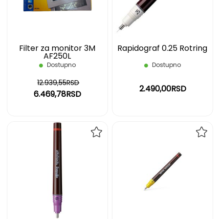
ŽELJA
ŽELJ
Filter za monitor 3M
Rapidograf 0.25 Rotring
AF250L
Dostupno
Dostupno
12.939,55RSD
2.490,00RSD
6.469,78RSD
DODAJ
DOD
NA
NA
LISTU
LIST
ŽELJA
ŽELJ