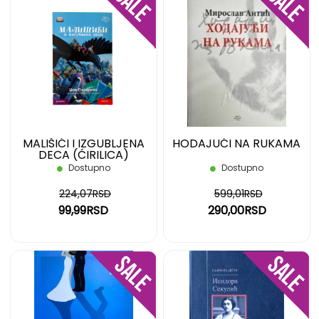
DODAJ
DOD
NA
NA
LISTU
LIST
ŽELJA
ŽELJ
MALIŠIĆI I IZGUBLJENA
HODAJUĆI NA RUKAMA
DECA (ĆIRILICA)
Dostupno
Dostupno
224,07RSD
599,01RSD
99,99RSD
290,00RSD
DODAJ
DOD
NA
NA