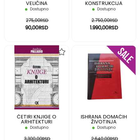
VELIČINA
KONSTRUKCIJA
Dostupno
Dostupno
275,00RSD
2.750,00RSD
90,00RSD
1.990,00RSD
DODAJ
DOD
NA
NA
LISTU
LIST
ŽELJA
ŽELJ
ČETIRI KNJIGE O
ISHRANA DOMAĆIH
ARHITEKTURI
ŽIVOTINJA
Dostupno
Dostupno
3.300,00RSD
2.640,00RSD