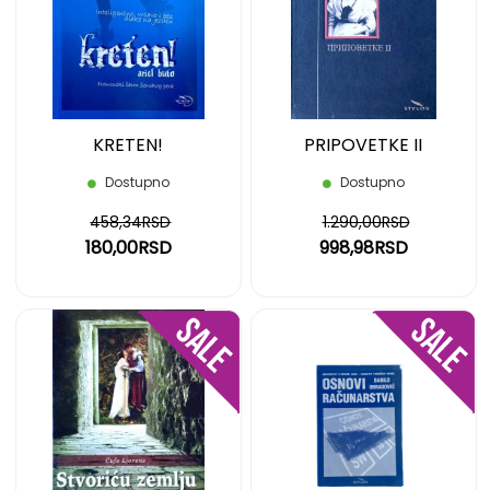
LISTU
LIST
ŽELJA
ŽELJ
KRETEN!
PRIPOVETKE II
Dostupno
Dostupno
458,34RSD
1.290,00RSD
180,00RSD
998,98RSD
DODAJ
DOD
NA
NA
LISTU
LIST
ŽELJA
ŽELJ