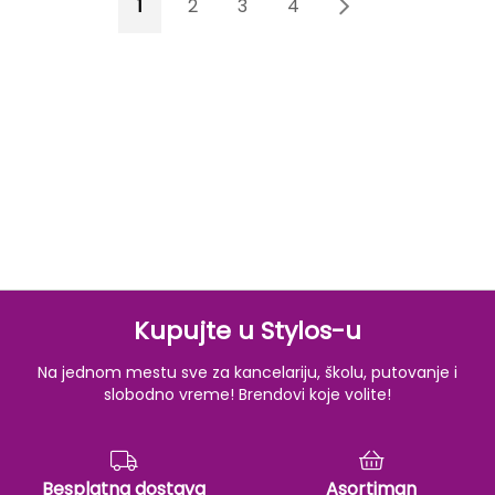
You're currently reading page
Page
Page
Page
Page
Page
Sledeće
1
2
3
4
5
Kupujte u Stylos-u
Na jednom mestu sve za kancelariju, školu, putovanje i
slobodno vreme! Brendovi koje volite!
Besplatna dostava
Asortiman