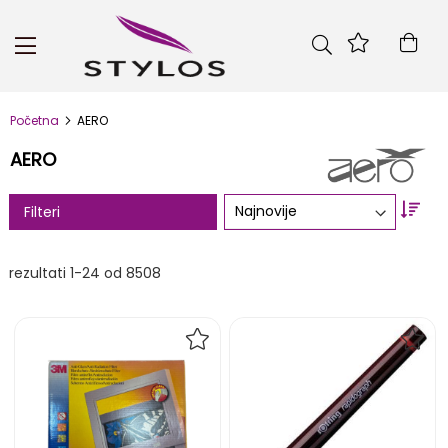
Skip
to
Kor
Content
Početna
AERO
AERO
Set
Filteri
Asc
Dire
rezultati
1
-
24
od
8508
DODAJ
DOD
NA
NA
LISTU
LIST