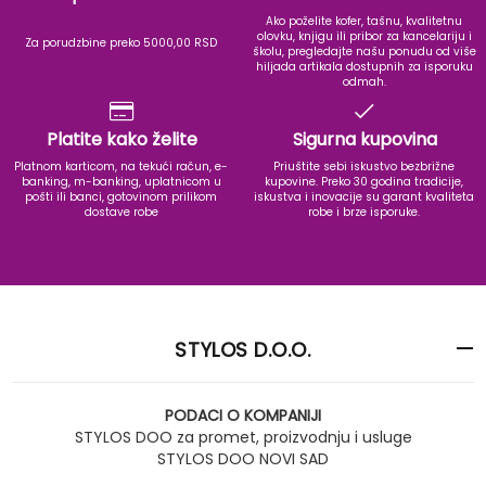
Ako poželite kofer, tašnu, kvalitetnu
olovku, knjigu ili pribor za kancelariju i
Za porudzbine preko 5000,00 RSD
školu, pregledajte našu ponudu od više
hiljada artikala dostupnih za isporuku
odmah.
Platite kako želite
Sigurna kupovina
Platnom karticom, na tekući račun, e-
Priuštite sebi iskustvo bezbrižne
banking, m-banking, uplatnicom u
kupovine. Preko 30 godina tradicije,
pošti ili banci, gotovinom prilikom
iskustva i inovacije su garant kvaliteta
dostave robe
robe i brze isporuke.
STYLOS D.O.O.
PODACI O KOMPANIJI
STYLOS DOO za promet, proizvodnju i usluge
STYLOS DOO NOVI SAD