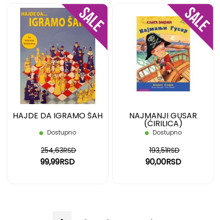
DODAJ
DOD
NA
NA
LISTU
LIST
ŽELJA
ŽELJ
HAJDE DA IGRAMO ŠAH
NAJMANJI GUSAR
(ĆIRILICA)
Dostupno
Dostupno
254,63RSD
193,51RSD
99,99RSD
90,00RSD
Page