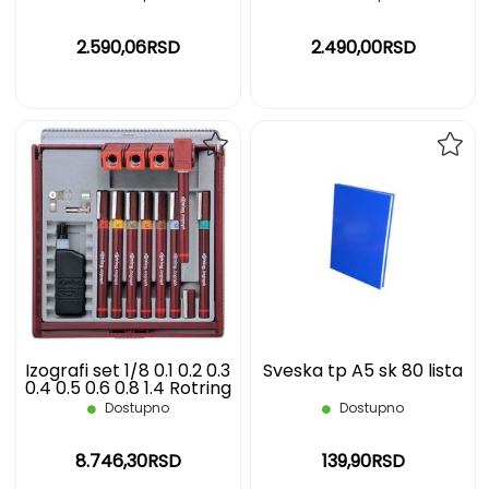
2.590,06RSD
2.490,00RSD
DODAJ
DOD
NA
NA
LISTU
LIST
ŽELJA
ŽELJ
Izografi set 1/8 0.1 0.2 0.3
Sveska tp A5 sk 80 lista
0.4 0.5 0.6 0.8 1.4 Rotring
Dostupno
Dostupno
8.746,30RSD
139,90RSD