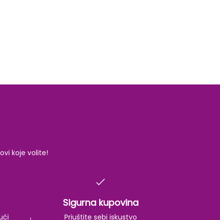
i koje volite!
Sigurna kupovina
ući
Priuštite sebi iskustvo