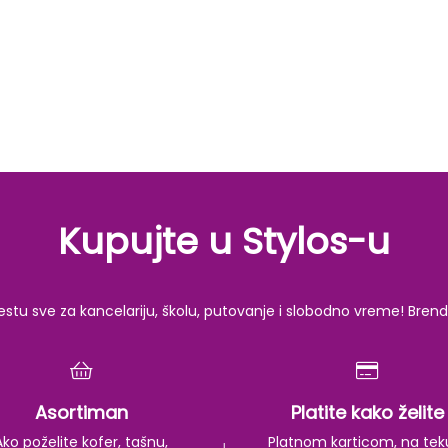
Kupujte u Stylos-u
u sve za kancelariju, školu, putovanje i slobodno vreme! Brendov
Asortiman
Platite kako želite
Ako poželite kofer, tašnu,
Platnom karticom, na tek