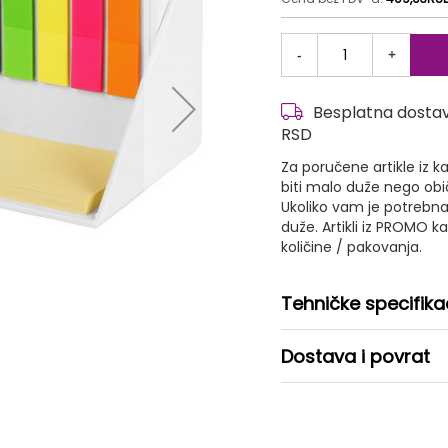
-
+
Besplatna dostava
RSD
Za poručene artikle iz
biti malo duže nego ob
Ukoliko vam je potrebna
duže. Artikli iz PROMO 
količine / pakovanja.
Tehničke specifika
Dostava i povrat