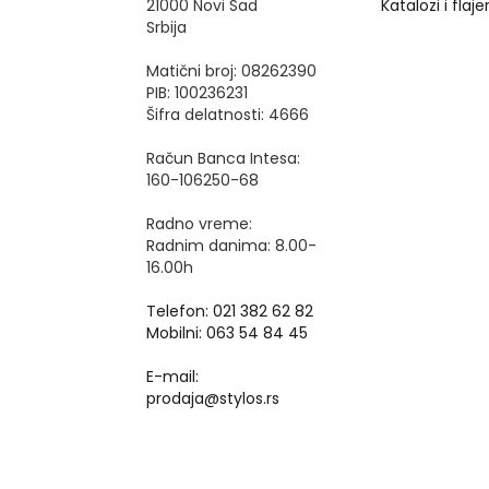
21000 Novi Sad
Katalozi i flajer
Srbija
Matični broj: 08262390
PIB: 100236231
Šifra delatnosti: 4666
Račun Banca Intesa:
160-106250-68
Radno vreme:
Radnim danima: 8.00-
16.00h
Telefon: 021 382 62 82
Mobilni: 063 54 84 45
E-mail:
prodaja@stylos.rs