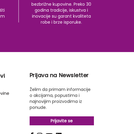
bezbrižne kupovine. Preko 30
šti
godina tradicije, iskustva i
kom
inovacije su garant kvaliteta
robe i brze isporuke.
Prijava na Newsletter
vi
Želim da primam informacije
ovine
o akcijama, popustima i
najnovijim proizvodima iz
ponude.
Prijavite se