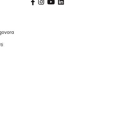
s
govora
ti