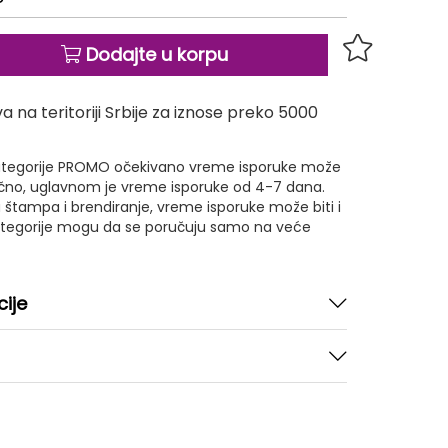
Dodajte u korpu
 na teritoriji Srbije za iznose preko 5000
 kategorije PROMO očekivano vreme isporuke može
ično, uglavnom je vreme isporuke od 4-7 dana.
 štampa i brendiranje, vreme isporuke može biti i
kategorije mogu da se poručuju samo na veće
cije