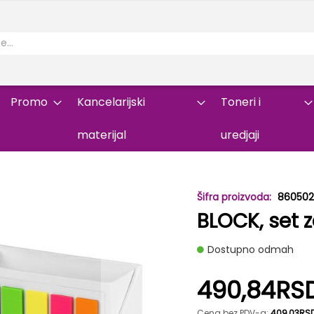
Promo
Kancelarijski
Toneri i
materijal
uredjaji
86050
BLOCK, set z
Dostupno odmah
490,84RS
Cena bez PDV-a:
409,03RS