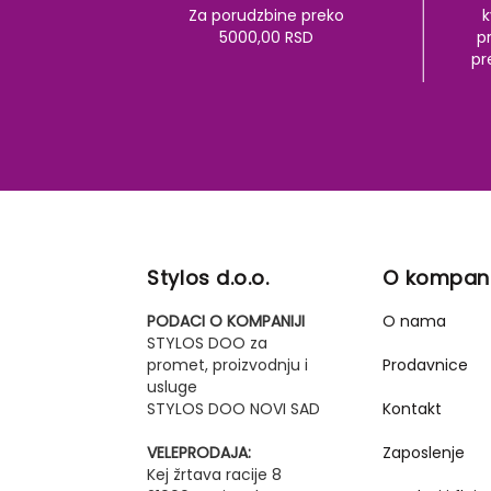
Za porudzbine preko
k
5000,00 RSD
pr
pr
Stylos d.o.o.
O kompani
PODACI O KOMPANIJI
O nama
STYLOS DOO za
promet, proizvodnju i
Prodavnice
usluge
STYLOS DOO NOVI SAD
Kontakt
VELEPRODAJA:
Zaposlenje
Kej žrtava racije 8