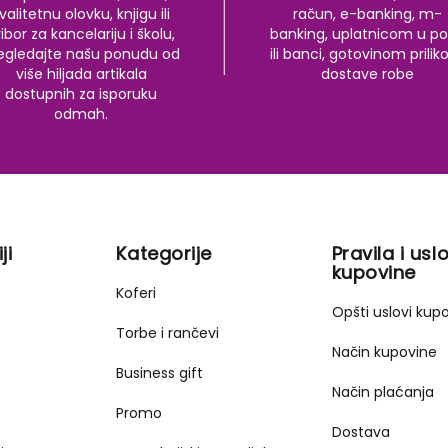
valitetnu olovku, knjigu ili
račun, e-banking, m-
ibor za kancelariju i školu,
banking, uplatnicom u po
egledajte našu ponudu od
ili banci, gotovinom prili
više hiljada artikala
dostave robe
dostupnih za isporuku
odmah.
ji
Kategorije
Pravila i uslo
kupovine
Koferi
Opšti uslovi kup
Torbe i rančevi
Način kupovine
Business gift
Način plaćanja
Promo
Dostava