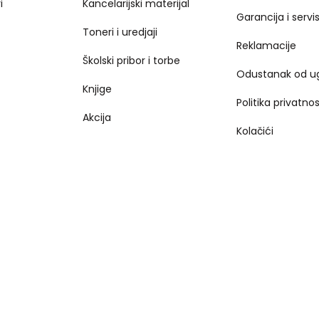
i
Kancelarijski materijal
Garancija i servi
Toneri i uredjaji
Reklamacije
Školski pribor i torbe
Odustanak od u
Knjige
Politika privatnos
Akcija
Kolačići