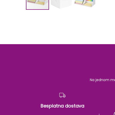
Skip
to
the
beginning
of
the
images
gallery
Na jednom mest
Besplatna dostava