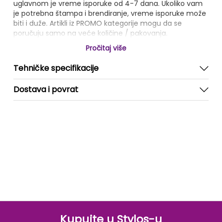
uglavnom je vreme isporuke od 4-7 dana. Ukoliko vam
je potrebna štampa i brendiranje, vreme isporuke može
biti i duže. Artikli iz PROMO kategorije mogu da se
poručuju samo na veće količine / pakovanja.
Pročitaj više
Tehničke specifikacije
Dostava i povrat
Kupujte u Stylos-u