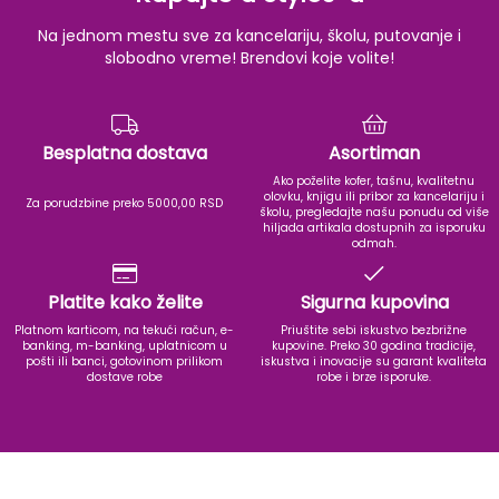
Na jednom mestu sve za kancelariju, školu, putovanje i
slobodno vreme! Brendovi koje volite!
Besplatna dostava
Asortiman
Ako poželite kofer, tašnu, kvalitetnu
olovku, knjigu ili pribor za kancelariju i
Za porudzbine preko 5000,00 RSD
školu, pregledajte našu ponudu od više
hiljada artikala dostupnih za isporuku
odmah.
Platite kako želite
Sigurna kupovina
Platnom karticom, na tekući račun, e-
Priuštite sebi iskustvo bezbrižne
banking, m-banking, uplatnicom u
kupovine. Preko 30 godina tradicije,
pošti ili banci, gotovinom prilikom
iskustva i inovacije su garant kvaliteta
dostave robe
robe i brze isporuke.