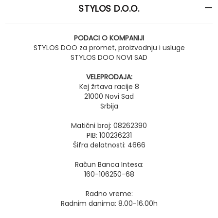
STYLOS D.O.O.
PODACI O KOMPANIJI
STYLOS DOO za promet, proizvodnju i usluge
STYLOS DOO NOVI SAD
VELEPRODAJA:
Kej žrtava racije 8
21000 Novi Sad
Srbija
Matični broj: 08262390
PIB: 100236231
Šifra delatnosti: 4666
Račun Banca Intesa:
160-106250-68
Radno vreme:
Radnim danima: 8.00-16.00h