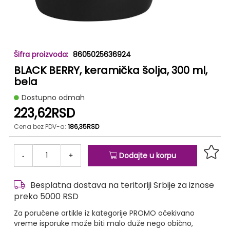
Skip
8605025636924
to
BLACK BERRY, keramička šolja, 300 ml,
the
beginning
bela
of
Dostupno odmah
the
223,62RSD
images
gallery
Cena bez PDV-a:
186,35RSD
-
+
Dodajte u korpu
Besplatna dostava na teritoriji Srbije za iznose
preko 5000 RSD
Za poručene artikle iz kategorije PROMO očekivano
vreme isporuke može biti malo duže nego obično,