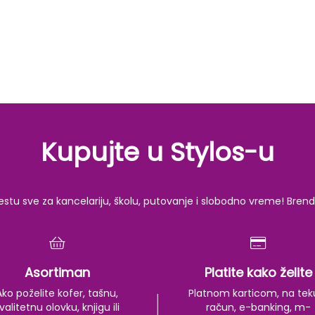
unutrašnja i spoljna trgo
aktuarska matematika, s
bankarsko i berzansko p
finansijsko pravo, trgo
obeležavanja roba, licen
Kupujte u Stylos-u
u sve za kancelariju, školu, putovanje i slobodno vreme! Brendov
Asortiman
Platite kako želite
Ako poželite kofer, tašnu,
Platnom karticom, na tek
valitetnu olovku, knjigu ili
račun, e-banking, m-