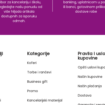
ibor za kancelariju i školu,
banking, uplatnicom u po
egledajte našu ponudu od
ili banci, gotovinom prili
više hiljada artikala
dostave robe
dostupnih za isporuku
odmah.
ji
Kategorije
Pravila i uslo
kupovine
Koferi
Opšti uslovi kup
Torbe i rančevi
Način kupovine
Business gift
Način plaćanja
Promo
Dostava
i
Kancelarijski materijal
Garancija i servi