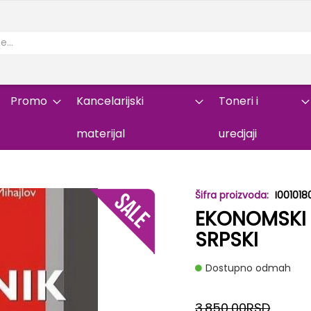
Promo
Kancelarijski
Toneri i
materijal
uredjaji
I00101
EKONOMSKI
SRPSKI
Dostupno odmah
3.850,00RSD