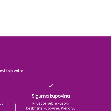
vina, carine, špedicija i osiguranje, privredna i
tatistika, demografija i ekonomska geografija,
oslovanje, finansije, marketing i menadžment,
vinsko (privredno) pravo, menično pravo, pravo
cno pravo i sl.
i koje volite!
Sigurna kupovina
ući
Priuštite sebi iskustvo
bezbrižne kupovine. Preko 30