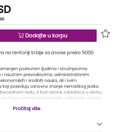
SD
RSD
Dodajte u korpu
 na teritoriji Srbije za iznose preko 5000
namenjen poslovnim ljudima i stručnjacima:
 i naučnim prevodiocima, administrativnim
ekonomskih i srodnih nauka, ali i svim
a koji poseduju osnovno znanje nemačkog jezika.
 abecednom redu, a kod većine odrednica u okviru
zrazi, fraze i primeri koji korisniku olakšavaju učenje
eči i izrazi koji se koriste u Austriji i Švajcarskoj
Pročitaj više
).
00 reči i izraza na srpskom i nemačkom jeziku iz
mikro i makroekonomija, organizacija i upravljanje
reduzetništvo, revizija i računovodstvo,