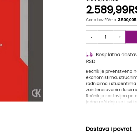
2.589,99R
Cena bez PDV-a:
3.500,00
-
+
Besplatna dostava
RSD
Rečnik je prvenstveno 
ekonomistima, stručnim
radnicima i studentima 
zainteresovanim laicim
Rečnik je sastavljen po
jedne reči daju se i svi i
i pamćenje osnovne reči. R
obeležene su sa (Ö) i (Š
Rečnik sadrži preko 80.0
svih oblasti ekonomije: 
Dostava i povrat
proizvodnjom, privatno p