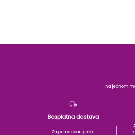
beginning
of
the
images
gallery
Na jednom mest
Besplatna dostava
Za porudzbine preko
k