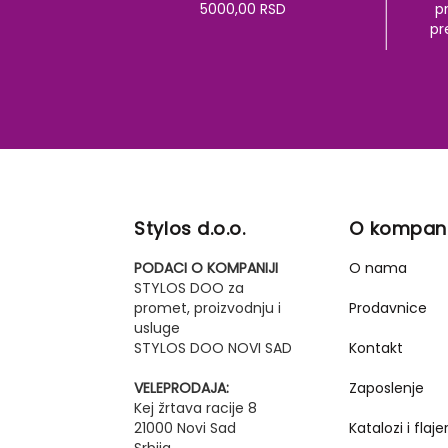
5000,00 RSD
pr
pr
Stylos d.o.o.
O kompani
PODACI O KOMPANIJI
O nama
STYLOS DOO za
promet, proizvodnju i
Prodavnice
usluge
STYLOS DOO NOVI SAD
Kontakt
VELEPRODAJA:
Zaposlenje
Kej žrtava racije 8
21000 Novi Sad
Katalozi i flajer