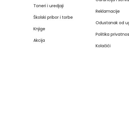
Toneri i uredjaji
Reklamacije
Školski pribor i torbe
Odustanak od u
Knjige
Politika privatnos
Akcija
Kolačići