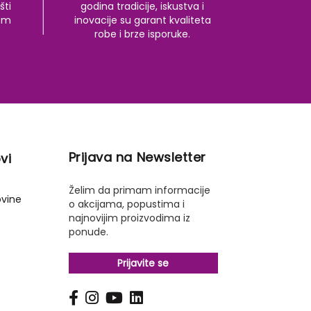
šti
godina tradicije, iskustva i
kom
inovacije su garant kvaliteta
robe i brze isporuke.
Prijava na Newsletter
vi
Želim da primam informacije
ovine
o akcijama, popustima i
najnovijim proizvodima iz
ponude.
Prijavite se
s