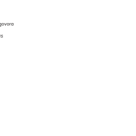
govora
ti