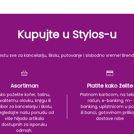
Kupujte u Stylos-u
u sve za kancelariju, školu, putovanje i slobodno vreme! Brendov
Asortiman
Platite kako želite
Ako poželite kofer, tašnu,
Platnom karticom, na tek
valitetnu olovku, knjigu ili
račun, e-banking, m-
ibor za kancelariju i školu,
banking, uplatnicom u po
egledajte našu ponudu od
ili banci, gotovinom prili
više hiljada artikala
dostave robe
dostupnih za isporuku
odmah.