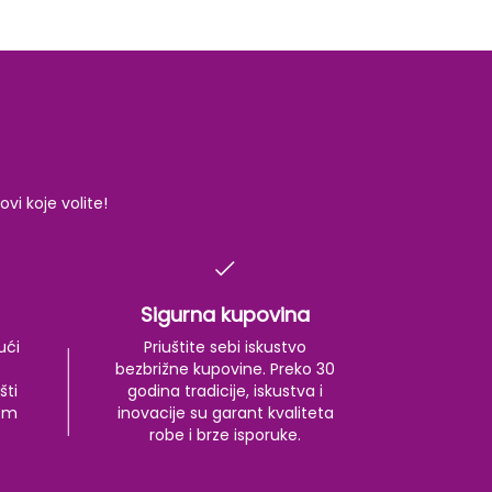
i koje volite!
Sigurna kupovina
ući
Priuštite sebi iskustvo
bezbrižne kupovine. Preko 30
šti
godina tradicije, iskustva i
kom
inovacije su garant kvaliteta
robe i brze isporuke.