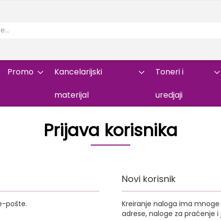
Promo
Kancelarijski
Toneri i
materijal
uredjaji
Prijava korisnika
Novi korisnik
e-pošte.
Kreiranje naloga ima mnoge p
adrese, naloge za praćenje 