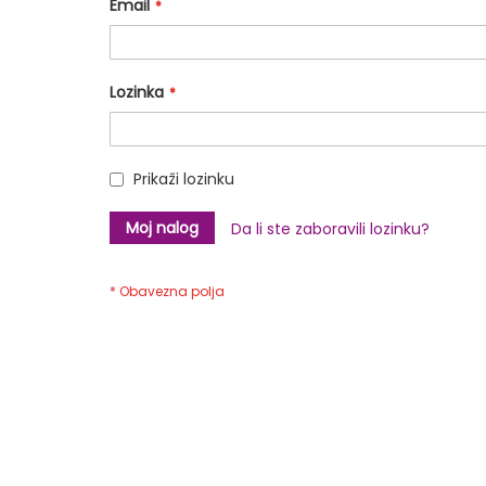
Email
Lozinka
Prikaži lozinku
Moj nalog
Da li ste zaboravili lozinku?