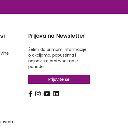
Prijava na Newsletter
vi
Želim da primam informacije
ovine
o akcijama, popustima i
najnovijim proizvodima iz
ponude.
Prijavite se
s
govora