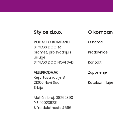
Stylos d.o.o.
O kompani
PODACI O KOMPANIJI
O nama
STYLOS DOO za
promet, proizvodnju i
Prodavnice
usluge
STYLOS DOO NOVI SAD
Kontakt
VELEPRODAJA:
Zaposlenje
Kej žrtava racije 8
21000 Novi Sad
Katalozi i flajer
Srbija
Matični broj: 08262390
PIB: 100236231
Šifra delatnosti: 4666