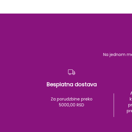
Na jednom mest
Besplatna dostava
Za porudzbine preko
k
5000,00 RSD
pr
pr