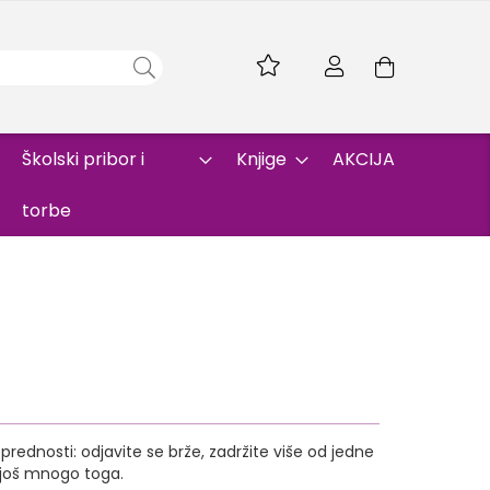
Skip
to
Korpa
Content
Školski pribor i
Knjige
AKCIJA
torbe
rednosti: odjavite se brže, zadržite više od jedne
i još mnogo toga.