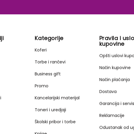
ji
Kategorije
Pravila i uslo
kupovine
Koferi
Opšti uslovi kup
Torbe i rančevi
Način kupovine
Business gift
Način plaćanja
Promo
Dostava
i
Kancelarijski materijal
Garancija i servi
Toneri i uredjaji
Reklamacije
Školski pribor i torbe
Odustanak od u
Knjige