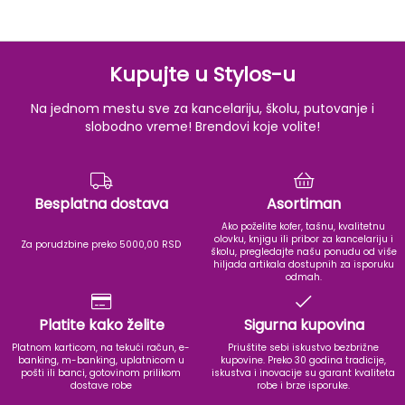
Kupujte u Stylos-u
Na jednom mestu sve za kancelariju, školu, putovanje i
slobodno vreme! Brendovi koje volite!
Besplatna dostava
Asortiman
Ako poželite kofer, tašnu, kvalitetnu
olovku, knjigu ili pribor za kancelariju i
Za porudzbine preko 5000,00 RSD
školu, pregledajte našu ponudu od više
hiljada artikala dostupnih za isporuku
odmah.
Platite kako želite
Sigurna kupovina
Platnom karticom, na tekući račun, e-
Priuštite sebi iskustvo bezbrižne
banking, m-banking, uplatnicom u
kupovine. Preko 30 godina tradicije,
pošti ili banci, gotovinom prilikom
iskustva i inovacije su garant kvaliteta
dostave robe
robe i brze isporuke.