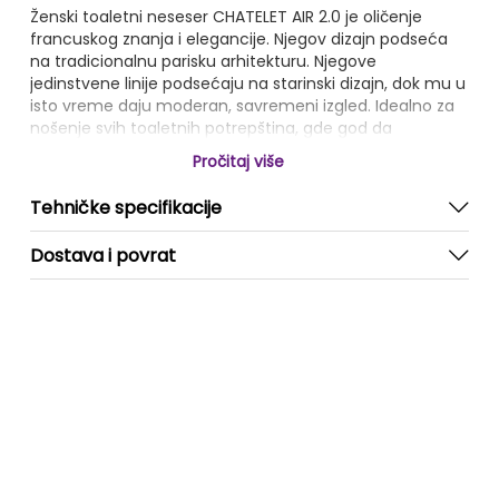
Ženski toaletni neseser CHATELET AIR 2.0 je oličenje
francuskog znanja i elegancije. Njegov dizajn podseća
na tradicionalnu parisku arhitekturu. Njegove
jedinstvene linije podsećaju na starinski dizajn, dok mu u
isto vreme daju moderan, savremeni izgled. Idealno za
nošenje svih toaletnih potrepština, gde god da
idete.Zatvara se dvosmernim zatvaračem i poseduje
Pročitaj više
jedan džep na zadnjoj strani.U unutrašnjosti ima jedan
džep sa zatvaračem, kao i tri pregrade.
Tehničke specifikacije
Dostava i povrat