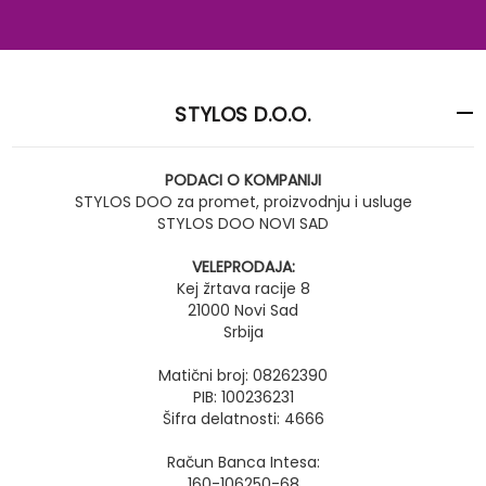
STYLOS D.O.O.
PODACI O KOMPANIJI
STYLOS DOO za promet, proizvodnju i usluge
STYLOS DOO NOVI SAD
VELEPRODAJA:
Kej žrtava racije 8
21000 Novi Sad
Srbija
Matični broj: 08262390
PIB: 100236231
Šifra delatnosti: 4666
Račun Banca Intesa:
160-106250-68