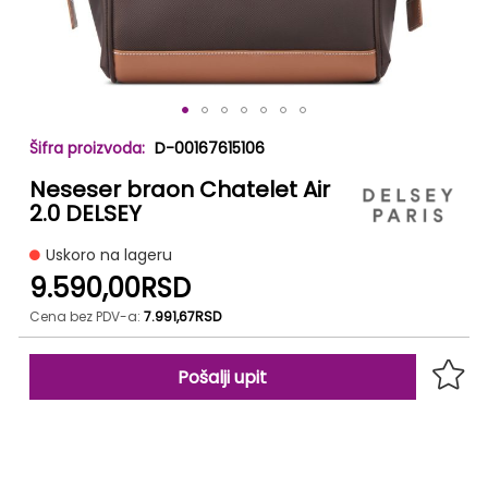
Skip
D-00167615106
to
the
Neseser braon Chatelet Air
beginning
2.0 DELSEY
of
the
Uskoro na lageru
images
9.590,00RSD
gallery
Cena bez PDV-a:
7.991,67RSD
Pošalji upit