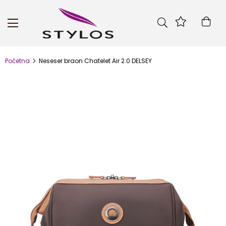
Telefon
Skip
to
Kor
Pošalji
Content
Početna
Neseser braon Chatelet Air 2.0 DELSEY
Skip
to
the
end
of
the
images
gallery