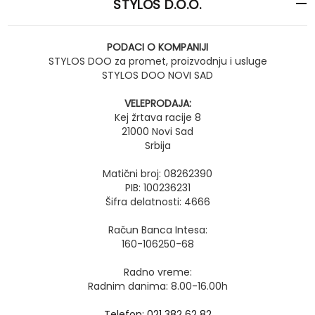
STYLOS D.O.O.
PODACI O KOMPANIJI
STYLOS DOO za promet, proizvodnju i usluge
STYLOS DOO NOVI SAD
VELEPRODAJA:
Kej žrtava racije 8
21000 Novi Sad
Srbija
Matični broj: 08262390
PIB: 100236231
Šifra delatnosti: 4666
Račun Banca Intesa:
160-106250-68
Radno vreme:
Radnim danima: 8.00-16.00h
Telefon: 021 382 62 82