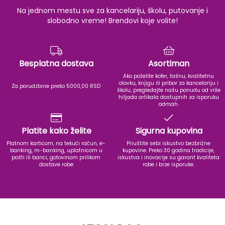
Na jednom mestu sve za kancelariju, školu, putovanje i
slobodno vreme! Brendovi koje volite!
Besplatna dostava
Asortiman
Ako poželite kofer, tašnu, kvalitetnu
olovku, knjigu ili pribor za kancelariju i
Za porudzbine preko 5000,00 RSD
školu, pregledajte našu ponudu od više
hiljada artikala dostupnih za isporuku
odmah.
Platite kako želite
Sigurna kupovina
Platnom karticom, na tekući račun, e-
Priuštite sebi iskustvo bezbrižne
banking, m-banking, uplatnicom u
kupovine. Preko 30 godina tradicije,
pošti ili banci, gotovinom prilikom
iskustva i inovacije su garant kvaliteta
dostave robe
robe i brze isporuke.