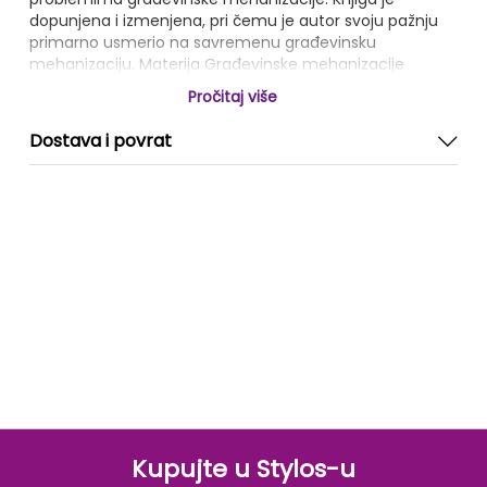
dopunjena i izmenjena, pri čemu je autor svoju pažnju
primarno usmerio na savremenu građevinsku
mehanizaciju. Materija Građevinske mehanizacije
izložena je u okviru četrnaest poglavlja, pri čemu je veliki
Pročitaj više
broj tematskih celina omogućio autoru da detaljno
razmotri različite tipove pogonskih, informacionih i
Dostava i povrat
građevinskih radnih mašina i izvrši njihovu podelu, što je
on i učinio u uvodnom delu.
U poglavljima koja slede analizirani su i opisivani različiti
tipovi mašina, počevši od mašina za kopneni, vodeni i
vazdušni saobraćaj, preko onih za utovar i transport
građevinskog materijala, sve do mašina za pripremu i
obradu klasične armature i sl. U četrnaestom,
poslednjem poglavlju, koje se bavi izborom građevinskih
mašina i troškovima mašinskog rada, dat je i kratak opis
programskog paketa CKMR za brzo i efikasno
sračunavanje elemenata užeg i optimalnog izbora.
Kupujte u Stylos-u