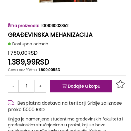
Skip
I001011003352
to
GRAĐEVINSKA MEHANIZACIJA
the
beginning
Dostupno odmah
of
the
1.760,00RSD
images
1.389,99RSD
gallery
Cena bez PDV-a:
1.600,00RSD
-
+
Dodajte u korpu
Besplatna dostava na teritoriji Srbije za iznose
preko 5000 RSD
Knjiga je namenjena studentima građevinskih fakulteta i
građevinskim stručnjacima u praksi, koji se bave
problemima građevinske mehanizacije. Knjiga je